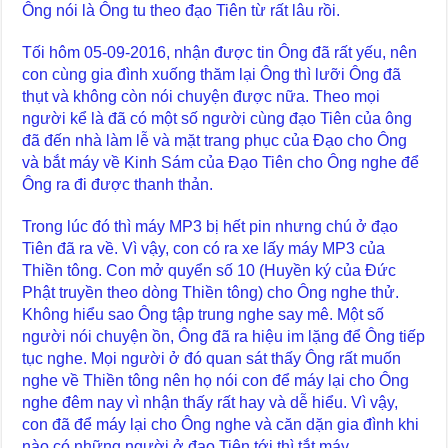
Ông nói là Ông tu theo đạo Tiên từ rất lâu rồi.
Tối hôm 05-09-2016, nhận được tin Ông đã rất yếu, nên
con cùng gia đình xuống thăm lại Ông thì lưỡi Ông đã
thụt và không còn nói chuyện được nữa. Theo mọi
người kể là đã có một số người cùng đạo Tiên của ông
đã đến nhà làm lễ và mặt trang phục của Đạo cho Ông
và bắt máy về Kinh Sám của Đạo Tiên cho Ông nghe để
Ông ra đi được thanh thản.
Trong lúc đó thì máy MP3 bị hết pin nhưng chú ở đạo
Tiên đã ra về. Vì vậy, con có ra xe lấy máy MP3 của
Thiền tông. Con mở quyển số 10 (Huyền ký của Đức
Phật truyền theo dòng Thiền tông) cho Ông nghe thử.
Không hiểu sao Ông tập trung nghe say mê. Một số
người nói chuyện ồn, Ông đã ra hiệu im lặng để Ông tiếp
tục nghe. Mọi người ở đó quan sát thấy Ông rất muốn
nghe về Thiền tông nên họ nói con để máy lại cho Ông
nghe đêm nay vì nhận thấy rất hay và dễ hiểu. Vì vậy,
con đã để máy lại cho Ông nghe và căn dặn gia đình khi
nào có những người ở đạo Tiên tới thì tắt máy.