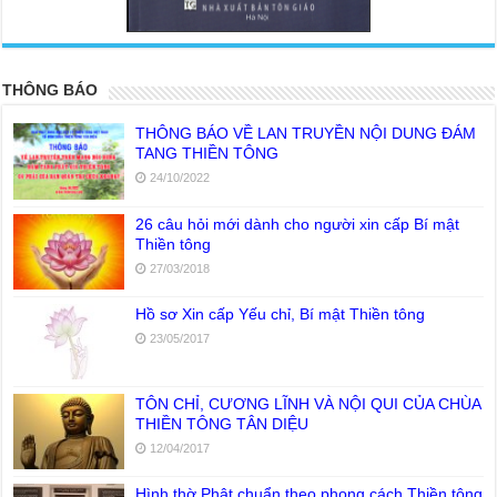
<
>
THÔNG BÁO
THÔNG BÁO VỀ LAN TRUYỀN NỘI DUNG ĐÁM
TANG THIỀN TÔNG
24/10/2022
26 câu hỏi mới dành cho người xin cấp Bí mật
Thiền tông
27/03/2018
Hồ sơ Xin cấp Yếu chỉ, Bí mật Thiền tông
23/05/2017
TÔN CHỈ, CƯƠNG LĨNH VÀ NỘI QUI CỦA CHÙA
THIỀN TÔNG TÂN DIỆU
12/04/2017
Hình thờ Phật chuẩn theo phong cách Thiền tông