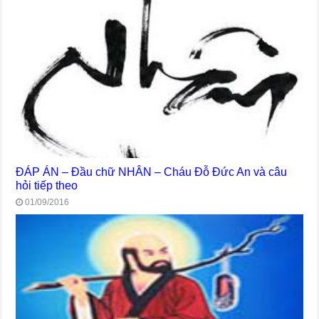
ĐÁP ÁN – Đầu chữ NHÂN – Cháu Đỗ Đức An và câu
hỏi tiếp theo
01/09/2016