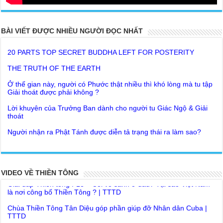
20 PARTS TOP SECRET BUDDHA LEFT FOR POSTERITY
BÀI VIẾT ĐƯỢC NHIỀU NGƯỜI ĐỌC NHẤT
THE TRUTH OF THE EARTH
Ở thế gian này, người có Phước thật nhiều thì khó lòng mà tu tập
Giải thoát được phải không ?
Lời khuyên của Trưởng Ban dành cho người tu Giác Ngộ & Giải
thoát
Người nhận ra Phật Tánh được diễn tả trạng thái ra làm sao?
Giải đáp Thiền tông P19 - Ma Vương là ai? Cha để đức cho con?
Đức Phật dạy về cách tạo Công Đức và Phước Đức
Khoa học bế tắc về tìm nguồn gốc sự sống con người. Thầy
Như Lai dạy về Lời kỉnh nguyện trước khi ăn cơm
Nguyễn Nhân nói gì?
Bất lập văn tự, Giáo ngoại biệt truyền
Giải đáp Thiền tông P18 – Cõi vô sanh ở đâu? Tại sao Việt Nam
là nơi công bố Thiền Tông ? | TTTD
Như Lai Thanh Tịnh Thiền, Thiền Tông và Tổ Sư thiền là sao?
VIDEO VỀ THIỀN TÔNG
Chùa Thiền Tông Tân Diệu góp phần giúp đỡ Nhân dân Cuba |
Lục Diệu Pháp Môn
TTTD
Tu theo Thiền tông phải bỏ hết sao?
Chùa Thiền Tông Tân Diệu được Đài truyền hình Việt Nam VTV9
phỏng vấn trực tiếp
Yếu chỉ Thiền tông, Bí mật Thiền tông là sao?