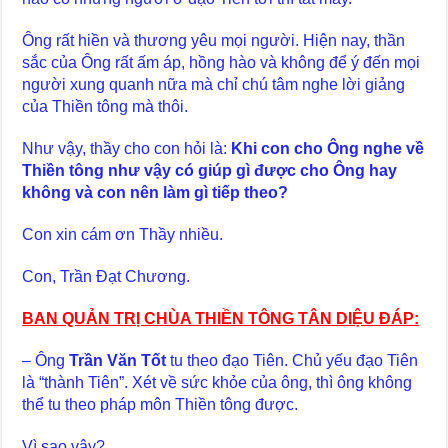
Ông rất hiền và thương yêu mọi người. Hiện nay, thần
sắc của Ông rất ấm áp, hồng hào và không để ý đến mọi
người xung quanh nữa mà chỉ chú tâm nghe lời giảng
của Thiền tông mà thôi.
Như vậy, thầy cho con hỏi là:
Khi con cho Ông nghe về
Thiền tông như vậy có giúp gì được cho Ông hay
không và con nên làm gì tiếp theo?
Con xin cám ơn Thầy nhiều.
Con, Trần Đạt Chương.
BAN QUẢN TRỊ CHÙA THIỀN TÔNG TÂN DIỆU ĐÁP:
– Ông
Trần Văn Tốt
tu theo đạo Tiên. Chủ yếu đạo Tiên
là “thành Tiên”. Xét về sức khỏe của ông, thì ông không
thể tu theo pháp môn Thiền tông được.
Vì sao vậy?