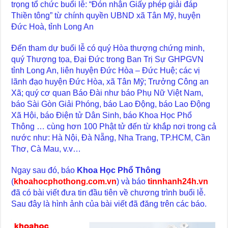
trọng tổ chức buổi lễ: “Đón nhận Giấy phép giải đáp
Thiền tông” từ chính quyền UBND xã Tân Mỹ, huyện
Đức Hoà, tỉnh Long An
Đến tham dự buổi lễ có quý Hòa thượng chứng minh,
quý Thượng tọa, Đại Đức trong Ban Trị Sự GHPGVN
tỉnh Long An, liên huyện Đức Hòa – Đức Huệ; các vị
lãnh đạo huyện Đức Hòa, xã Tân Mỹ; Trưởng Công an
Xã; quý cơ quan Báo Đài như báo Phụ Nữ Việt Nam,
báo Sài Gòn Giải Phóng, báo Lao Động, báo Lao Động
Xã Hội, báo Điện tử Dân Sinh, báo Khoa Học Phổ
Thông … cùng hơn 100 Phật tử đến từ khắp nơi trong cả
nước như: Hà Nội, Đà Nẵng, Nha Trang, TP.HCM, Cần
Thơ, Cà Mau, v.v…
Ngay sau đó, báo
Khoa Học Phổ Thông
(
khoahocphothong.com.vn
) và báo
tinnhanh24h.vn
đã có bài viết đưa tin đầu tiên về chương trình buổi lễ.
Sau đây là hình ảnh của bài viết đã đăng trên các báo.