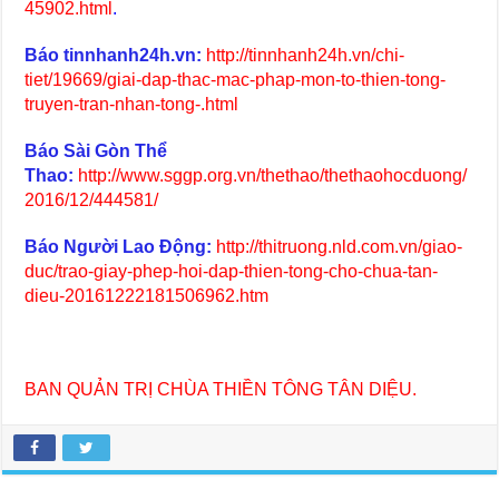
45902.html
.
Báo tinnhanh24h.vn:
http://tinnhanh24h.vn/chi-
tiet/19669/giai-dap-thac-mac-phap-mon-to-thien-tong-
truyen-tran-nhan-tong-.html
Báo Sài Gòn Thể
Thao:
http://www.sggp.org.vn/thethao/thethaohocduong/
2016/12/444581/
Báo Người Lao Động:
http://thitruong.nld.com.vn/giao-
duc/trao-giay-phep-hoi-dap-thien-tong-cho-chua-tan-
dieu-20161222181506962.htm
BAN QUẢN TRỊ CHÙA THIỀN TÔNG TÂN DIỆU.