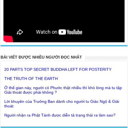
20 PARTS TOP SECRET BUDDHA LEFT FOR POSTERITY
BÀI VIẾT ĐƯỢC NHIỀU NGƯỜI ĐỌC NHẤT
THE TRUTH OF THE EARTH
Ở thế gian này, người có Phước thật nhiều thì khó lòng mà tu tập
Giải thoát được phải không ?
Lời khuyên của Trưởng Ban dành cho người tu Giác Ngộ & Giải
thoát
Người nhận ra Phật Tánh được diễn tả trạng thái ra làm sao?
Giải đáp Thiền tông P19 - Ma Vương là ai? Cha để đức cho con?
Đức Phật dạy về cách tạo Công Đức và Phước Đức
Khoa học bế tắc về tìm nguồn gốc sự sống con người. Thầy
Như Lai dạy về Lời kỉnh nguyện trước khi ăn cơm
Nguyễn Nhân nói gì?