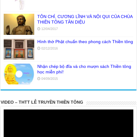
TÔN CHỈ, CƯƠNG LĨNH VÀ NỘI QUI CỦA CHÙA
THIỀN TÔNG TÂN DIỆU
12/04/2017
Hình thờ Phật chuẩn theo phong cách Thiền tông
02/12/2016
Nhận chép bộ đĩa và cho mượn sách Thiền tông
học miễn phí!
04/09/2015
VIDEO – THTT LỄ TRUYỀN THIỀN TÔNG