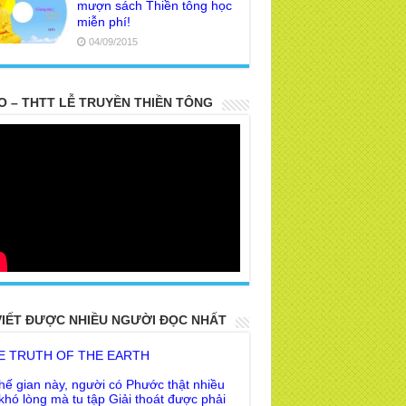
mượn sách Thiền tông học
miễn phí!
04/09/2015
O – THTT LỄ TRUYỀN THIỀN TÔNG
 PARTS TOP SECRET BUDDHA LEFT
R POSTERITY
VIẾT ĐƯỢC NHIỀU NGƯỜI ĐỌC NHẤT
E TRUTH OF THE EARTH
hế gian này, người có Phước thật nhiều
 khó lòng mà tu tập Giải thoát được phải
ng ?