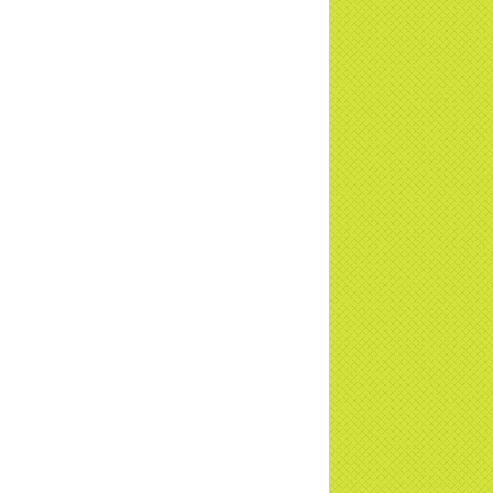
a Thiền Tông Tân Diệu được tuyên
ng - Đài VTV1 đưa tin | TTTD
ng sự Hà Tĩnh về chùa Thiền Tông Tân
u phối hợp cùng Hội Chữ Thập Đỏ TP.
Nội | TTTD
 ngờ 10 năm sau quay lại chùa Thiền
g Tân Diệu và cái kết không ngờ ... |
TD
 HTV7 đưa tin chùa Thiền Tông Tân Diệu
ành trình lan tỏa yêu thương | TTTD
 sự của Thiền gia Thị Hoa (ĐN) nhân
 kỷ niệm 8 năm Công bố Huyền ký |
TD
niệm 8 năm Công bố Huyền Ký - Đoàn
hệ An
a Thiền Tông Tân Diệu tham gia
ơng trình Nhân đạo cấp Quốc gia - HTV
c tiếp
i đáp P15: Tổ chức loài Cô hồn? Giáo lý
 Phật khi nào xuất bản? | TTTD