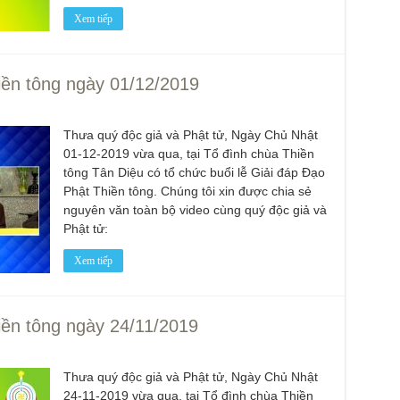
Chù
Xem tiếp
dươ
Phó
Diệ
iền tông ngày 01/12/2019
Hà 
Bất
Tôn
Thưa quý độc giả và Phật tử, Ngày Chủ Nhật
TT
01-12-2019 vừa qua, tại Tổ đình chùa Thiền
tông Tân Diệu có tổ chức buổi lễ Giải đáp Đạo
Đài
- H
Phật Thiền tông. Chúng tôi xin được chia sẻ
nguyên văn toàn bộ video cùng quý độc giả và
Tâm
Phật tử:
dịp
TT
Xem tiếp
Kỷ 
Ng
Chù
iền tông ngày 24/11/2019
chư
trự
Giả
Thưa quý độc giả và Phật tử, Ngày Chủ Nhật
Đạo
24-11-2019 vừa qua, tại Tổ đình chùa Thiền