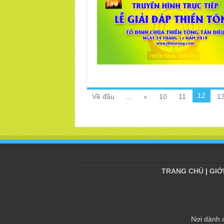
12
Về đầu
...
«
10
11
1
TRANG CHỦ
|
GIỚ
Nơi dành 