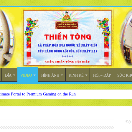
ĐĨA
VIDEO
HÌNH ẢNH
KINH KỆ
HỎI – ĐÁP
SỨC KH
timate Portal to Premium Gaming on the Run