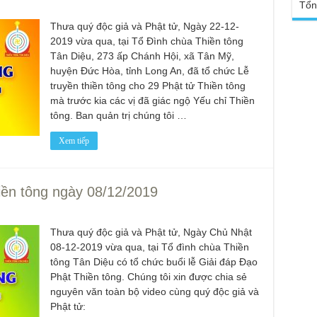
Tổn
Phậ
Chù
100
Thưa quý độc giả và Phật tử, Ngày 22-12-
Tin
2019 vừa qua, tại Tổ Đình chùa Thiền tông
Giả
Tân Diệu, 273 ấp Chánh Hội, xã Tân Mỹ,
tho
huyện Đức Hòa, tỉnh Long An, đã tổ chức Lễ
Chù
truyền thiền tông cho 29 Phật tử Thiền tông
vì 
mà trước kia các vị đã giác ngộ Yếu chỉ Thiền
huy
tông. Ban quản trị chúng tôi …
Chù
thự
Xem tiếp
Chù
ứng
Phá
iền tông ngày 08/12/2019
Chù
Thầ
súc
Thưa quý độc giả và Phật tử, Ngày Chủ Nhật
08-12-2019 vừa qua, tại Tổ đình chùa Thiền
Phó
tông Tân Diệu có tổ chức buổi lễ Giải đáp Đạo
Diệ
TT
Phật Thiền tông. Chúng tôi xin được chia sẻ
nguyên văn toàn bộ video cùng quý độc giả và
Chù
Phật tử:
làm