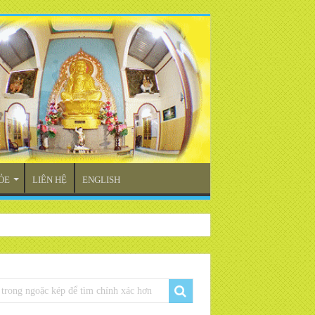
ỎE
LIÊN HỆ
ENGLISH