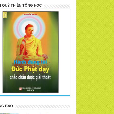
 QUÝ THIỀN TÔNG HỌC
>
NG BÁO