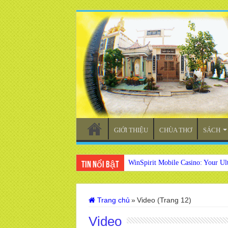
GIỚI THIỆU
CHÙA THƠ
SÁCH
WinSpirit Mobile Casino: Your Ul
Tin nổi bật
Trang chủ
»
Video (Trang 12)
Video