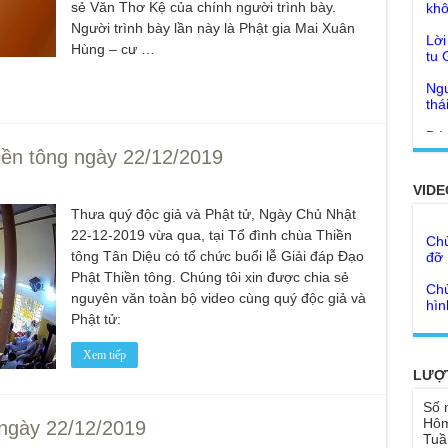
sẻ Văn Thơ Kệ của chính người trình bày.
Lời
tu 
Người trình bày lần này là Phật gia Mai Xuân
Hùng – cư …
Giả
Ngư
Cha
thá
Kho
Đức
con
Ph
Giả
Như
iền tông ngày 22/12/2019
đâu
cơ
Tôn
VIDE
Bất
Chù
Thưa quý độc giả và Phật tử, Ngày Chủ Nhật
đỡ 
Như
22-12-2019 vừa qua, tại Tổ đình chùa Thiền
Tổ 
tông Tân Diệu có tổ chức buổi lễ Giải đáp Đạo
Chù
hìn
Phật Thiền tông. Chúng tôi xin được chia sẻ
Lục
nguyên văn toàn bộ video cùng quý độc giả và
Chù
Tu 
Phật tử:
"Gi
Yếu
Chù
Xem tiếp
sa
Ngh
LƯỢ
TT
Đức
Số 
tro
Báo
Hôm
 ngày 22/12/2019
chù
Tuầ
Tại