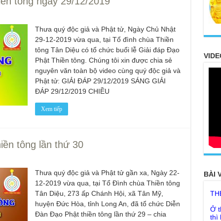
iền tông ngày 29/12/2019
Thưa quý độc giả và Phật tử, Ngày Chủ Nhật
29-12-2019 vừa qua, tại Tổ đình chùa Thiền
tông Tân Diệu có tổ chức buổi lễ Giải đáp Đạo
VIDE
Phật Thiền tông. Chúng tôi xin được chia sẻ
nguyên văn toàn bộ video cùng quý độc giả và
Phật tử: GIẢI ĐÁP 29/12/2019 SÁNG GIẢI
ĐÁP 29/12/2019 CHIỀU
Xem tiếp
ền tông lần thứ 30
20
FO
Thưa quý độc giả và Phật tử gần xa, Ngày 22-
BÀI 
TH
12-2019 vừa qua, tại Tổ Đình chùa Thiền tông
Tân Diệu, 273 ấp Chánh Hội, xã Tân Mỹ,
Ở t
thì
huyện Đức Hòa, tỉnh Long An, đã tổ chức Diễn
khô
Đàn Đạo Phật thiền tông lần thứ 29 – chia