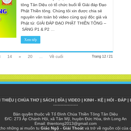
tông Tân Diệu có tổ chức buổi lễ Giải đáp Đạo
Đài
Tân
Phật Thiền tông. Chúng tôi xin được chia sẻ
TT
nguyên văn toàn bộ video cùng quý độc giả và
Phật tử: GIẢI ĐÁP ĐẠO PHẬT THIỀN TÔNG –
Phậ
hỗ 
SÁNG P1 & P2 …
Giả
Xem tiếp
Âm-
Chù
3
14
»
20
...
Về cuối
Trang 12 / 21
Việ
Tin
Diệ
VTV
tha
Chù
gìn
I THIỆU
|
CHÙA THƠ
|
SÁCH
|
ĐĨA
|
VIDEO
|
KINH - KỆ
|
HỎI - ĐÁP
|
TT
-----------------
Tọa
Bản quyền thuộc về Tổ Đình Chùa Thiền Tông Tân Diệu
| C
Đ/C: 273 Ấp Chánh Hội, xã Tân Mỹ, huyện Đức Hòa, tỉnh Long An
Email: thientong2013@gmail.com
Tọa
cho những ai muốn tu
Giác Ngộ - Giải Thoát
và trở về nguồn cội của 