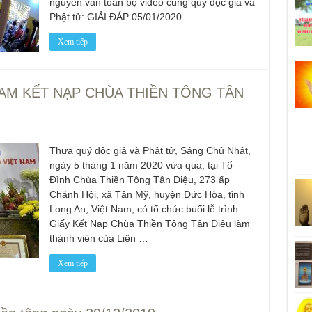
nguyên văn toàn bộ video cùng quý độc giả và
Phật tử: GIẢI ĐÁP 05/01/2020
Xem tiếp
NAM KẾT NẠP CHÙA THIỀN TÔNG TÂN
Thưa quý độc giả và Phật tử, Sáng Chủ Nhật,
ngày 5 tháng 1 năm 2020 vừa qua, tại Tổ
Đình Chùa Thiền Tông Tân Diệu, 273 ấp
Chánh Hội, xã Tân Mỹ, huyện Đức Hòa, tỉnh
Long An, Việt Nam, có tổ chức buổi lễ trình:
Giấy Kết Nạp Chùa Thiền Tông Tân Diệu làm
thành viên của Liên …
Xem tiếp