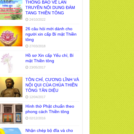
THÔNG BÁO VỀ LAN
TRUYỀN NỘI DUNG ĐÁM
TANG THIỀN TÔNG
24/10/2022
26 câu hỏi mới dành cho
người xin cấp Bí mật Thiền
tông
27/03/2018
Hồ sơ Xin cấp Yếu chỉ, Bí
mật Thiền tông
23/05/2017
TÔN CHỈ, CƯƠNG LĨNH VÀ
NỘI QUI CỦA CHÙA THIỀN
TÔNG TÂN DIỆU
12/04/2017
Hình thờ Phật chuẩn theo
phong cách Thiền tông
02/12/2016
Nhận chép bộ đĩa và cho