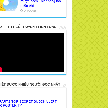
mượn sách Thiền tông học
miễn phí!
04/09/2015
O – THTT LỄ TRUYỀN THIỀN TÔNG
VIẾT ĐƯỢC NHIỀU NGƯỜI ĐỌC NHẤT
 PARTS TOP SECRET BUDDHA LEFT
R POSTERITY
E TRUTH OF THE EARTH