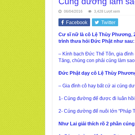
Cúng dường làm sa
06/04/2016
3,428 Lượt xem
Facebook
Twitter
Cư sĩ nữ là cô Lệ Thùy Phương, 2
trình thưa hỏi Đức Phật như sau:
– Kính bạch Đức Thế Tôn, gia đình
Tăng, chúng con phải cúng làm sao
Đức Phật dạy cô Lệ Thùy Phươn
– Gia đình cô hay bất cứ ai cúng dư
1- Cúng đường để được đi luân hồi
2- Cúng dường để nuôi lớn “Pháp T
Như Lai giải thích rõ 2 phần cún