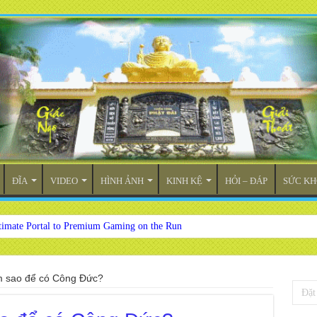
ĐĨA
VIDEO
HÌNH ẢNH
KINH KỆ
HỎI – ĐÁP
SỨC KH
timate Portal to Premium Gaming on the Run
 sao để có Công Đức?