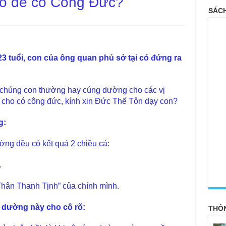
o để có Công Đức?
SÁCH
3 tuổi, con của ông quan phủ sở tại có đứng ra
 chúng con thường hay cúng dường cho các vị
 cho có công đức, kính xin Đức Thế Tôn dạy con?
g:
ờng đều có kết quả 2 chiều cả:
.
<
hân Thanh Tịnh” của chính mình.
g dường này cho cô rõ:
THÔ