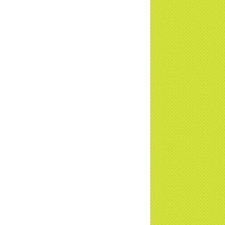
TD
a Thiền Tông Tân Diệu được Đài VTV9
 phóng sự vinh danh | TTTD
a Thiền Tông Tân Diệu được tuyên
ng - Đài VTV1 đưa tin | TTTD
ng sự Hà Tĩnh về chùa Thiền Tông Tân
u phối hợp cùng Hội Chữ Thập Đỏ TP.
Nội | TTTD
 ngờ 10 năm sau quay lại chùa Thiền
g Tân Diệu và cái kết không ngờ ... |
TD
 HTV7 đưa tin chùa Thiền Tông Tân Diệu
ành trình lan tỏa yêu thương | TTTD
 sự của Thiền gia Thị Hoa (ĐN) nhân
 kỷ niệm 8 năm Công bố Huyền ký |
TD
niệm 8 năm Công bố Huyền Ký - Đoàn
hệ An
a Thiền Tông Tân Diệu tham gia
ơng trình Nhân đạo cấp Quốc gia - HTV