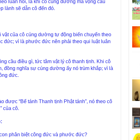
ẻo luân hồi, là khi cô cúng dường mà vọng cầu
ệp lành sẽ dẫn cô đến đó.
tài vật của cô cúng dường tự động biến chuyển theo
 đức; vì là phước đức nên phải theo qui luật luân
g cầu điều gì, tức tâm vật lý cô thanh tịnh. Khi cô
h, đồng nghĩa sự cúng dường ấy nó trùm khắp; vì là
ông đức.
ào được “Bể tánh Thanh tịnh Phật tánh”, nó theo cô
” của cô.
:
 con phân biệt công đức và phước đức?