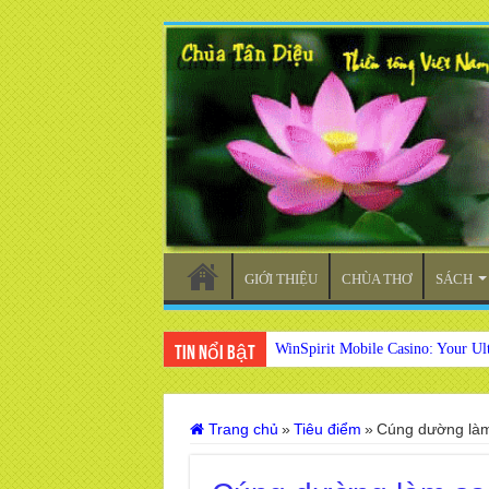
GIỚI THIỆU
CHÙA THƠ
SÁCH
WinSpirit Mobile Casino: Your Ul
Tin nổi bật
Trang chủ
»
Tiêu điểm
»
Cúng dường làm