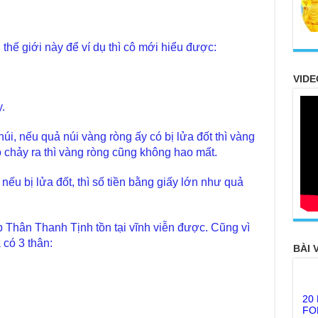
 thế giới này để ví dụ thì cô mới hiểu được:
VIDE
.
úi, nếu quả núi vàng ròng ấy có bị lửa đốt thì vàng
ó chảy ra thì vàng ròng cũng không hao mất.
 nếu bị lửa đốt, thì số tiền bằng giấy lớn như quả
Thân Thanh Tịnh tồn tại vĩnh viễn được. Cũng vì
có 3 thân:
BÀI 
20
FO
TH