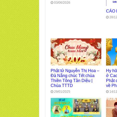
03/06/2026
CÁO
28/1
Phật tử Nguyễn Thị Hoa –
Hy hữ
Đà Nẵng chúc Tết chùa
ở Cao
Thiền Tông Tân Diệu |
Phật 
Chùa TTTD
về Ph
29/01/2025
14/1