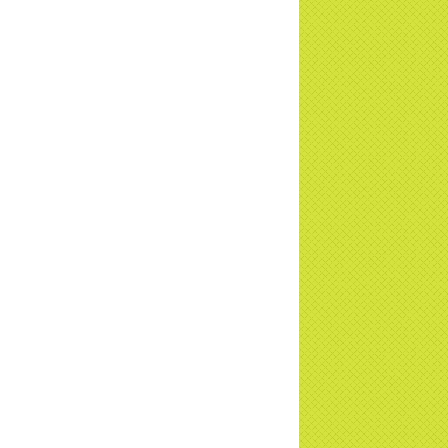
c tiếp
i đáp P15: Tổ chức loài Cô hồn? Giáo lý
 Phật khi nào xuất bản? | TTTD
 truyền hình đưa tin Chùa Thiền Tông
 Diệu cùng Hội Chữ Thập Đỏ trao quà |
TD
t tử Thiền Tông Tân Diệu trao 115 triệu
trợ gia đình khó khăn tại Nghệ An
i đáp Thiền Tông P14: Nguồn gốc của
Dương lịch. Tầng Bình lưu lớn đến đâu?
a Thiền Tông Tân Diệu - Tự hào Di sản
t Nam - VTV8 đưa tin Thời sự | TTTD
h Hoa Đất Việt - Chùa Thiền Tông Tân
u - Diễn đàn Gala Xuân 2025
5 đưa tin chùa Thiền Tông Tân Diệu
m dự Lễ hội Văn hóa 54 dân tộc | TTTD
a Thiền Tông Tân Diệu góp phần giữ
 văn hóa, tín ngưỡng - VTV4 đưa tin |
TD