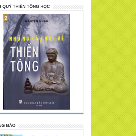
 QUÝ THIỀN TÔNG HỌC
>
NG BÁO