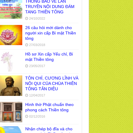
THÔNG BÁO VỀ LAN
TRUYỀN NỘI DUNG ĐÁM
TANG THIỀN TÔNG
24/10/2022
26 câu hỏi mới dành cho
người xin cấp Bí mật Thiền
tông
27/03/2018
Hồ sơ Xin cấp Yếu chỉ, Bí
mật Thiền tông
23/05/2017
TÔN CHỈ, CƯƠNG LĨNH VÀ
NỘI QUI CỦA CHÙA THIỀN
TÔNG TÂN DIỆU
12/04/2017
Hình thờ Phật chuẩn theo
phong cách Thiền tông
02/12/2016
Nhận chép bộ đĩa và cho