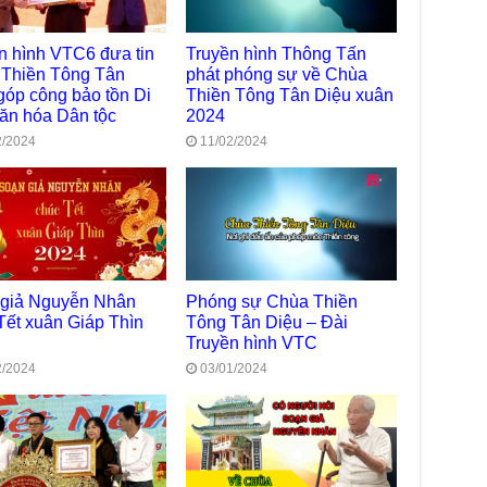
trự
Giả
n hình VTC6 đưa tin
Truyền hình Thông Tấn
Đạo
Thiền Tông Tân
phát phóng sự về Chùa
góp công bảo tồn Di
Thiền Tông Tân Diệu xuân
Đài
ăn hóa Dân tộc
2024
Tân
TT
2/2024
11/02/2024
Phậ
hỗ 
Giả
Âm-
Chù
Việ
 giả Nguyễn Nhân
Phóng sự Chùa Thiền
Tết xuân Giáp Thìn
Tông Tân Diệu – Đài
Tin
Truyền hình VTC
Diệ
2/2024
03/01/2024
VTV
tha
Chù
gìn
TT