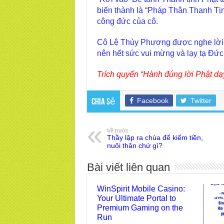
biến thành là “Pháp Thân Thanh Tịnh
công đức của cô.
Cô Lệ Thùy Phương được nghe lời d
nên hết sức vui mừng và lạy tạ Đức P
Trích quyển “Hành đúng lời Phật dạ
Facebook
Twitter
Chia sẻ
Về trước
Thầy lập ra chùa để kiếm tiền,
nuôi thân chứ gì?
Bài viết liên quan
WinSpirit Mobile Casino:
Your Ultimate Portal to
Premium Gaming on the
Run