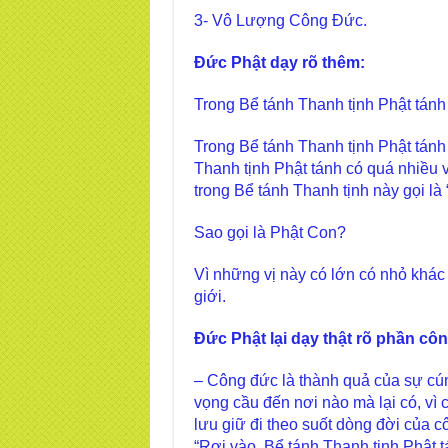
3- Vô Lượng Công Đức.
Đức Phật dạy rõ thêm:
Trong Bể tánh Thanh tịnh Phật tánh 
Trong Bể tánh Thanh tịnh Phật tánh 
Thanh tịnh Phật tánh có quá nhiều 
trong Bể tánh Thanh tịnh này gọi là
Sao gọi là Phật Con?
Vì những vị này có lớn có nhỏ khác 
giới.
Đức Phật lại dạy thật rõ phần cô
– Công đức là thành quả của sự cú
vọng cầu đến nơi nào mà lại có, vì
lưu giữ đi theo suốt dòng đời của c
“Rơi vào Bể tánh Thanh tịnh Phật tá