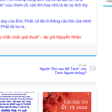
Tổn
TT
Đức
” của chính cô, còn lớn hay nhỏ là do sự tích lũy
tro
Báo
chù
Tại
Phậ
ạy của Đức Phật, cô đã rõ thông câu hỏi của mình
Chù
hật rồi lui ra.
100
Tin
Giả
y chắc chắn giải thoát” – tác giả Nguyễn Nhân.
tho
Chù
vì 
huy
Chù
Kế tiếp
thự
Người “Rơi vào Bể Tánh” còn
Tánh Người không?
Chù
ứng
Phá
Chù
Thầ
súc
Phó
Diệ