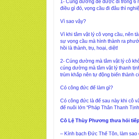
1- Cúng dường để được đi trong 6 n
điều gì đó, vọng cầu đi đâu thì nghi
Vì sao vậy?
Vì khi tâm vật lý cô vọng cầu, nên 
sự vọng cầu mà hình thành ra phước
hồi là thành, trụ, hoại, diệt!
2- Cúng dường mà tâm vật lý cô khôn
cúng dường mà tâm vật lý thanh tịn
trùm khắp nên tự động biến thành c
Có công đức để làm gì?
Có công đức là để sau này khi cô v
để nuôi lớn “Pháp Thân Thanh Tịnh
Cô Lệ Thùy Phương thưa hỏi tiếp
– Kính bạch Đức Thế Tôn, làm sao