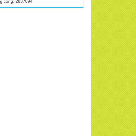
g cộng: 2837094
TD
 Phật Hoàng Trần Nhân Tông dạy con
ng buổi lễ truyền ngôi vua
 VTV, VOV, An Ninh Thủ Đô đưa tin về
a Thiền Tông Tân Diệu
 sao Ma Vương không làm gì được Đức
t?
a Thiền Tông Tân Diệu tham dự kỷ niệm
 năm ngày Báo chí Việt Nam
h thần Thiền tông
i đáp Thiền tông P17 - Tu Tịnh độ có giải
át không? Con người đầu tiên? | TTTD
a Thiền Tông Tân Diệu được vinh danh
những đóng góp trong bảo tồn và phát
 di sản văn hóa phi vật thể
a Thiền Tông Tân Diệu được Đài Hà Nội
c hiện phóng sự ngắn | TTTD
a Thiền Tông Tân Diệu thiết thực hưởng
 tháng nhân đạo 2025 - Báo Đời Sống
p Luật
a Thiền Tông Tân Diệu - Giải đáp P16
n, Thánh Tiên ăn gì? Đạo dạy Tu để làm
 sinh?
ng sự Nét đẹp về chùa Thiền Tông Tân
u - Truyền hình VTVCab thực hiện |