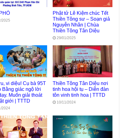
TT
 PHÓ
Phật tử Lê Kiệm chúc Tết
Chù
làm
Thiền Tông sư – Soạn giả
2/2025
Nguyễn Nhân | Chùa
Chù
Thiền Tông Tân Diệu
dươ
29/01/2025
Phó
Diệ
Hà 
Bất
Tôn
TT
Đài
u, vi diệu! Cụ bà 95T
Thiền Tông Tân Diệu nơi
- H
 Bằng giác ngộ lời
tinh hoa hội tụ – Diễn đàn
dạy. Muốn giải thoát
tôn vinh tinh hoa | TTTD
Tâm
ật giới | TTTD
dịp
10/11/2024
TT
1/2024
Kỷ 
Ng
Chù
chư