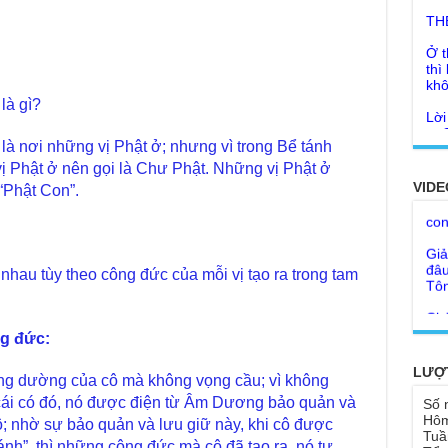
Ở t
thì
khô
Lời
tu 
là gì?
Giả
Ngư
Cha
là nơi những vị Phật ở; nhưng vì trong Bể tánh
thá
vị Phật ở nên gọi là Chư Phật. Những vị Phật ở
Kho
Đức
VIDE
con
 “Phật Con”.
Ph
Giả
Như
đâu
cơ
Tôn
nhau tùy theo công đức của mỗi vị tạo ra trong tam
Bất
Chù
đỡ 
Như
Tổ 
Chù
ng đức:
hìn
Lục
LƯỢ
ng dường của cô mà không vọng cầu; vì không
Chù
Tu 
"Gi
 cái có đó, nó được điện từ Âm Dương bảo quản và
Số 
Yếu
Hôm
ô; nhờ sự bảo quản và lưu giữ này, khi cô được
Chù
sa
Tuầ
Ngh
nh”, thì những công đức mà cô đã tạo ra, nó tự