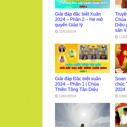
Giải đáp đặc biệt Xuân
Truyề
2024 – Phần 2 – Hé mở
Chùa 
quyển Giáo lý
Diệu 
sản V
22/02/2024
11/0
Giải đáp Đặc biệt xuân
Soạn
2024 – Phần 1 | Chùa
chúc 
Thiền Tông Tân Diệu
2024
10/02/2024
10/0