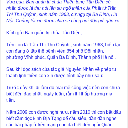
Vừa qua, Ban quản trị chùa Thiền tông Tân Diệu có
nhận được lá thư nói lên sự ngộ thiền của Phật tử Trần
Thị Thu Quỳnh, sinh năm 1963, cư ngụ tại Ba Đình, Hà
Nội. Chúng tôi xin được chia sẻ cùng quí độc giả gần xa:
Kính gửi Ban quản trị chùa Tân Diệu,
Tên con là Trần Thị Thu Quỳnh , sinh năm 1963, hiện tại
con đang ở tập thể bệnh viện 354 phố Đội nhân,
phường Vĩnh phúc, Quận Ba Đình, Thành phố Hà nội.
Sau khi đọc sách của tác giả Nguyễn Nhân về phép tu
thanh tịnh thiền con xin được trình bầy như sau:
Trước đây khi đi làm do mãi mê công việc nên con chưa
biết đến đạo phật, ngày tuần, rằm thì thắp hương gia
tiên.
Năm 2009 con được nghỉ hưu, năm 2010 thì con bắt đầu
biết cầm đọc kinh Địa Tạng để cầu siêu, dần dần nghe
các bài pháp ở trên mạng con đã biết đến ngài Quán