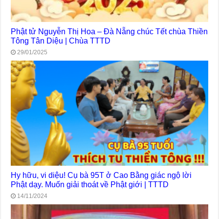
Phật tử Nguyễn Thị Hoa – Đà Nẵng chúc Tết chùa Thiền
Tông Tân Diệu | Chùa TTTD
29/01/2025
Hy hữu, vi diệu! Cụ bà 95T ở Cao Bằng giác ngộ lời
Phật dạy. Muốn giải thoát về Phật giới | TTTD
14/11/2024