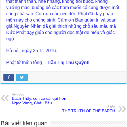
thật thanh thản, nhẹ nhàng, không trói buộc, không
vướng mắc, buông bỏ các ham muốn có cũng được mất
cũng chả sao. Con xin cảm ơn đức Phật đã dạy pháp
môn này cho chúng sinh. Cảm ơn Ban quản trị và soạn
giả Nguyễn Nhân đã giải thích những chỗ sâu mầu mà
Đức Phật dạy giúp cho người đọc thật dễ hiểu và giác
ngộ.
Hà nội, ngày 25-11-2016.
Phật tử thiền tông –
Trần Thị Thu Quỳnh
Về trước
Bạch Thầy, con có cái quí hơn
Ngọc Vàng, Châu Báu …
Kế tiếp
THE TRUTH OF THE EARTH
Bài viết liên quan