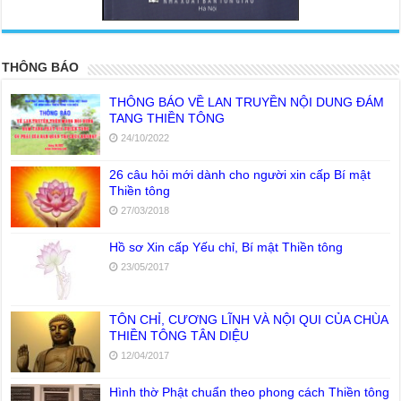
<
>
THÔNG BÁO
THÔNG BÁO VỀ LAN TRUYỀN NỘI DUNG ĐÁM
TANG THIỀN TÔNG
24/10/2022
26 câu hỏi mới dành cho người xin cấp Bí mật
Thiền tông
27/03/2018
Hồ sơ Xin cấp Yếu chỉ, Bí mật Thiền tông
23/05/2017
TÔN CHỈ, CƯƠNG LĨNH VÀ NỘI QUI CỦA CHÙA
THIỀN TÔNG TÂN DIỆU
12/04/2017
Hình thờ Phật chuẩn theo phong cách Thiền tông