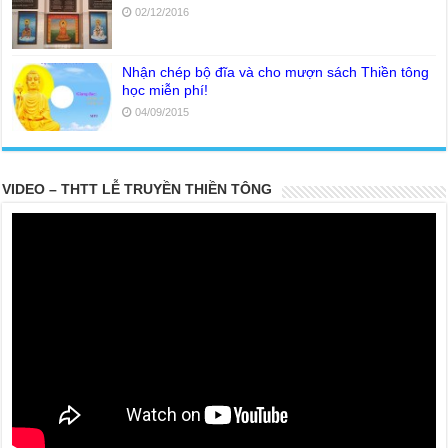
02/12/2016
Nhận chép bộ đĩa và cho mượn sách Thiền tông
học miễn phí!
04/09/2015
VIDEO – THTT LỄ TRUYỀN THIỀN TÔNG