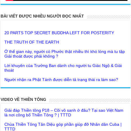
BÀI VIẾT ĐƯỢC NHIỀU NGƯỜI ĐỌC NHẤT
20 PARTS TOP SECRET BUDDHA LEFT FOR POSTERITY
THE TRUTH OF THE EARTH
Ở thế gian này, người có Phước thật nhiều thì khó lòng mà tu tập
Giải thoát được phải không ?
Lời khuyên của Trưởng Ban dành cho người tu Giác Ngộ & Giải
thoát
Người nhận ra Phật Tánh được diễn tả trạng thái ra làm sao?
Giải đáp Thiền tông P19 - Ma Vương là ai? Cha để đức cho con?
Đức Phật dạy về cách tạo Công Đức và Phước Đức
Khoa học bế tắc về tìm nguồn gốc sự sống con người. Thầy
Như Lai dạy về Lời kỉnh nguyện trước khi ăn cơm
Nguyễn Nhân nói gì?
Bất lập văn tự, Giáo ngoại biệt truyền
Giải đáp Thiền tông P18 – Cõi vô sanh ở đâu? Tại sao Việt Nam
VIDEO VỀ THIỀN TÔNG
là nơi công bố Thiền Tông ? | TTTD
Như Lai Thanh Tịnh Thiền, Thiền Tông và Tổ Sư thiền là sao?
Chùa Thiền Tông Tân Diệu góp phần giúp đỡ Nhân dân Cuba |
Lục Diệu Pháp Môn
TTTD
Tu theo Thiền tông phải bỏ hết sao?
Chùa Thiền Tông Tân Diệu được Đài truyền hình Việt Nam VTV9