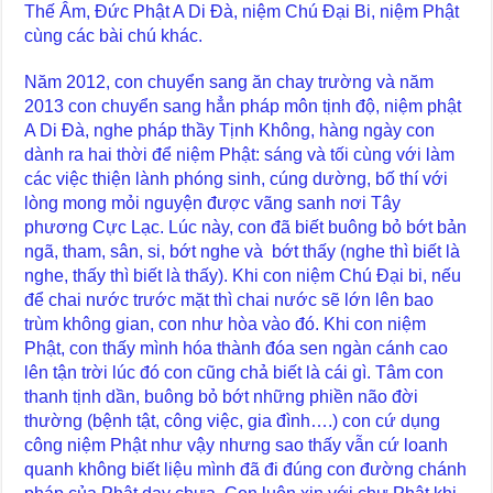
Thế Âm, Đức Phật A Di Đà, niệm Chú Đại Bi, niệm Phật
cùng các bài chú khác.
Năm 2012, con chuyển sang ăn chay trường và năm
2013 con chuyển sang hẳn pháp môn tịnh độ, niệm phật
A Di Đà, nghe pháp thầy Tịnh Không, hàng ngày con
dành ra hai thời để niệm Phật: sáng và tối cùng với làm
các việc thiện lành phóng sinh, cúng dường, bố thí với
lòng mong mỏi nguyện được vãng sanh nơi Tây
phương Cực Lạc. Lúc này, con đã biết buông bỏ bớt bản
ngã, tham, sân, si, bớt nghe và bớt thấy (nghe thì biết là
nghe, thấy thì biết là thấy). Khi con niệm Chú Đại bi, nếu
để chai nước trước mặt thì chai nước sẽ lớn lên bao
trùm không gian, con như hòa vào đó. Khi con niệm
Phật, con thấy mình hóa thành đóa sen ngàn cánh cao
lên tận trời lúc đó con cũng chả biết là cái gì. Tâm con
thanh tịnh dần, buông bỏ bớt những phiền não đời
thường (bệnh tật, công việc, gia đình….) con cứ dụng
công niệm Phật như vậy nhưng sao thấy vẫn cứ loanh
quanh không biết liệu mình đã đi đúng con đường chánh