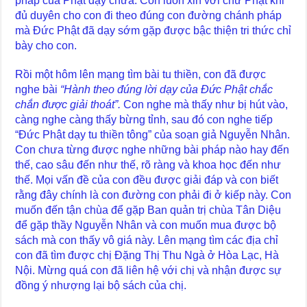
pháp của Phật dạy chưa. Con luôn xin với chư Phật khi
đủ duyên cho con đi theo đúng con đường chánh pháp
mà Đức Phật đã dạy sớm gặp được bậc thiện tri thức chỉ
bày cho con.
Rồi một hôm lên mạng tìm bài tu thiền, con đã được
nghe bài
“Hành theo đúng lời dạy của Đức Phật chắc
chắn được giải thoát”.
Con nghe mà thấy như bị hút vào,
càng nghe càng thấy bừng tỉnh, sau đó con nghe tiếp
“Đức Phật dạy tu thiền tông” của soạn giả Nguyễn Nhân.
Con chưa từng được nghe những bài pháp nào hay đến
thế, cao sâu đến như thế, rõ ràng và khoa học đến như
thế. Mọi vấn đề của con đều được giải đáp và con biết
rằng đây chính là con đường con phải đi ở kiếp này. Con
muốn đến tận chùa để gặp Ban quản trị chùa Tân Diệu
để gặp thầy Nguyễn Nhân và con muốn mua được bộ
sách mà con thấy vô giá này. Lên mạng tìm các địa chỉ
con đã tìm được chị Đặng Thị Thu Ngà ở Hòa Lạc, Hà
Nội. Mừng quá con đã liên hệ với chị và nhận được sự
đồng ý nhượng lại bộ sách của chị.