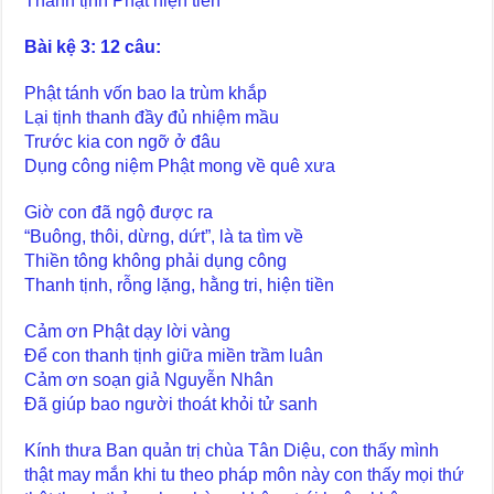
Thanh tịnh Phật hiện tiền
Bài kệ 3: 12 câu:
Phật tánh vốn bao la trùm khắp
Lại tịnh thanh đầy đủ nhiệm mầu
Trước kia con ngỡ ở đâu
Dụng công niệm Phật mong về quê xưa
Giờ con đã ngộ được ra
“Buông, thôi, dừng, dứt”, là ta tìm về
Thiền tông không phải dụng công
Thanh tịnh, rỗng lặng, hằng tri, hiện tiền
Cảm ơn Phật dạy lời vàng
Để con thanh tịnh giữa miền trầm luân
Cảm ơn soạn giả Nguyễn Nhân
Đã giúp bao người thoát khỏi tử sanh
Kính thưa Ban quản trị chùa Tân Diệu, con thấy mình
thật may mắn khi tu theo pháp môn này con thấy mọi thứ