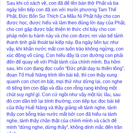
Sau khi có sách về, con đã để lên bàn thờ Phật và ba
ngày liên tiếp con đã xin với mười phương Tam Thế
Phật, Đức Bổn Sư Thích Ca Mâu Ni Phật hãy cho con
được học, được hiểu và làm theo đúng lời dạy của Phật,
cho con gặp được bậc thiện tri thức chỉ bày cho con
pháp môn tu hành này và cho con được rơi vào bể tánh
thanh tịnh giải thoát tại kiếp này. Ba ngày liên tục như
vậy, khi khấn nước mắt con tuôn trào không ngừng, con
xúc động vô cùng. Con hiểu đây là con đường con phải
đến để quay về với Phật tánh của chính mình. Ba hôm
sau, khi con đang đọc cuốn “Đức phật dạy tu thiền tông”,
đoạn Tổ Huệ Năng trình lên bài kệ, thì con thấy xung
quanh con chợt im bặt, mọi thứ như dừng lại, con nghe
rõ tiếng tim con đập và đầu con rỗng rang không một
chút suy nghĩ gì. Con cứ ngồi như vậy một lúc lâu, sau
đó con dần trở lại bình thường, con tiếp tục đọc bài kệ
của thầy Huệ Năng và thầy giảng về tánh nghe, tánh
thấy con bỗng trào nước mắt bởi con đã hiểu ra tánh
nghe, tánh thấy chân thật của chính mình và cách để
mình “dừng nghe, dừng thấy”, không dính mắc đến trần