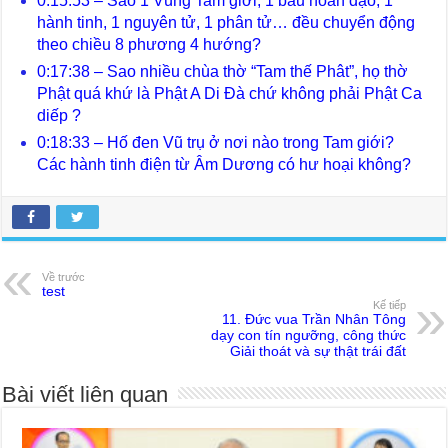
0:15:53 – Sao 1 Vùng Tam giới, 1 bầu hoàn đạo, 1
hành tinh, 1 nguyên tử, 1 phân tử… đều chuyển động
theo chiều 8 phương 4 hướng?
0:17:38 – Sao nhiều chùa thờ “Tam thế Phât”, họ thờ
Phật quá khứ là Phật A Di Đà chứ không phải Phật Ca
diếp ?
0:18:33 – Hố đen Vũ trụ ở nơi nào trong Tam giới?
Các hành tinh điện từ Âm Dương có hư hoại không?
Về trước
test
Kế tiếp
11. Đức vua Trần Nhân Tông
dạy con tín ngưỡng, công thức
Giải thoát và sự thật trái đất
Bài viết liên quan