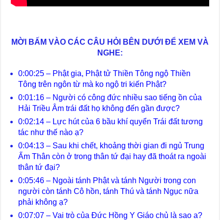
MỜI BẤM VÀO CÁC CÂU HỎI BÊN DƯỚI ĐỂ XEM VÀ
NGHE:
0:00:25 – Phật gia, Phật tử Thiền Tông ngộ Thiền
Tông trên ngôn từ mà ko ngộ tri kiến Phật?
0:01:16 – Người có công đức nhiều sao tiếng ồn của
Hải Triều Âm trái đất họ không đến gần được?
0:02:14 – Lực hút của 6 bầu khí quyển Trái đất tương
tác như thế nào ạ?
0:04:13 – Sau khi chết, khoảng thời gian đi ngủ Trung
Ấm Thân còn ở trong thân tứ đại hay đã thoát ra ngoài
thân tứ đại?
0:05:46 – Ngoài tánh Phật và tánh Người trong con
người còn tánh Cô hồn, tánh Thú và tánh Ngục nữa
phải không ạ?
0:07:07 – Vai trò của Đức Hồng Y Giáo chủ là sao a?