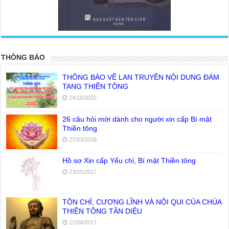
<
>
THÔNG BÁO
THÔNG BÁO VỀ LAN TRUYỀN NỘI DUNG ĐÁM
TANG THIỀN TÔNG
24/10/2022
26 câu hỏi mới dành cho người xin cấp Bí mật
Thiền tông
27/03/2018
Hồ sơ Xin cấp Yếu chỉ, Bí mật Thiền tông
23/05/2017
TÔN CHỈ, CƯƠNG LĨNH VÀ NỘI QUI CỦA CHÙA
THIỀN TÔNG TÂN DIỆU
12/04/2017