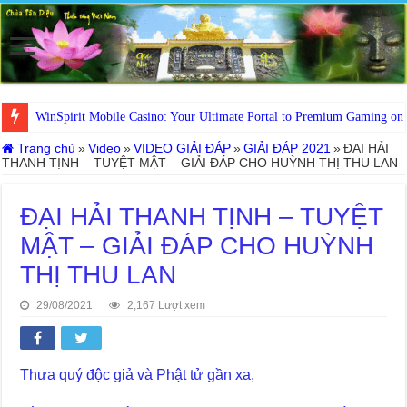
WinSpirit Mobile Casino: Your Ultimate Portal to Premium Gaming on
Trang chủ
»
Video
»
VIDEO GIẢI ĐÁP
»
GIẢI ĐÁP 2021
»
ĐẠI HẢI
THANH TỊNH – TUYỆT MẬT – GIẢI ĐÁP CHO HUỲNH THỊ THU LAN
ĐẠI HẢI THANH TỊNH – TUYỆT
MẬT – GIẢI ĐÁP CHO HUỲNH
THỊ THU LAN
29/08/2021
2,167 Lượt xem
Thưa quý độc giả và Phật tử gần xa,