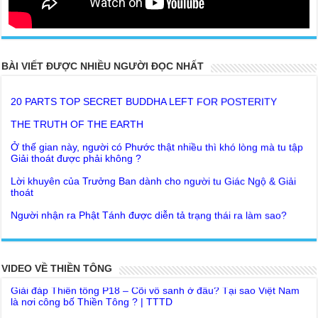
BÀI VIẾT ĐƯỢC NHIỀU NGƯỜI ĐỌC NHẤT
20 PARTS TOP SECRET BUDDHA LEFT FOR POSTERITY
THE TRUTH OF THE EARTH
Ở thế gian này, người có Phước thật nhiều thì khó lòng mà tu tập
Giải thoát được phải không ?
Lời khuyên của Trưởng Ban dành cho người tu Giác Ngộ & Giải
thoát
Người nhận ra Phật Tánh được diễn tả trạng thái ra làm sao?
Giải đáp Thiền tông P19 - Ma Vương là ai? Cha để đức cho con?
Đức Phật dạy về cách tạo Công Đức và Phước Đức
Khoa học bế tắc về tìm nguồn gốc sự sống con người. Thầy
Như Lai dạy về Lời kỉnh nguyện trước khi ăn cơm
Nguyễn Nhân nói gì?
Bất lập văn tự, Giáo ngoại biệt truyền
Giải đáp Thiền tông P18 – Cõi vô sanh ở đâu? Tại sao Việt Nam
VIDEO VỀ THIỀN TÔNG
là nơi công bố Thiền Tông ? | TTTD
Như Lai Thanh Tịnh Thiền, Thiền Tông và Tổ Sư thiền là sao?
Chùa Thiền Tông Tân Diệu góp phần giúp đỡ Nhân dân Cuba |
Lục Diệu Pháp Môn
TTTD