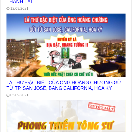
THÀNH TÀI
12/09/2021
LÁ THƯ ĐẶC BIỆT CỦA ÔNG HOÀNG CHƯƠNG GỬI
TỪ TP. SAN JOSÉ, BANG CALIFORNIA, HOA KỲ
05/09/2021