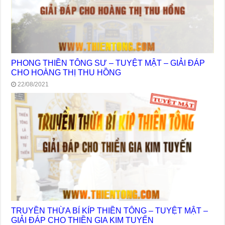
PHONG THIỀN TÔNG SƯ – TUYỆT MẬT – GIẢI ĐÁP
CHO HOÀNG THỊ THU HỒNG
22/08/2021
TRUYỀN THỪA BÍ KÍP THIỀN TÔNG – TUYỆT MẬT –
GIẢI ĐÁP CHO THIỀN GIA KIM TUYẾN