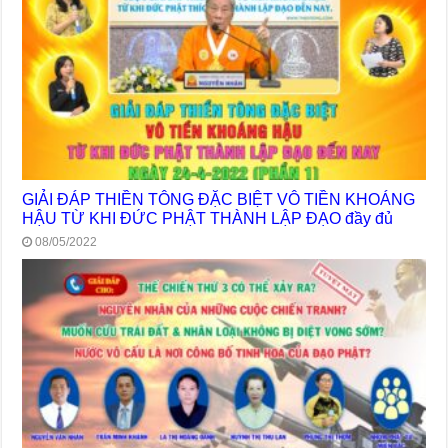
GIẢI ĐÁP THIỀN TÔNG ĐẶC BIỆT VÔ TIỀN KHOÁNG
HẬU TỪ KHI ĐỨC PHẬT THÀNH LẬP ĐẠO đầy đủ
08/05/2022