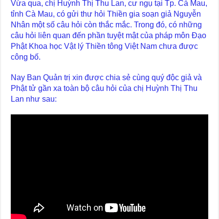
Vừa qua, chị Huỳnh Thị Thu Lan, cư ngụ tại Tp. Cà Mau,
tỉnh Cà Mau, có gửi thư hỏi Thiền gia soạn giả Nguyễn
Nhân một số câu hỏi còn thắc mắc. Trong đó, có những
câu hỏi liên quan đến phần tuyệt mật của pháp môn Đạo
Phật Khoa học Vật lý Thiền tông Việt Nam chưa được
công bố.
Nay Ban Quản trị xin được chia sẻ cùng quý độc giả và
Phật tử gần xa toàn bộ câu hỏi của chị Huỳnh Thị Thu
Lan như sau: