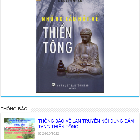
<
>
THÔNG BÁO
THÔNG BÁO VỀ LAN TRUYỀN NỘI DUNG ĐÁM
TANG THIỀN TÔNG
24/10/2022