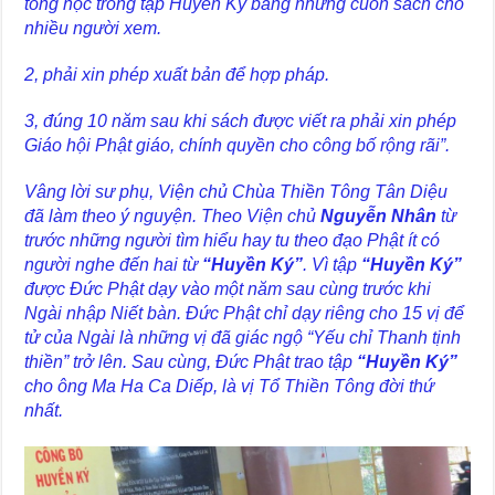
tông học trong tập Huyền Ký bằng những cuốn sách cho
nhiều người xem.
2, phải xin phép xuất bản để hợp pháp.
3, đúng 10 năm sau khi sách được viết ra phải xin phép
Giáo hội Phật giáo, chính quyền cho công bố rộng rãi”.
Vâng lời sư phụ, Viện chủ Chùa Thiền Tông Tân Diệu
đã làm theo ý nguyện. Theo Viện chủ
Nguyễn Nhân
từ
trước những người tìm hiểu hay tu theo đạo Phật ít có
người nghe đến hai từ
“Huyền Ký”
. Vì tập
“Huyền Ký”
được Đức Phật dạy vào một năm sau cùng trước khi
Ngài nhập Niết bàn. Đức Phật chỉ dạy riêng cho 15 vị để
tử của Ngài là những vị đã giác ngộ “Yếu chỉ Thanh tịnh
thiền” trở lên. Sau cùng, Đức Phật trao tập
“Huyền Ký”
cho ông Ma Ha Ca Diếp, là vị Tổ Thiền Tông đời thứ
nhất.