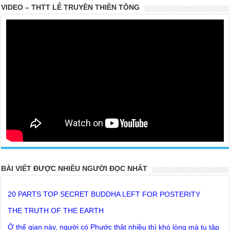
VIDEO – THTT LỄ TRUYỀN THIỀN TÔNG
BÀI VIẾT ĐƯỢC NHIỀU NGƯỜI ĐỌC NHẤT
20 PARTS TOP SECRET BUDDHA LEFT FOR POSTERITY
THE TRUTH OF THE EARTH
Ở thế gian này, người có Phước thật nhiều thì khó lòng mà tu tập
Giải thoát được phải không ?
Lời khuyên của Trưởng Ban dành cho người tu Giác Ngộ & Giải