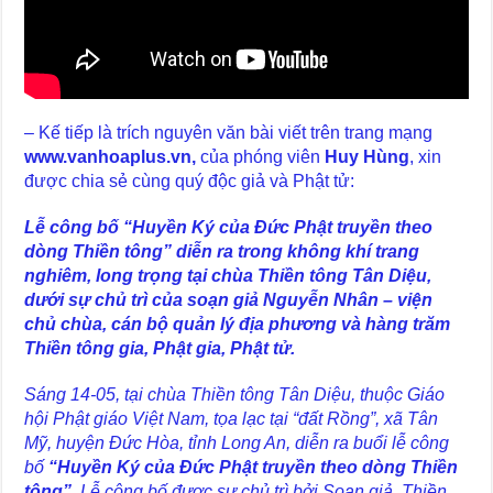
– Kế tiếp là trích nguyên văn bài viết trên trang mạng
www.vanhoaplus.vn,
của phóng viên
Huy Hùng
, xin
được chia sẻ cùng quý độc giả và Phật tử:
Lễ công bố “Huyền Ký của Đức Phật truyền theo
dòng Thiền tông” diễn ra trong không khí trang
nghiêm, long trọng tại chùa Thiền tông Tân Diệu,
dưới sự chủ trì của soạn giả Nguyễn Nhân – viện
chủ chùa, cán bộ quản lý địa phương và hàng trăm
Thiền tông gia, Phật gia, Phật tử.
Sáng 14-05, tại chùa Thiền tông Tân Diệu, thuộc Giáo
hội Phật giáo Việt Nam, tọa lạc tại “đất Rồng”, xã Tân
Mỹ, huyện Đức Hòa, tỉnh Long An, diễn ra buổi lễ công
bố
“Huyền Ký của Đức Phật truyền theo dòng Thiền
tông”
. Lễ công bố được sự chủ trì bởi Soạn giả, Thiền