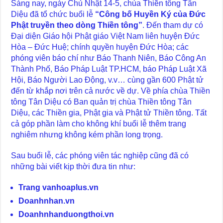
Sáng nay, ngày Chủ Nhật 14-5, chùa Thiền tông Tân
Diệu đã tổ chức buổi lễ
“Công bố Huyền Ký của Đức
Phật truyền theo dòng Thiền tông”
. Đến tham dự có
Đại diện Giáo hội Phật giáo Việt Nam liên huyện Đức
Hòa – Đức Huệ; chính quyền huyện Đức Hòa; các
phóng viên báo chí như Báo Thanh Niên, Báo Công An
Thành Phố, Báo Pháp Luật TP.HCM, báo Pháp Luật Xã
Hội, Báo Người Lao Động, v.v… cùng gần 600 Phật tử
đến từ khắp nơi trên cả nước về dự. Về phía chùa Thiền
tông Tân Diệu có Ban quản trị chùa Thiền tông Tân
Diệu, các Thiền gia, Phật gia và Phật tử Thiền tông. Tất
cả góp phần làm cho không khí buổi lễ thêm trang
nghiêm nhưng không kém phần long trọng.
Sau buổi lễ, các phóng viên tác nghiệp cũng đã có
những bài viết kịp thời đưa tin như:
Trang vanhoaplus.vn
Doanhnhan.vn
Doanhnhanduongthoi.vn