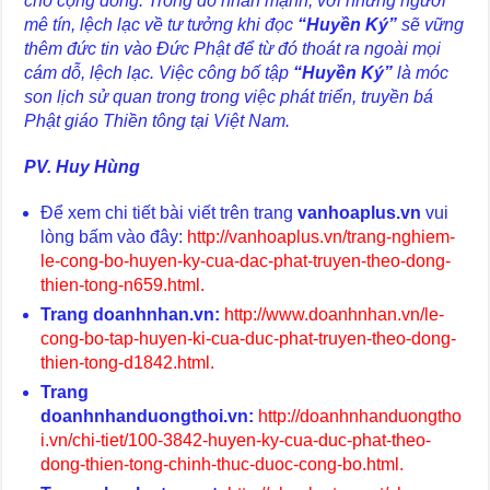
cho cộng đồng. Trong đó nhấn mạnh, với những người
mê tín, lệch lạc về tư tưởng khi đọc
“Huyền Ký”
sẽ vững
thêm đức tin vào Đức Phật để từ đó thoát ra ngoài mọi
cám dỗ, lệch lạc. Việc công bố tập
“Huyền Ký”
là móc
son lịch sử quan trong trong việc phát triển, truyền bá
Phật giáo Thiền tông tại Việt Nam.
PV. Huy Hùng
Để xem chi tiết bài viết trên trang
vanhoaplus.vn
vui
lòng bấm vào đây:
http://vanhoaplus.vn/trang-nghiem-
le-cong-bo-huyen-ky-cua-dac-phat-truyen-theo-dong-
thien-tong-n659.html
.
Trang doanhnhan.vn:
http://www.doanhnhan.vn/le-
cong-bo-tap-huyen-ki-cua-duc-phat-truyen-theo-dong-
thien-tong-d1842.html
.
Trang
doanhnhanduongthoi.vn:
http://doanhnhanduongtho
i.vn/chi-tiet/100-3842-huyen-ky-cua-duc-phat-theo-
dong-thien-tong-chinh-thuc-duoc-cong-bo.html
.