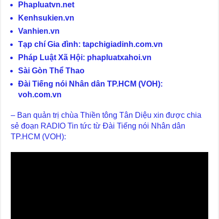
Phapluatvn.net
Kenhsukien.vn
Vanhien.vn
Tạp chí Gia đình: tapchigiadinh.com.vn
Pháp Luật Xã Hội: phapluatxahoi.vn
Sài Gòn Thể Thao
Đài Tiếng nói Nhân dân TP.HCM (VOH):
voh.com.vn
– Ban quản trị chùa Thiền tông Tân Diệu xin được chia
sẻ đoạn RADIO Tin tức từ Đài Tiếng nói Nhân dân
TP.HCM (VOH):