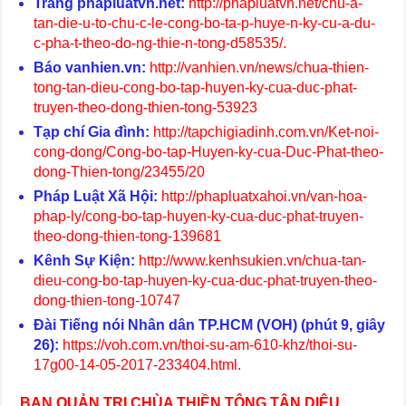
Trang phapluatvn.net:
http://phapluatvn.net/chu-a-
tan-die-u-to-chu-c-le-cong-bo-ta-p-huye-n-ky-cu-a-du-
c-pha-t-theo-do-ng-thie-n-tong-d58535/
.
Báo vanhien.vn:
http://vanhien.vn/news/chua-thien-
tong-tan-dieu-cong-bo-tap-huyen-ky-cua-duc-phat-
truyen-theo-dong-thien-tong-53923
Tạp chí Gia đình:
http://tapchigiadinh.com.vn/Ket-noi-
cong-dong/Cong-bo-tap-Huyen-ky-cua-Duc-Phat-theo-
dong-Thien-tong/23455/20
Pháp Luật Xã Hội:
http://phapluatxahoi.vn/van-hoa-
phap-ly/cong-bo-tap-huyen-ky-cua-duc-phat-truyen-
theo-dong-thien-tong-139681
Kênh Sự Kiện:
http://www.kenhsukien.vn/chua-tan-
dieu-cong-bo-tap-huyen-ky-cua-duc-phat-truyen-theo-
dong-thien-tong-10747
Đài Tiếng nói Nhân dân TP.HCM (VOH) (phút 9, giây
26):
https://voh.com.vn/thoi-su-am-610-khz/thoi-su-
17g00-14-05-2017-233404.html
.
BAN QUẢN TRỊ CHÙA THIỀN TÔNG TÂN DIỆU.