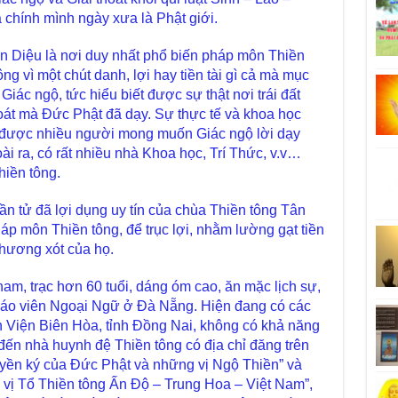
 chính mình ngày xưa là Phật giới.
 Diệu là nơi duy nhất phổ biến pháp môn Thiền
g vì một chút danh, lợi hay tiền tài gì cả mà mục
iác ngộ, tức hiểu biết được sự thật nơi trái đất
oát mà Đức Phật đã dạy. Sự thực tế và khoa học
 được nhiều người mong muốn Giác ngộ lời dạy
ài ra, có rất nhiều nhà Khoa học, Trí Thức, v.v…
hiền tông.
 tử đã lợi dụng uy tín của chùa Thiền tông Tân
p môn Thiền tông, để trục lợi, nhằm lường gạt tiền
thương xót của họ.
m, trạc hơn 60 tuổi, dáng óm cao, ăn mặc lịch sự,
iáo viên Ngoại Ngữ ở Đà Nẵng. Hiện đang có các
 Viện Biên Hòa, tỉnh Đồng Nai, không có khả năng
đến nhà huynh đệ Thiền tông có địa chỉ đăng trên
yền ký của Đức Phật và những vị Ngộ Thiền” và
vị Tổ Thiền tông Ấn Độ – Trung Hoa – Việt Nam”,