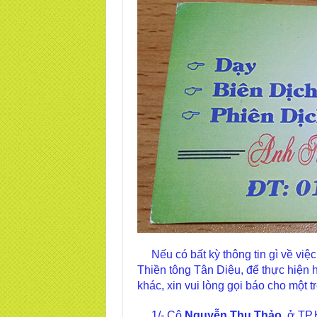
Nếu có bất kỳ thông tin gì về việc
Thiền tông Tân Diệu, để thực hiện 
khác, xin vui lòng gọi báo cho một 
1/- Cô
Nguyễn Thu Thảo,
ở TP.