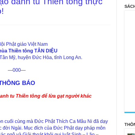
o danh tu Thiền tông thực
SÁCH
!
ội Phật giáo Việt Nam
hùa Thiền tông TÂN DIỆU
Tân Mỹ, huyện Đức Hòa, tỉnh Long An.
—000—
THÔNG BÁO
anh tu Thiền tông để lừa gạt người khác
<
 cuối cùng mà Đức Phật Thích Ca Mâu Ni đã dạy
THÔ
c đời Ngài. Mục đích của Đức Phật dạy pháp môn
ác ngộ và Giải thoát khỏi qui luật Sinh – Lão –