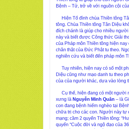
Bệnh – Tử, trở về với nguồn cội của
Hiện Tổ đình chùa Thiền tông Tân
tông. Chùa Thiền tông Tân Diệu khôn
đích chánh là giúp cho nhiều người G
này và biết được Công thức Giải th
của Pháp môn Thiền tông hiện nay
chân thật của Đức Phật tu theo. Ngo
nghiên cứu và biết đến pháp môn T
Tuy nhiên, hiện nay có số một phần
Diệu cũng như mạo danh tu theo phá
của của người khác, dựa vào lòng 
Cụ thể, hiện đang có một người na
xưng là
Nguyễn Minh Quân
– là G
con đang bệnh hiểm nghèo tại Bệnh
chữa trị cho các con. Người này tự 
mạng; cầm 2 quyển Thiền tông: “Hu
quyển “Cuộc đời và ngộ đạo của 36 