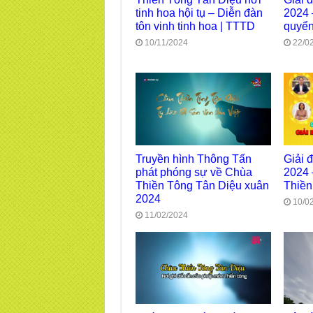
tinh hoa hội tụ – Diễn đàn
2024 
tôn vinh tinh hoa | TTTD
quyển
10/11/2024
22/0
Truyền hình Thông Tấn
Giải 
phát phóng sự về Chùa
2024 
Thiền Tông Tân Diệu xuân
Thiền
2024
10/0
11/02/2024