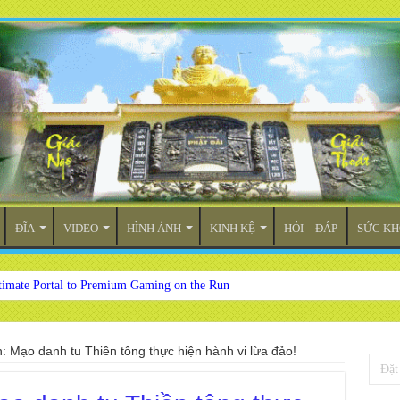
ĐĨA
VIDEO
HÌNH ẢNH
KINH KỆ
HỎI – ĐÁP
SỨC KH
timate Portal to Premium Gaming on the Run
 Mạo danh tu Thiền tông thực hiện hành vi lừa đảo!