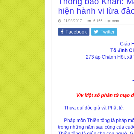
Thông báo Khẩn: Mạ
hiện hành vi lừa đảo
21/08/2017
6,155 Lượt xem
Facebook
Twitter
Giáo H
Tổ đình C
273 ấp Chánh Hội, xã 
V/v Một số phần tử mạo d
Thưa quí độc giả và Phật tử,
Pháp môn Thiền tông là pháp môn
trong những năm sau cùng của cuộ
Thiền tông là giúp cho con người Gi