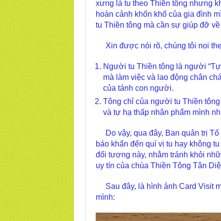
xưng là tu theo Thiền tông nhưng 
hoàn cảnh khốn khổ của gia đình 
tu Thiền tông mà cần sự giúp đỡ v
Xin được nói rõ, chúng tôi noi t
Người tu Thiền tông là người “Tự
mà làm việc và lao động chân ch
của tánh con người.
Tông chỉ của người tu Thiền tông 
và tự hạ thấp nhân phẩm mình như
Do vậy, qua đây, Ban quản trị Tổ đ
báo khẩn đến quí vị tu hay không t
đối tượng này, nhằm tránh khỏi nhữ
uy tín của chùa Thiền Tông Tân Di
Sau đây, là hình ảnh Card Visit m
mình: