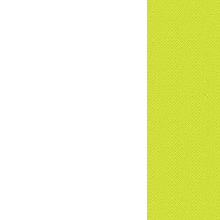
ơng trình Nhân đạo cấp Quốc gia - HTV
c tiếp
i đáp P15: Tổ chức loài Cô hồn? Giáo lý
 Phật khi nào xuất bản? | TTTD
 truyền hình đưa tin Chùa Thiền Tông
 Diệu cùng Hội Chữ Thập Đỏ trao quà |
TD
t tử Thiền Tông Tân Diệu trao 115 triệu
trợ gia đình khó khăn tại Nghệ An
i đáp Thiền Tông P14: Nguồn gốc của
Dương lịch. Tầng Bình lưu lớn đến đâu?
a Thiền Tông Tân Diệu - Tự hào Di sản
t Nam - VTV8 đưa tin Thời sự | TTTD
h Hoa Đất Việt - Chùa Thiền Tông Tân
u - Diễn đàn Gala Xuân 2025
5 đưa tin chùa Thiền Tông Tân Diệu
m dự Lễ hội Văn hóa 54 dân tộc | TTTD
a Thiền Tông Tân Diệu góp phần giữ
 văn hóa, tín ngưỡng - VTV4 đưa tin |
TD