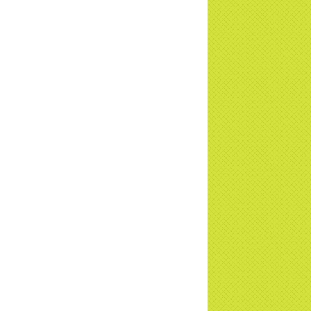
u - Truyền hình VTVCab thực hiện |
TD
a Thiền Tông Tân Diệu được Đài VTV9
 phóng sự vinh danh | TTTD
a Thiền Tông Tân Diệu được tuyên
ng - Đài VTV1 đưa tin | TTTD
ng sự Hà Tĩnh về chùa Thiền Tông Tân
u phối hợp cùng Hội Chữ Thập Đỏ TP.
Nội | TTTD
 ngờ 10 năm sau quay lại chùa Thiền
g Tân Diệu và cái kết không ngờ ... |
TD
 HTV7 đưa tin chùa Thiền Tông Tân Diệu
ành trình lan tỏa yêu thương | TTTD
 sự của Thiền gia Thị Hoa (ĐN) nhân
 kỷ niệm 8 năm Công bố Huyền ký |
TD
niệm 8 năm Công bố Huyền Ký - Đoàn
hệ An
a Thiền Tông Tân Diệu tham gia