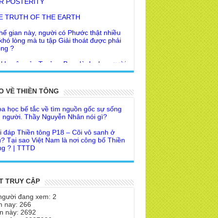
E TRUTH OF THE EARTH
hế gian này, người có Phước thật nhiều
 khó lòng mà tu tập Giải thoát được phải
ng ?
 khuyên của Trưởng Ban dành cho người
Giác Ngộ & Giải thoát
i đáp Thiền tông P19 - Ma Vương là ai?
ời nhận ra Phật Tánh được diễn tả trạng
 để đức cho con?
i ra làm sao?
O VỀ THIỀN TÔNG
a học bế tắc về tìm nguồn gốc sự sống
 Phật dạy về cách tạo Công Đức và
 người. Thầy Nguyễn Nhân nói gì?
ước Đức
i đáp Thiền tông P18 – Cõi vô sanh ở
 Lai dạy về Lời kỉnh nguyện trước khi ăn
? Tại sao Việt Nam là nơi công bố Thiền
m
g ? | TTTD
 lập văn tự, Giáo ngoại biệt truyền
a Thiền Tông Tân Diệu góp phần giúp
Nhân dân Cuba | TTTD
 Lai Thanh Tịnh Thiền, Thiền Tông và
Sư thiền là sao?
a Thiền Tông Tân Diệu được Đài truyền
h Việt Nam VTV9 phỏng vấn trực tiếp
 Diệu Pháp Môn
T TRUY CẬP
a Thiền Tông Tân Diệu - Phóng sự
theo Thiền tông phải bỏ hết sao?
người đang xem: 2
eo duyên giữa mùa lũ" | TTTD
 nay: 266
 chỉ Thiền tông, Bí mật Thiền tông là
n này: 2692
a Thiền Tông Tân Diệu được Báo Đài