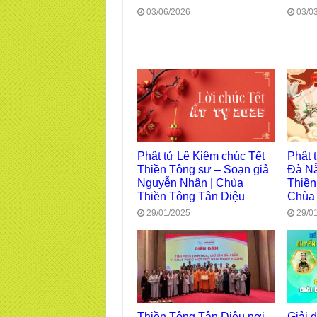
03/06/2026
03/0
Phật tử Lê Kiệm chúc Tết
Phật 
Thiền Tông sư – Soạn giả
Đà Nẵ
Nguyễn Nhân | Chùa
Thiền
Thiền Tông Tân Diệu
Chùa
29/01/2025
29/0
Thiền Tông Tân Diệu nơi
Giải 