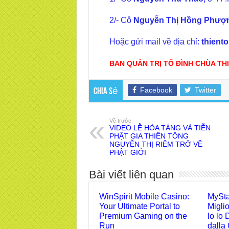
2/- Cô
Nguyễn Thị Hồng Phượ
Hoặc gửi mail về địa chỉ:
thient
BAN QUẢN TRỊ TỔ ĐÌNH CHÙA THI
Facebook
Twitter
Chia sẻ
Về trước
VIDEO LỄ HỎA TÁNG VÀ TIỄN
PHẬT GIA THIỀN TÔNG
NGUYỄN THỊ RIÊM TRỞ VỀ
PHẬT GIỚI
Bài viết liên quan
WinSpirit Mobile Casino:
MySta
Your Ultimate Portal to
Migli
Premium Gaming on the
lo lo 
Run
dalla 