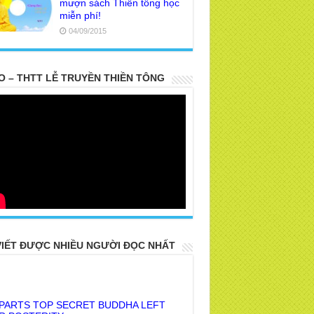
mượn sách Thiền tông học
miễn phí!
04/09/2015
O – THTT LỄ TRUYỀN THIỀN TÔNG
VIẾT ĐƯỢC NHIỀU NGƯỜI ĐỌC NHẤT
 PARTS TOP SECRET BUDDHA LEFT
R POSTERITY