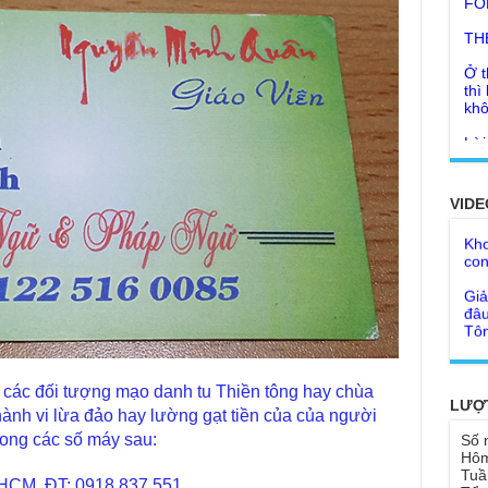
TH
Ở t
thì
khô
Lời
tu 
Giả
Ngư
Cha
thá
VIDE
Kho
Đức
con
Ph
Giả
Như
đâu
cơ
Tôn
Bất
Chù
đỡ 
Như
Tổ 
Chù
 các đối tượng mạo danh tu Thiền tông hay chùa
hìn
Lục
LƯỢ
hành vi lừa đảo hay lường gạt tiền của của người
Chù
Tu 
trong các số máy sau:
Số 
"Gi
Hôm
Yếu
Tuầ
Chù
HCM. ĐT: 0918.837.551.