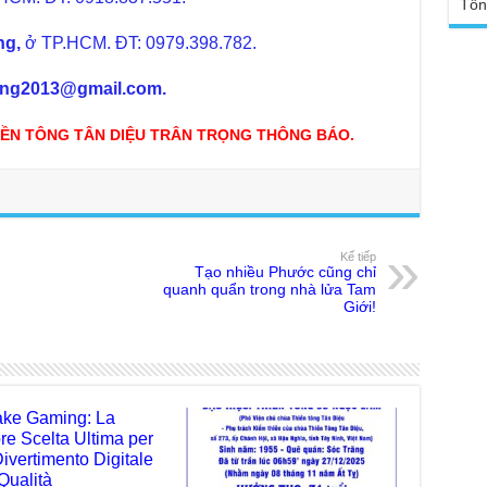
sa
Tổn
Ngh
TT
Đức
ng,
ở TP.HCM. ĐT: 0979.398.782.
tro
Báo
chù
Tại
ong2013@gmail.com.
Phậ
Chù
ỀN TÔNG TÂN DIỆU TRÂN TRỌNG THÔNG BÁO.
100
Tin
Giả
tho
Chù
vì 
huy
Kế tiếp
Tạo nhiều Phước cũng chỉ
quanh quẩn trong nhà lửa Tam
Chù
Giới!
thự
Chù
ứng
Phá
Chù
ke Gaming: La
Thầ
ore Scelta Ultima per
súc
Divertimento Digitale
Qualità
Phó