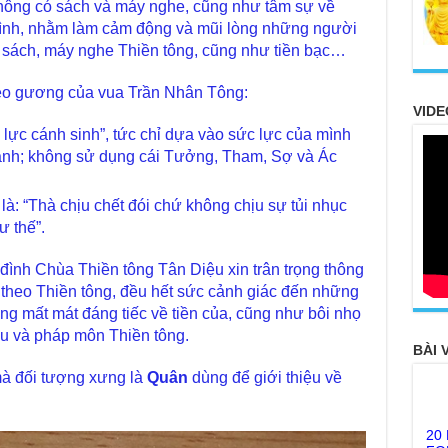
không có sách và máy nghe, cũng như tâm sự về
mình, nhằm làm cảm động và mũi lòng những người
ề sách, máy nghe Thiền tông, cũng như tiền bạc…
heo gương của vua Trần Nhân Tông:
VIDE
 lực cánh sinh”, tức chỉ dựa vào sức lực của mình
ánh; không sử dụng cái Tưởng, Tham, Sợ và Ác
là: “Thà chịu chết đói chứ không chịu sự tủi nhục
 thế”.
ình Chùa Thiền tông Tân Diệu xin trân trọng thông
u theo Thiền tông, đều hết sức cảnh giác đến những
ng mất mát đáng tiếc về tiền của, cũng như bôi nhọ
ệu và pháp môn Thiền tông.
BÀI 
à đối tượng xưng là
Quân
dùng để giới thiệu về
20
FO