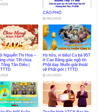
Diệ
3/2026
TT
CÁO PHÓ
Chù
28/12/2025
làm
Chù
dươ
Phó
Diệ
Hà 
tử Nguyễn Thị Hoa –
Hy hữu, vi diệu! Cụ bà 95T
Bất
Tôn
ng chúc Tết chùa
ở Cao Bằng giác ngộ lời
TT
 Tông Tân Diệu |
Phật dạy. Muốn giải thoát
 TTTD
về Phật giới | TTTD
Đài
- H
1/2025
14/11/2024
Tâm
dịp
TT
Kỷ 
Ng
Chù
đáp đặc biệt Xuân
Truyền hình VTC6 đưa tin