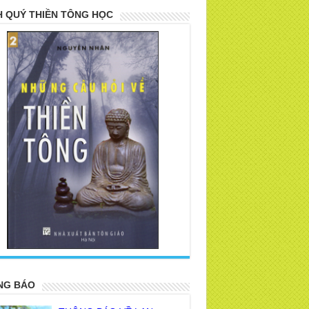
 QUÝ THIỀN TÔNG HỌC
>
NG BÁO