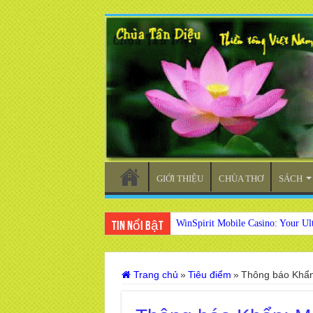
GIỚI THIỆU
CHÙA THƠ
SÁCH
WinSpirit Mobile Casino: Your Ul
Tin nổi bật
Trang chủ
»
Tiêu điểm
»
Thông báo Khẩn: