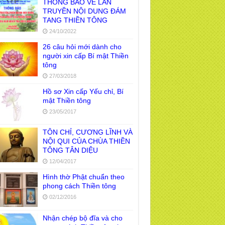
THÔNG BÁO VỀ LAN
TRUYỀN NỘI DUNG ĐÁM
TANG THIỀN TÔNG
24/10/2022
26 câu hỏi mới dành cho
người xin cấp Bí mật Thiền
tông
27/03/2018
Hồ sơ Xin cấp Yếu chỉ, Bí
mật Thiền tông
23/05/2017
TÔN CHỈ, CƯƠNG LĨNH VÀ
NỘI QUI CỦA CHÙA THIỀN
TÔNG TÂN DIỆU
12/04/2017
Hình thờ Phật chuẩn theo
phong cách Thiền tông
02/12/2016
Nhận chép bộ đĩa và cho