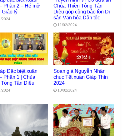
chư
– Phần 2 – Hé mở
Chùa Thiền Tông Tân
trự
 Giáo lý
Diệu góp công bảo tồn Di
sản Văn hóa Dân tộc
Giả
2/2024
Đạo
11/02/2024
Đài
Tân
TT
Phậ
hỗ 
Giả
đáp Đặc biệt xuân
Soạn giả Nguyễn Nhân
Âm-
– Phần 1 | Chùa
chúc Tết xuân Giáp Thìn
 Tông Tân Diệu
2024
Chù
Việ
2/2024
10/02/2024
Tin
Diệ
VTV
tha
Chù
gìn
TT