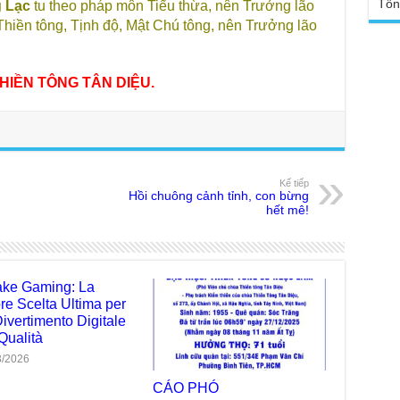
sa
Tổn
 Lạc
tu theo pháp môn Tiểu thừa, nên Trưởng lão
Ngh
iền tông, Tịnh độ, Mật Chú tông, nên Trưởng lão
TT
Đức
tro
Báo
chù
Tại
HIỀN TÔNG TÂN DIỆU.
Phậ
Chù
100
Tin
Giả
tho
Chù
Kế tiếp
Hồi chuông cảnh tỉnh, con bừng
vì 
hết mê!
huy
Chù
thự
Chù
ke Gaming: La
ứng
ore Scelta Ultima per
Phá
Divertimento Digitale
Qualità
Chù
Thầ
3/2026
súc
CÁO PHÓ
Phó