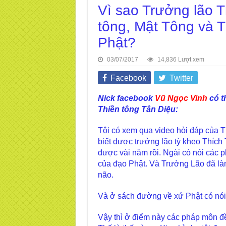
Vì sao Trưởng lão T
tông, Mật Tông và 
Phật?
03/07/2017
14,836 Lượt xem
Facebook
Twitter
Nick facebook
Vũ Ngọc Vinh
có t
Thiền tông Tân Diệu:
Tôi có xem qua video hỏi đáp của T
biết được trưởng lão tỳ kheo Thích 
được vài năm rồi. Ngài có nói các
của đạo Phật. Và Trưởng Lão đã làm
não.
Và ở sách đường về xứ Phật có no
Vậy thì ở điểm này các pháp môn