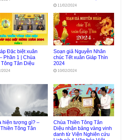
chư
11/02/2024
trự
Giả
Đạo
Đài
Tân
TT
đáp Đặc biệt xuân
Soạn giả Nguyễn Nhân
Phậ
– Phần 1 | Chùa
chúc Tết xuân Giáp Thìn
hỗ 
 Tông Tân Diệu
2024
Giả
2/2024
10/02/2024
Âm-
Chù
Việ
Tin
Diệ
VTV
tha
à hiện tượng gì? –
Chùa Thiền Tông Tân
Thiền Tông Tân
Diệu nhận bảng vàng vinh
Chù
danh từ Viện Nghiên cứu
gìn
TT
Lịch sử & Văn hóa Việt