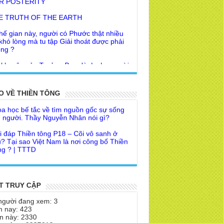
E TRUTH OF THE EARTH
hế gian này, người có Phước thật nhiều
 khó lòng mà tu tập Giải thoát được phải
ng ?
 khuyên của Trưởng Ban dành cho người
Giác Ngộ & Giải thoát
i đáp Thiền tông P19 - Ma Vương là ai?
ời nhận ra Phật Tánh được diễn tả trạng
 để đức cho con?
i ra làm sao?
O VỀ THIỀN TÔNG
a học bế tắc về tìm nguồn gốc sự sống
 Phật dạy về cách tạo Công Đức và
 người. Thầy Nguyễn Nhân nói gì?
ước Đức
i đáp Thiền tông P18 – Cõi vô sanh ở
 Lai dạy về Lời kỉnh nguyện trước khi ăn
? Tại sao Việt Nam là nơi công bố Thiền
m
g ? | TTTD
 lập văn tự, Giáo ngoại biệt truyền
a Thiền Tông Tân Diệu góp phần giúp
Nhân dân Cuba | TTTD
 Lai Thanh Tịnh Thiền, Thiền Tông và
Sư thiền là sao?
a Thiền Tông Tân Diệu được Đài truyền
h Việt Nam VTV9 phỏng vấn trực tiếp
 Diệu Pháp Môn
T TRUY CẬP
a Thiền Tông Tân Diệu - Phóng sự
theo Thiền tông phải bỏ hết sao?
người đang xem: 3
eo duyên giữa mùa lũ" | TTTD
 nay: 423
 chỉ Thiền tông, Bí mật Thiền tông là
n này: 2330
a Thiền Tông Tân Diệu được Báo Đài