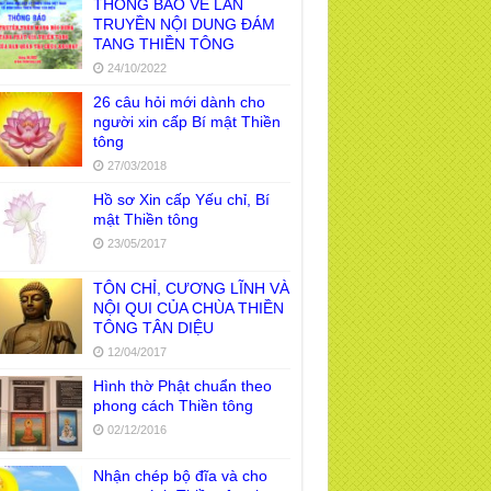
THÔNG BÁO VỀ LAN
TRUYỀN NỘI DUNG ĐÁM
TANG THIỀN TÔNG
24/10/2022
26 câu hỏi mới dành cho
người xin cấp Bí mật Thiền
tông
27/03/2018
Hồ sơ Xin cấp Yếu chỉ, Bí
mật Thiền tông
23/05/2017
TÔN CHỈ, CƯƠNG LĨNH VÀ
NỘI QUI CỦA CHÙA THIỀN
TÔNG TÂN DIỆU
12/04/2017
Hình thờ Phật chuẩn theo
phong cách Thiền tông
02/12/2016
Nhận chép bộ đĩa và cho