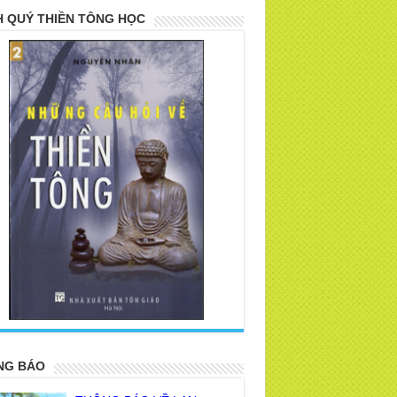
 QUÝ THIỀN TÔNG HỌC
>
NG BÁO