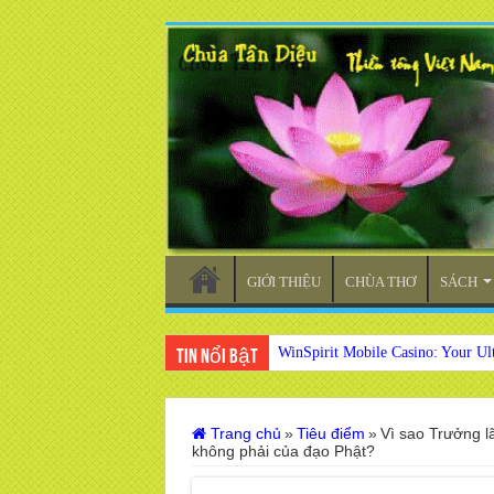
GIỚI THIỆU
CHÙA THƠ
SÁCH
WinSpirit Mobile Casino: Your Ul
Tin nổi bật
Trang chủ
»
Tiêu điểm
»
Vì sao Trưởng l
không phải của đạo Phật?