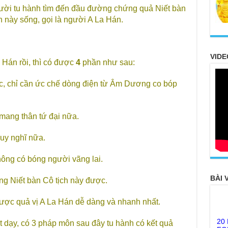
gười tu hành tìm đến đầu đường chứng quả Niết bàn
n này sống, gọi là người A La Hán.
VIDE
 Hán rồi, thì có được
4
phần như sau:
c, chỉ cần ức chế dòng điện từ Âm Dương co bóp
 mang thân tứ đại nữa.
uy nghĩ nữa.
không có bóng người vãng lai.
BÀI 
ng Niết bàn Cô tịch này được.
ợc quả vị A La Hán dễ dàng và nhanh nhất.
20
FO
 dạy, có 3 pháp môn sau đây tu hành có kết quả