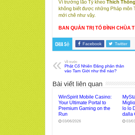
Vì trưởng lão Tỳ kheo
Thích Thông
không biết được những Pháp môn Th
mới chê như vậy.
BAN QUẢN TRỊ TỔ ĐÌNH CHÙA T
Facebook
Twitter
Chia sẻ
Về trước
Phật Cổ Nhiên Đăng phân thân
vào Tam Giới như thế nào?
Bài viết liên quan
WinSpirit Mobile Casino:
MySta
Your Ultimate Portal to
Migli
Premium Gaming on the
lo lo 
Run
dalla 
03/06/2026
03/0