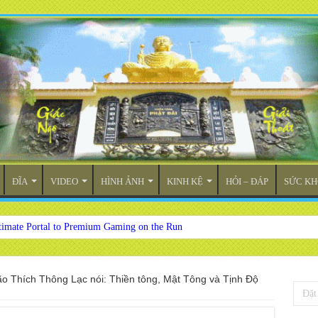
ĐĨA
VIDEO
HÌNH ẢNH
KINH KỆ
HỎI – ĐÁP
SỨC KH
timate Portal to Premium Gaming on the Run
ão Thích Thông Lạc nói: Thiền tông, Mật Tông và Tịnh Độ