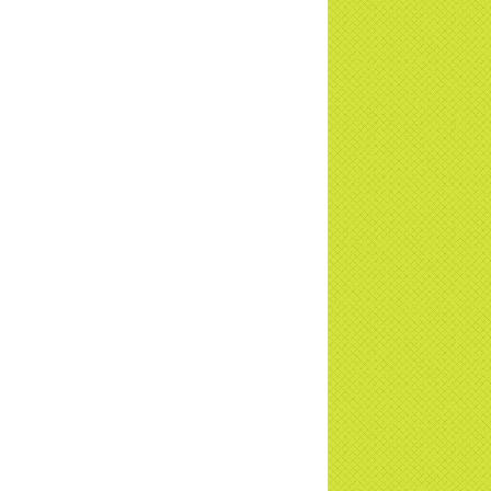
u - Truyền hình VTVCab thực hiện |
TD
a Thiền Tông Tân Diệu được Đài VTV9
 phóng sự vinh danh | TTTD
a Thiền Tông Tân Diệu được tuyên
ng - Đài VTV1 đưa tin | TTTD
ng sự Hà Tĩnh về chùa Thiền Tông Tân
u phối hợp cùng Hội Chữ Thập Đỏ TP.
Nội | TTTD
 ngờ 10 năm sau quay lại chùa Thiền
g Tân Diệu và cái kết không ngờ ... |
TD
 HTV7 đưa tin chùa Thiền Tông Tân Diệu
ành trình lan tỏa yêu thương | TTTD
 sự của Thiền gia Thị Hoa (ĐN) nhân
 kỷ niệm 8 năm Công bố Huyền ký |
TD
niệm 8 năm Công bố Huyền Ký - Đoàn
hệ An
a Thiền Tông Tân Diệu tham gia