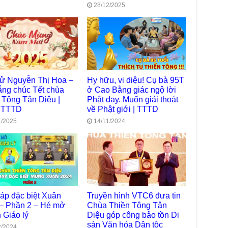
28/12/2025
Diệ
TT
Chù
làm
Chù
dươ
tử Nguyễn Thị Hoa –
Hy hữu, vi diệu! Cụ bà 95T
Phó
Diệ
ng chúc Tết chùa
ở Cao Bằng giác ngộ lời
Hà 
 Tông Tân Diệu |
Phật dạy. Muốn giải thoát
 TTTD
về Phật giới | TTTD
Bất
Tôn
1/2025
14/11/2024
TT
Đài
- H
Tâm
dịp
TT
đáp đặc biệt Xuân
Truyền hình VTC6 đưa tin
Kỷ 
– Phần 2 – Hé mở
Chùa Thiền Tông Tân
Ng
 Giáo lý
Diệu góp công bảo tồn Di
sản Văn hóa Dân tộc
Chù
2/2024