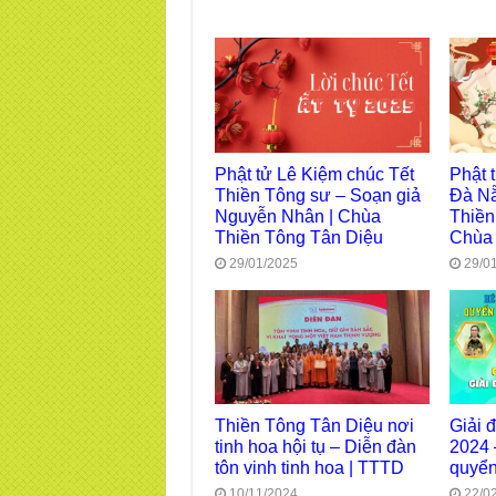
Phật tử Lê Kiệm chúc Tết
Phật 
Thiền Tông sư – Soạn giả
Đà Nẵ
Nguyễn Nhân | Chùa
Thiền
Thiền Tông Tân Diệu
Chùa
29/01/2025
29/0
Thiền Tông Tân Diệu nơi
Giải 
tinh hoa hội tụ – Diễn đàn
2024 
tôn vinh tinh hoa | TTTD
quyển
10/11/2024
22/0