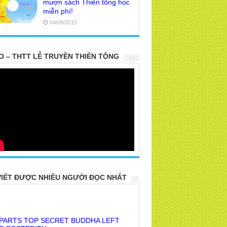
mượn sách Thiền tông học
miễn phí!
04/09/2015
O – THTT LỄ TRUYỀN THIỀN TÔNG
VIẾT ĐƯỢC NHIỀU NGƯỜI ĐỌC NHẤT
 PARTS TOP SECRET BUDDHA LEFT
R POSTERITY