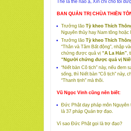
Thế là thế nào ạ, Xin chỉ cho tôi đ
BAN QUẢN TRỊ CHÙA THIỀN TÔ
Trưởng lão
Tỳ kheo Thích Thôn
Nguyên thủy hay Nam tông hoặc 
Trưởng lão
Tỳ kheo Thích Thôn
“Thân và Tâm Bất động”, nhập vào
chứng được quả vị
“A La Hán”
, 
“Người chứng được quả vị Niết
“Niết bàn Cô tịch” này, nếu đem 
sống, thì Niết bàn “Cô tịch” này, 
“Thanh tịnh” mà thôi.
Vũ Ngọc Vinh cũng nên biết:
Đức Phật dạy pháp môn Nguyên th
là 37 pháp Quán trợ đạo.
Vì sao Đức Phật gọi là trợ đạo?