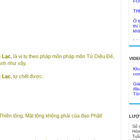
TH
Ở t
thì
khô
Lời
tu 
Giả
Ngư
Cha
thá
 Lạc,
là vị tu theo pháp môn pháp môn Tứ Diệu Đế,
VIDE
Kho
Đức
nh như vậy.
con
Ph
Giả
Như
 Lạc,
tự chết được.
đâu
cơ
Tôn
Bất
Chù
đỡ 
Như
Tổ 
Chù
hìn
 Thiền tông, Mật tông không phải của đạo Phật!
Lục
LƯỢ
Chù
Tu 
Số 
"Gi
Hôm
Yếu
Tuầ
Chù