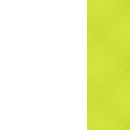
ơng trình Nhân đạo cấp Quốc gia - HTV
c tiếp
i đáp P15: Tổ chức loài Cô hồn? Giáo lý
 Phật khi nào xuất bản? | TTTD
 truyền hình đưa tin Chùa Thiền Tông
 Diệu cùng Hội Chữ Thập Đỏ trao quà |
TD
t tử Thiền Tông Tân Diệu trao 115 triệu
trợ gia đình khó khăn tại Nghệ An
i đáp Thiền Tông P14: Nguồn gốc của
Dương lịch. Tầng Bình lưu lớn đến đâu?
a Thiền Tông Tân Diệu - Tự hào Di sản
t Nam - VTV8 đưa tin Thời sự | TTTD
h Hoa Đất Việt - Chùa Thiền Tông Tân
u - Diễn đàn Gala Xuân 2025
5 đưa tin chùa Thiền Tông Tân Diệu
m dự Lễ hội Văn hóa 54 dân tộc | TTTD
a Thiền Tông Tân Diệu góp phần giữ
 văn hóa, tín ngưỡng - VTV4 đưa tin |
TD