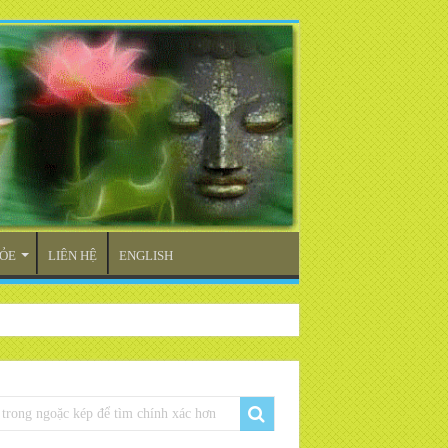
ỎE
LIÊN HỆ
ENGLISH