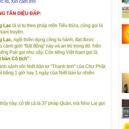
ược rõ, Xin cám ơn!
NG TÂN DIỆU ĐÁP:
g Lạc
là vị tu theo pháp môn Tiểu thừa, cũng gọi là
Nam truyền.
g Lạc,
ngồi thiền dụng công tu hành, đạt được
 cảnh giới “Bất động” này và an trú trong đó. Nên
tiếng Pali gọi như vậy. Còn tiếng Việt Nam gọi là
 bàn Cô tịch”
.
sanh sánh với Niết bàn tự “Thanh tịnh” của Chư Phật
chỉ bằng 1 giờ hay 1 ngày của Niết bàn tự nhiên
ủy này, có tất cả là 37 pháp Quán, mà Như Lai gọi