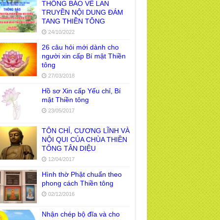
THÔNG BÁO VỀ LAN
TRUYỀN NỘI DUNG ĐÁM
TANG THIỀN TÔNG
24/10/2022
26 câu hỏi mới dành cho
người xin cấp Bí mật Thiền
tông
27/03/2018
Hồ sơ Xin cấp Yếu chỉ, Bí
mật Thiền tông
23/05/2017
TÔN CHỈ, CƯƠNG LĨNH VÀ
NỘI QUI CỦA CHÙA THIỀN
TÔNG TÂN DIỆU
12/04/2017
i đáp Thiền tông P19 - Ma Vương là ai?
Hình thờ Phật chuẩn theo
 để đức cho con?
phong cách Thiền tông
a học bế tắc về tìm nguồn gốc sự sống
02/12/2016
 người. Thầy Nguyễn Nhân nói gì?
Nhận chép bộ đĩa và cho
i đáp Thiền tông P18 – Cõi vô sanh ở