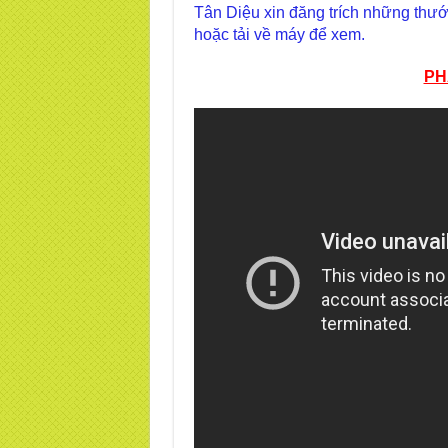
Tân Diệu xin đăng trích những thước 
hoặc tải về máy để xem.
PH