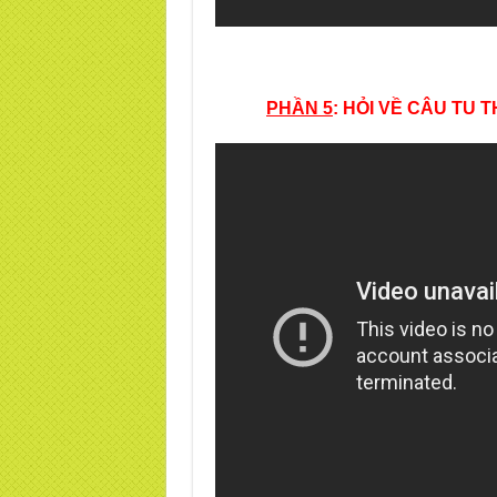
PHẦN 5
: HỎI VỀ CÂU TU