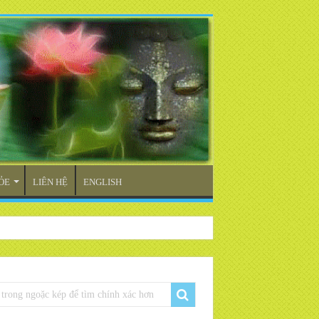
ỎE
LIÊN HỆ
ENGLISH