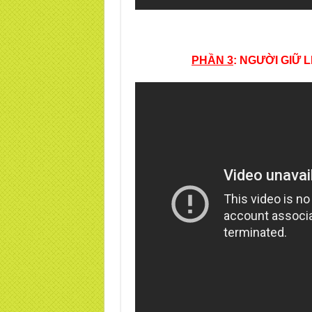
PHẦN 3
: NGƯỜI GIỮ