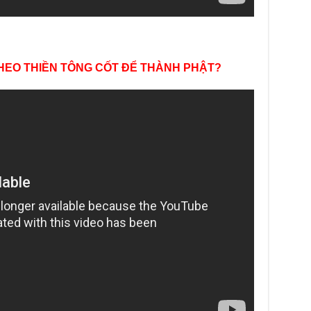
Chù
Việ
Tin
Diệ
 THEO THIỀN TÔNG CỐT ĐỂ THÀNH PHẬT?
VTV
tha
Chù
gìn
TT
Tọa
| C
Tọa
Chù
Phó
SCT
Chù
đưa
Cụ 
chu