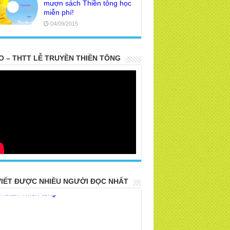
mượn sách Thiền tông học
? Tại sao Việt Nam là nơi công bố Thiền
miễn phí!
g ? | TTTD
04/09/2015
a Thiền Tông Tân Diệu góp phần giúp
Nhân dân Cuba | TTTD
a Thiền Tông Tân Diệu được Đài truyền
O – THTT LỄ TRUYỀN THIỀN TÔNG
h Việt Nam VTV9 phỏng vấn trực tiếp
a Thiền Tông Tân Diệu - Phóng sự
eo duyên giữa mùa lũ" | TTTD
a Thiền Tông Tân Diệu được Báo Đài
ệ An đưa tin giúp người dân vùng lũ |
TD
 VTV, VOV, An Ninh Thủ Đô đưa tin về
a Thiền Tông Tân Diệu
a Thiền Tông Tân Diệu tham dự kỷ niệm
 năm ngày Báo chí Việt Nam
VIẾT ĐƯỢC NHIỀU NGƯỜI ĐỌC NHẤT
i đáp Thiền tông P17 - Tu Tịnh độ có giải
át không? Con người đầu tiên? | TTTD
a Thiền Tông Tân Diệu được vinh danh
những đóng góp trong bảo tồn và phát
 di sản văn hóa phi vật thể