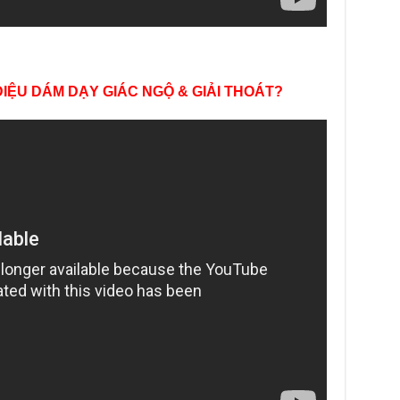
Giả
ngư
Phậ
Giả
DIỆU DÁM DẠY GIÁC NGỘ & GIẢI THOÁT?
về 
Thầ
Giả
Di 
Chù
dươ
tin
Giả
Ngồ
Giả
lập
Giả
là 
Giả
trờ