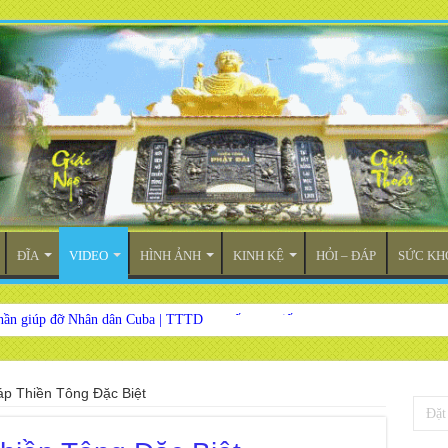
ĐĨA
VIDEO
HÌNH ẢNH
KINH KỆ
HỎI – ĐÁP
SỨC KH
hần giúp đỡ Nhân dân Cuba | TTTD
ài truyền hình Việt Nam VTV9 phỏng vấn trực tiếp
áp Thiền Tông Đặc Biệt