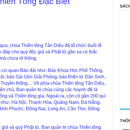
hiền Tông Đặc Biệt
SÁCH
ua, chùa Thiền tông Tân Diệu đã tổ chức buổi lễ
ải đáp cho quý độc giả và Phật tử gần xa có thắc
 mà chưa rõ thông.
ện cơ quan Báo đài như: Báo Khoa Học Phổ Thông,
ội, báo Sài Gòn Giải Phóng, báo Điện tử Dân Sinh,
ty Truyền thông… Về phía chùa Thiền tông Tân Diệu,
ện chủ, Ban quản trị chùa cùng các huynh đệ là
tông và Thiền tông gia. Ngoài ra, còn có gần 200 quí
<
c như: Hà Nội, Thanh Hóa, Quảng Nam, Đà Nẵng,
Bình Phước, Đồng Nai, Long An, Cần Thơ, Đồng
THÔ
 giả và quý Phật tử, Ban quản trị chùa Thiền tông