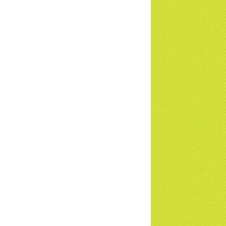
i đáp Thiền tông Đặc Biệt - P13 - Con
ời tu thành Phật được không? Xá lợi
t thật - giả | TTTD
i đáp Thiền tông Đặc Biệt - P12 - Sự thật
Đại Hồng Thủy? Trời đánh Thánh đâm
n Vặn họng? | TTTD
i đáp Thiền tông Đặc Biệt - P11 - Núi Tu
ở đâu? | TTTD
a Thiền Tông Tân Diệu được biểu
ng vì Cộng đồng - Đài Truyền hình đưa
i đáp Đặc biệt 2024 – P10 –
i thiền bị cô hồn nhập? - Trước khi tắt thở ngáp 3 cái?
i đáp Đặc biệt 2024 – P9 – Ai đủ tư cách
 đạo ở Trái đất? Giác ngộ là giác cái gì?
i đáp Đặc biệt 2024 - P8 - Đấng tạo hóa
ai? Tại sao trái đất tự quay được?
i đáp Đặc biệt 2024 - P7 - Ai tạo ra mặt
i? Nguồn gốc con người từ đâu?