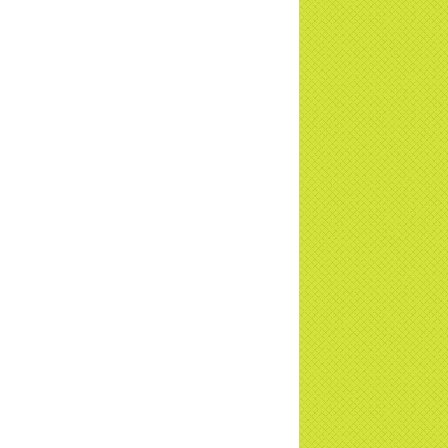
a Thiền Tông Tân Diệu - Tự hào Di sản
t Nam - VTV8 đưa tin Thời sự | TTTD
h Hoa Đất Việt - Chùa Thiền Tông Tân
u - Diễn đàn Gala Xuân 2025
5 đưa tin chùa Thiền Tông Tân Diệu
m dự Lễ hội Văn hóa 54 dân tộc | TTTD
a Thiền Tông Tân Diệu góp phần giữ
 văn hóa, tín ngưỡng - VTV4 đưa tin |
TD
 đàm cùng Giáo sư: Pháp môn Giải thoát
hùa Thiền Tông Tân Diệu - TTTD
 đàm cùng Giáo sư: MÊ TÍN DỊ ĐOAN |
a Thiền Tông Tân Diệu
ng sự chùa Thiền Tông Tân Diệu -
V8 - Tự hào Di sản Văn hóa
a Thiền Tông Tân Diệu - Đài Tiền Giang
 tin về Gala Chào xuân 2025 | TTTD
ông 91 tuổi nói lên sự thật về việc dựng
yện để Gạt người ta | TTTD