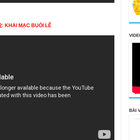
đâu
Tôn
Chù
đỡ 
2
: KHAI MẠC BUỔI LỄ
Chù
VIDE
hìn
Chù
"Gi
Chù
Ngh
TT
Báo
chù
Chù
100
BÀI 
Giả
tho
Chù
vì 
huy