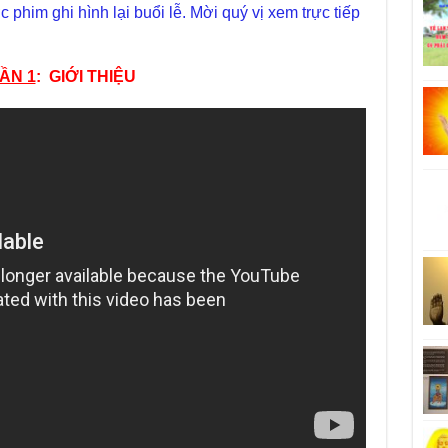
phim ghi hình lại buổi lễ. Mời quý vị xem trực tiếp
ẦN 1
:
GIỚI THIỆU
Giả
Cha
Kho
con
Giả