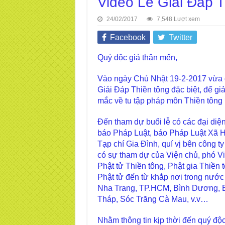
Video Lễ Giải Đáp T
24/02/2017
7,548 Lượt xem
Facebook
Twitter
Quý độc giả thân mến,
Vào ngày Chủ Nhật 19-2-2017 vừa q
Giải Đáp Thiền tông đặc biệt, để gi
mắc về tu tập pháp môn Thiền tông
Đến tham dự buổi lễ có các đại di
báo Pháp Luật, báo Pháp Luật Xã H
Tạp chí Gia Đình, quí vị bên công 
có sự tham dự của Viện chủ, phó Vi
Phật tử Thiền tông, Phật gia Thiền 
Phật tử đến từ khắp nơi trong nướ
Nha Trang, TP.HCM, Bình Dương, 
Tháp, Sóc Trăng Cà Mau, v.v…
Nhằm thông tin kịp thời đến quý độc