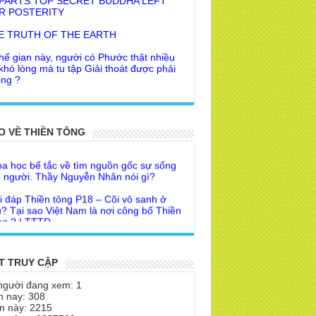
E TRUTH OF THE EARTH
hế gian này, người có Phước thật nhiều
 khó lòng mà tu tập Giải thoát được phải
ng ?
 khuyên của Trưởng Ban dành cho người
Giác Ngộ & Giải thoát
i đáp Thiền tông P19 - Ma Vương là ai?
ời nhận ra Phật Tánh được diễn tả trạng
 để đức cho con?
O VỀ THIỀN TÔNG
i ra làm sao?
a học bế tắc về tìm nguồn gốc sự sống
 Phật dạy về cách tạo Công Đức và
 người. Thầy Nguyễn Nhân nói gì?
ước Đức
i đáp Thiền tông P18 – Cõi vô sanh ở
 Lai dạy về Lời kỉnh nguyện trước khi ăn
? Tại sao Việt Nam là nơi công bố Thiền
m
g ? | TTTD
 lập văn tự, Giáo ngoại biệt truyền
a Thiền Tông Tân Diệu góp phần giúp
Nhân dân Cuba | TTTD
 Lai Thanh Tịnh Thiền, Thiền Tông và
Sư thiền là sao?
T TRUY CẬP
a Thiền Tông Tân Diệu được Đài truyền
h Việt Nam VTV9 phỏng vấn trực tiếp
 Diệu Pháp Môn
người đang xem: 1
 nay: 308
a Thiền Tông Tân Diệu - Phóng sự
theo Thiền tông phải bỏ hết sao?
n này: 2215
eo duyên giữa mùa lũ" | TTTD