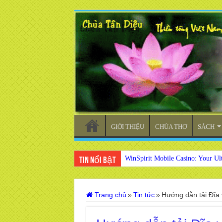
GIỚI THIỆU
CHÙA THƠ
SÁCH
WinSpirit Mobile Casino: Your Ul
Tin nổi bật
Trang chủ
»
Tin tức
»
Hướng dẫn tải Đĩa 