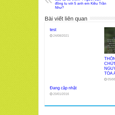
đồng tu với 5 anh em Kiều Trần
Như?
Bài viết liên quan
test
24/08/2021
THÔN
CHỨN
NGUY
TÒA 
05/0
Đang cập nhật
20/01/2016