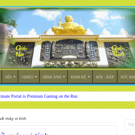
ĐĨA
VIDEO
HÌNH ẢNH
KINH KỆ
HỎI – ĐÁP
SỨC KH
timate Portal to Premium Gaming on the Run
về máy vi tính