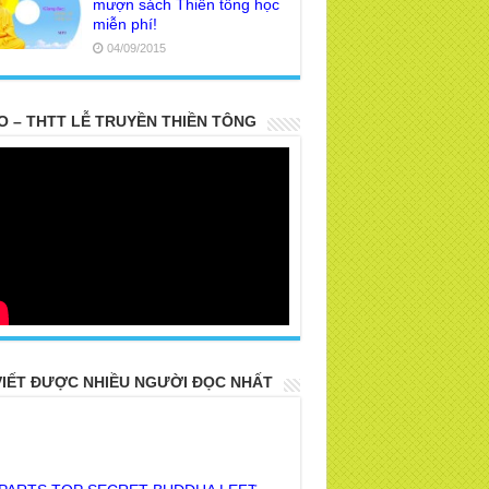
mượn sách Thiền tông học
miễn phí!
04/09/2015
O – THTT LỄ TRUYỀN THIỀN TÔNG
VIẾT ĐƯỢC NHIỀU NGƯỜI ĐỌC NHẤT
 PARTS TOP SECRET BUDDHA LEFT
R POSTERITY