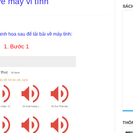
ề máy vi tính
SÁCH
inh họa sau để tải bài về máy tính:
1. Bước 1
<
THÔ