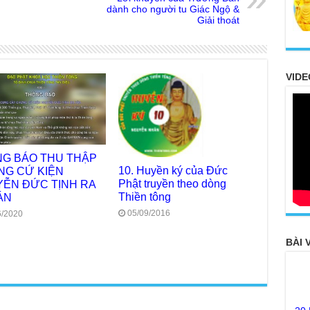
dành cho người tu Giác Ngộ &
Giải thoát
VIDE
G BÁO THU THẬP
10. Huyền ký của Đức
G CỨ KIỆN
Phật truyền theo dòng
ỄN ĐỨC TỊNH RA
Thiền tông
ÁN
05/09/2016
6/2020
BÀI 
20
FO