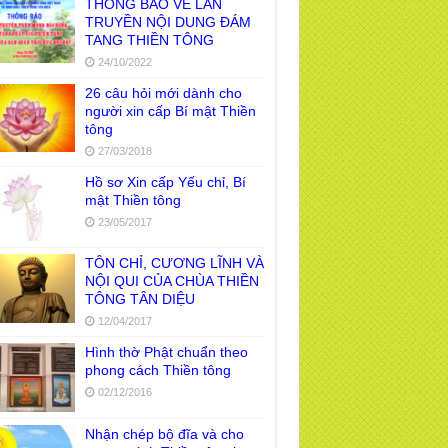
THÔNG BÁO VỀ LAN
TRUYỀN NỘI DUNG ĐÁM
TANG THIỀN TÔNG
24/10/2022
26 câu hỏi mới dành cho
người xin cấp Bí mật Thiền
tông
27/03/2018
Hồ sơ Xin cấp Yếu chỉ, Bí
mật Thiền tông
23/05/2017
TÔN CHỈ, CƯƠNG LĨNH VÀ
NỘI QUI CỦA CHÙA THIỀN
TÔNG TÂN DIỆU
12/04/2017
Hình thờ Phật chuẩn theo
phong cách Thiền tông
02/12/2016
Nhận chép bộ đĩa và cho