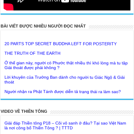
BÀI VIẾT ĐƯỢC NHIỀU NGƯỜI ĐỌC NHẤT
20 PARTS TOP SECRET BUDDHA LEFT FOR POSTERITY
THE TRUTH OF THE EARTH
Ở thế gian này, người có Phước thật nhiều thì khó lòng mà tu tập
Giải thoát được phải không ?
Lời khuyên của Trưởng Ban dành cho người tu Giác Ngộ & Giải
thoát
Người nhận ra Phật Tánh được diễn tả trạng thái ra làm sao?
Giải đáp Thiền tông P19 - Ma Vương là ai? Cha để đức cho con?
Đức Phật dạy về cách tạo Công Đức và Phước Đức
Khoa học bế tắc về tìm nguồn gốc sự sống con người. Thầy
Như Lai dạy về Lời kỉnh nguyện trước khi ăn cơm
Nguyễn Nhân nói gì?
Bất lập văn tự, Giáo ngoại biệt truyền
VIDEO VỀ THIỀN TÔNG
Giải đáp Thiền tông P18 – Cõi vô sanh ở đâu? Tại sao Việt Nam
là nơi công bố Thiền Tông ? | TTTD
Như Lai Thanh Tịnh Thiền, Thiền Tông và Tổ Sư thiền là sao?
Chùa Thiền Tông Tân Diệu góp phần giúp đỡ Nhân dân Cuba |
Lục Diệu Pháp Môn
TTTD