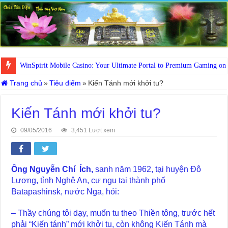
WinSpirit Mobile Casino: Your Ultimate Portal to Premium Gaming on
Trang chủ
»
Tiêu điểm
»
Kiến Tánh mới khởi tu?
Kiến Tánh mới khởi tu?
09/05/2016
3,451 Lượt xem
Ông Nguyễn Chí Ích
,
sanh năm 1962, tại huyện Đô
Lương, tỉnh Nghệ An, cư ngụ tại thành phố
Batapashinsk, nước Nga, hỏi:
– Thầy chúng tôi dạy, muốn tu theo Thiền tông, trước hết
phải “Kiến tánh” mới khởi tu, còn không Kiến Tánh mà