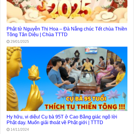
Phật tử Nguyễn Thị Hoa – Đà Nẵng chúc Tết chùa Thiền
Tông Tân Diệu | Chùa TTTD
29/01/2025
Hy hữu, vi diệu! Cụ bà 95T ở Cao Bằng giác ngộ lời
Phật dạy. Muốn giải thoát về Phật giới | TTTD
14/11/2024