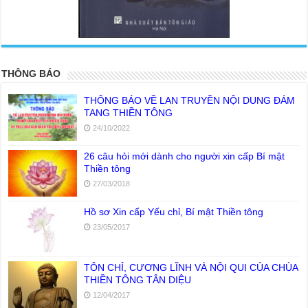
<
>
THÔNG BÁO
THÔNG BÁO VỀ LAN TRUYỀN NỘI DUNG ĐÁM
TANG THIỀN TÔNG
24/10/2022
26 câu hỏi mới dành cho người xin cấp Bí mật
Thiền tông
27/03/2018
Hồ sơ Xin cấp Yếu chỉ, Bí mật Thiền tông
23/05/2017
TÔN CHỈ, CƯƠNG LĨNH VÀ NỘI QUI CỦA CHÙA
THIỀN TÔNG TÂN DIỆU
12/04/2017