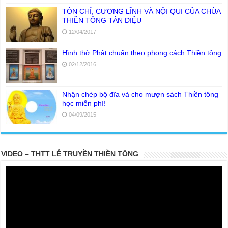
TÔN CHỈ, CƯƠNG LĨNH VÀ NỘI QUI CỦA CHÙA
THIỀN TÔNG TÂN DIỆU
12/04/2017
Hình thờ Phật chuẩn theo phong cách Thiền tông
02/12/2016
Nhận chép bộ đĩa và cho mượn sách Thiền tông
học miễn phí!
04/09/2015
VIDEO – THTT LỄ TRUYỀN THIỀN TÔNG