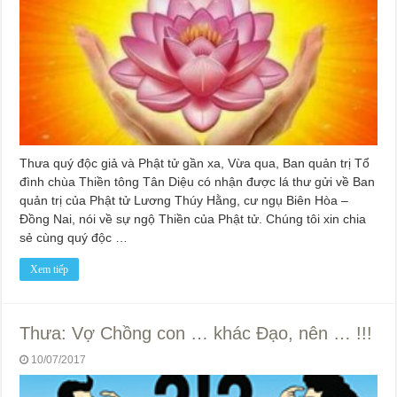
Thưa quý độc giả và Phật tử gần xa, Vừa qua, Ban quản trị Tổ
đình chùa Thiền tông Tân Diệu có nhận được lá thư gửi về Ban
quản trị của Phật tử Lương Thúy Hằng, cư ngụ Biên Hòa –
Đồng Nai, nói về sự ngộ Thiền của Phật tử. Chúng tôi xin chia
sẻ cùng quý độc …
Xem tiếp
Thưa: Vợ Chồng con … khác Đạo, nên … !!!
10/07/2017