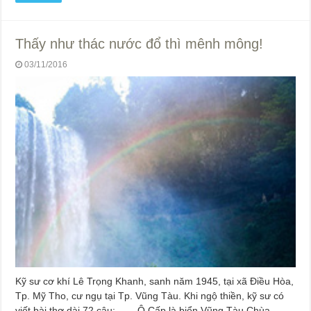
Thấy như thác nước đổ thì mênh mông!
03/11/2016
Kỹ sư cơ khí Lê Trọng Khanh, sanh năm 1945, tại xã Điều Hòa,
Tp. Mỹ Tho, cư ngụ tại Tp. Vũng Tàu. Khi ngộ thiền, kỹ sư có
viết bài thơ dài 72 câu: Ô Cấp là biển Vũng Tàu Chùa