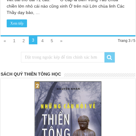
chiền lớn nhỏ cái nào cũng xinh Ở trên núi Lớn chùa linh Các
Thầy dạy bảo, …
Xem tiếp
3
«
1
2
4
5
»
Trang 3 / 5
SÁCH QUÝ THIỀN TÔNG HỌC