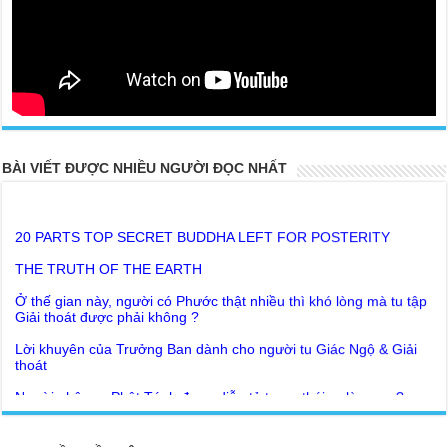
BÀI VIẾT ĐƯỢC NHIỀU NGƯỜI ĐỌC NHẤT
20 PARTS TOP SECRET BUDDHA LEFT FOR POSTERITY
THE TRUTH OF THE EARTH
Ở thế gian này, người có Phước thật nhiều thì khó lòng mà tu tập
Giải thoát được phải không ?
Lời khuyên của Trưởng Ban dành cho người tu Giác Ngộ & Giải
thoát
Người nhận ra Phật Tánh được diễn tả trạng thái ra làm sao?
Giải đáp Thiền tông P19 - Ma Vương là ai? Cha để đức cho con?
Đức Phật dạy về cách tạo Công Đức và Phước Đức
Khoa học bế tắc về tìm nguồn gốc sự sống con người. Thầy
Như Lai dạy về Lời kỉnh nguyện trước khi ăn cơm
Nguyễn Nhân nói gì?