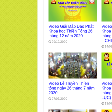
Video Giải Đáp Đạo Phật
Video
Khoa học Thiền Tông 26
Khoa 
tháng 12 năm 2020
tháng
– CH
29/12/2020
14/0
Video Lễ Truyền Thiền
Video
tông ngày 26 tháng 7 năm
Khoa 
2020
tháng
LỤC)
27/07/2020
13/0