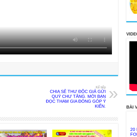
VIDE
Kế tiếp
CHIA SẺ THƯ ĐỘC GIẢ GỬI
QUÝ CHƯ TĂNG. MỜI BẠN
ĐỌC THAM GIA ĐÓNG GÓP Ý
KIẾN.
BÀI 
20
FO
TH