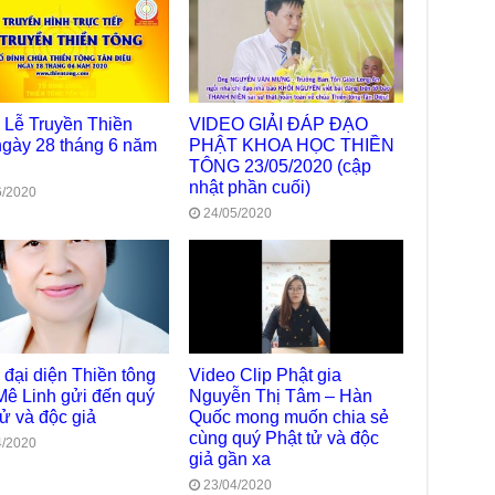
Diệ
TT
Chù
làm
Chù
 Lễ Truyền Thiền
VIDEO GIẢI ĐÁP ĐẠO
dươ
ngày 28 tháng 6 năm
PHẬT KHOA HỌC THIỀN
TÔNG 23/05/2020 (cập
Phó
Diệ
nhật phần cuối)
6/2020
Hà 
24/05/2020
Bất
Tôn
TT
Đài
- H
Tâm
 đại diện Thiền tông
Video Clip Phật gia
dịp
Mê Linh gửi đến quý
Nguyễn Thị Tâm – Hàn
TT
tử và độc giả
Quốc mong muốn chia sẻ
Kỷ 
cùng quý Phật tử và độc
4/2020
Ng
giả gần xa
Chù
23/04/2020