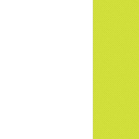
u - Truyền hình VTVCab thực hiện |
TD
a Thiền Tông Tân Diệu được Đài VTV9
 phóng sự vinh danh | TTTD
a Thiền Tông Tân Diệu được tuyên
ng - Đài VTV1 đưa tin | TTTD
ng sự Hà Tĩnh về chùa Thiền Tông Tân
u phối hợp cùng Hội Chữ Thập Đỏ TP.
Nội | TTTD
 ngờ 10 năm sau quay lại chùa Thiền
g Tân Diệu và cái kết không ngờ ... |
TD
 HTV7 đưa tin chùa Thiền Tông Tân Diệu
ành trình lan tỏa yêu thương | TTTD
 sự của Thiền gia Thị Hoa (ĐN) nhân
 kỷ niệm 8 năm Công bố Huyền ký |
TD
niệm 8 năm Công bố Huyền Ký - Đoàn
hệ An
a Thiền Tông Tân Diệu tham gia