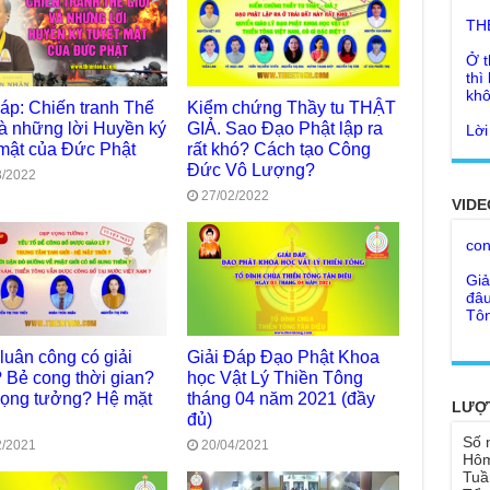
Ở t
thì
khô
Lời
đáp: Chiến tranh Thế
Kiểm chứng Thầy tu THẬT
tu 
và những lời Huyền ký
GIẢ. Sao Đạo Phật lập ra
Giả
 mật của Đức Phật
rất khó? Cách tạo Công
Ngư
Cha
Đức Vô Lượng?
thá
3/2022
27/02/2022
Kho
VIDE
Đức
con
Ph
Giả
Như
đâu
cơ
Tôn
Bất
Chù
đỡ 
Như
luân công có giải
Giải Đáp Đạo Phật Khoa
Tổ 
Chù
? Bẻ cong thời gian?
học Vật Lý Thiền Tông
hìn
ọng tưởng? Hệ mặt
tháng 04 năm 2021 (đầy
Lục
LƯỢ
đủ)
Chù
Tu 
Số 
"Gi
2/2021
20/04/2021
Hôm
Yếu
Tuầ
Chù
sa