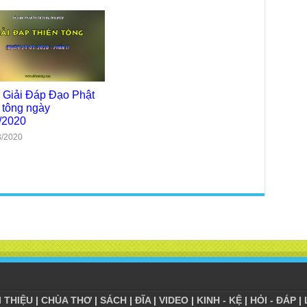
chư
trự
Giả
Đạo
Đài
Tân
TT
 Giải Đáp Đạo Phật
 tông ngày
Phậ
/2020
hỗ 
3/2020
Giả
Âm-
Chù
Việ
Tin
Diệ
VTV
tha
Chù
gìn
I THIỆU
|
CHÙA THƠ
|
SÁCH
|
ĐĨA
|
VIDEO
|
KINH - KỆ
|
HỎI - ĐÁP
|
TT