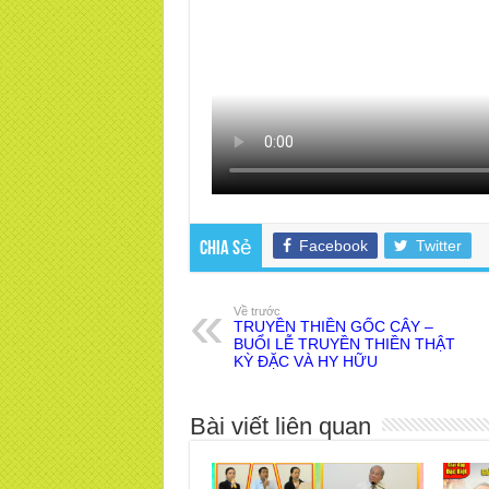
Facebook
Twitter
Chia sẻ
Về trước
TRUYỀN THIỀN GỐC CÂY –
BUỔI LỄ TRUYỀN THIỀN THẬT
KỲ ĐẶC VÀ HY HỮU
Bài viết liên quan