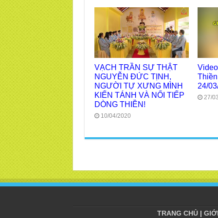
VẠCH TRẦN SỰ THẬT
Video
NGUYỄN ĐỨC TỊNH,
Thiền
NGƯỜI TỰ XƯNG MÌNH
24/03
KIẾN TÁNH VÀ NỐI TIẾP
27/0
DÒNG THIỀN!
10/04/2020
TRANG CHỦ
|
GIỚ