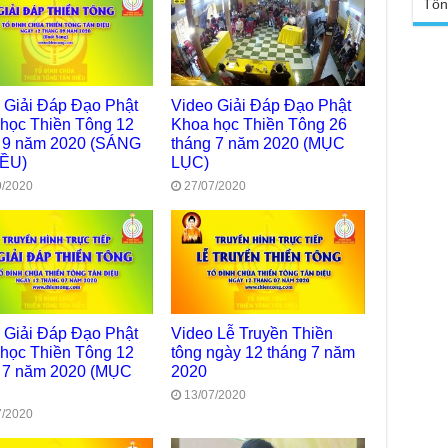
Tổn
Ngh
TT
Đức
tro
Báo
chù
Tại
Phậ
Chù
 Giải Đáp Đạo Phật
Video Giải Đáp Đạo Phật
100
học Thiền Tông 12
Khoa học Thiền Tông 26
Tin
 9 năm 2020 (SÁNG
tháng 7 năm 2020 (MỤC
Giả
IỀU)
LỤC)
tho
9/2020
27/07/2020
Chù
vì 
huy
Chù
thự
Chù
ứng
 Giải Đáp Đạo Phật
Video Lễ Truyền Thiền
Phá
học Thiền Tông 12
tông ngày 12 tháng 7 năm
 7 năm 2020 (MỤC
2020
Chù
Thầ
13/07/2020
súc
7/2020
Phó