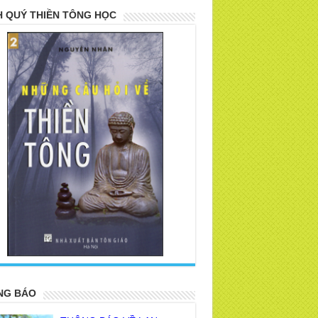
 QUÝ THIỀN TÔNG HỌC
>
NG BÁO