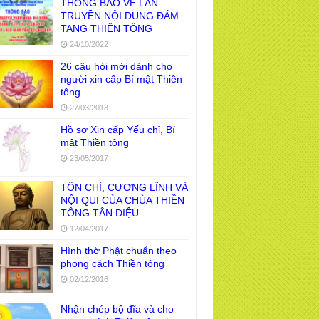
THÔNG BÁO VỀ LAN
TRUYỀN NỘI DUNG ĐÁM
TANG THIỀN TÔNG
24/10/2022
26 câu hỏi mới dành cho
người xin cấp Bí mật Thiền
tông
27/03/2018
Hồ sơ Xin cấp Yếu chỉ, Bí
mật Thiền tông
23/05/2017
TÔN CHỈ, CƯƠNG LĨNH VÀ
NỘI QUI CỦA CHÙA THIỀN
TÔNG TÂN DIỆU
12/04/2017
Hình thờ Phật chuẩn theo
phong cách Thiền tông
02/12/2016
Nhận chép bộ đĩa và cho