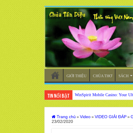
GIỚI THIỆU
CHÙA THƠ
SÁCH
WinSpirit Mobile Casino: Your Ul
Tin nổi bật
Trang chủ
»
Video
»
VIDEO GIẢI ĐÁP
»
G
23/02/2020