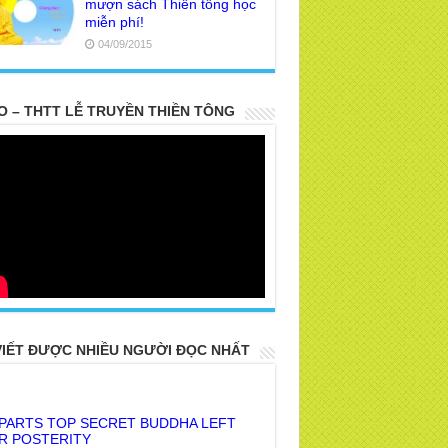
mượn sách Thiền tông học
miễn phí!
04/09/2015
O – THTT LỄ TRUYỀN THIỀN TÔNG
VIẾT ĐƯỢC NHIỀU NGƯỜI ĐỌC NHẤT
 PARTS TOP SECRET BUDDHA LEFT
R POSTERITY
E TRUTH OF THE EARTH