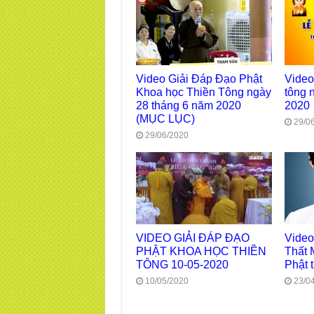
Video Giải Đáp Đạo Phật
Video
Khoa học Thiền Tông ngày
tông 
28 tháng 6 năm 2020
2020
(MỤC LỤC)
29/0
29/06/2020
VIDEO GIẢI ĐÁP ĐẠO
Video
PHẬT KHOA HỌC THIỀN
Thất 
TÔNG 10-05-2020
Phật 
10/05/2020
23/0