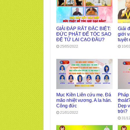
GIẢI ĐÁP RẤT ĐẶC BIỆT:
Giải 
ĐỨC PHẬT ĐỂ TÓC SAO
giới 
ĐỆ TỬ LẠI CẠO ĐẦU?
tuyệt
25/05/2022
10/0
Mục Kiền Liên cứu mẹ. Đá
Pháp 
mão nhiệt vương. A la hán.
thoát
Công đức
Dẹp v
trời?
21/01/2022
31/1