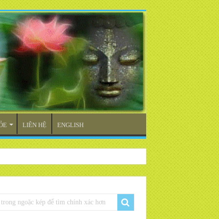
ỎE
LIÊN HỆ
ENGLISH