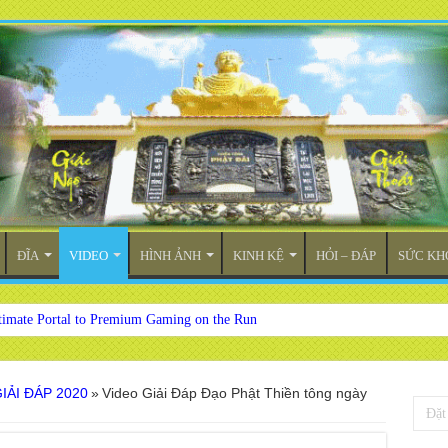
ĐĨA
VIDEO
HÌNH ẢNH
KINH KỆ
HỎI – ĐÁP
SỨC KH
timate Portal to Premium Gaming on the Run
IẢI ĐÁP 2020
»
Video Giải Đáp Đạo Phật Thiền tông ngày