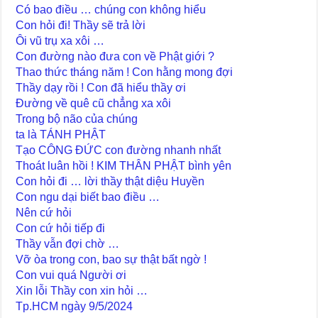
Có bao điều … chúng con không hiểu
Con hỏi đi! Thầy sẽ trả lời
Ôi vũ trụ xa xôi …
Con đường nào đưa con về Phật giới ?
Thao thức tháng năm ! Con hằng mong đợi
Thầy dạy rồi ! Con đã hiểu thầy ơi
Đường về quê cũ chẳng xa xôi
Trong bộ não của chúng
ta là TÁNH PHẬT
Tạo CÔNG ĐỨC con đường nhanh nhất
Thoát luân hồi ! KIM THÂN PHẬT bình yên
Con hỏi đi … lời thầy thật diệu Huyền
Con ngu dại biết bao điều …
Nên cứ hỏi
Con cứ hỏi tiếp đi
Thầy vẫn đợi chờ …
Vỡ òa trong con, bao sự thật bất ngờ !
Con vui quá Người ơi
Xin lỗi Thầy con xin hỏi …
Tp.HCM ngày 9/5/2024