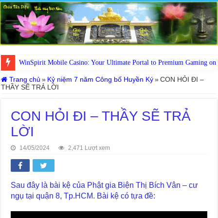
WinSpirit Mobile Casino: Your Ultimate Portal to Premium Gaming on
Trang chủ
»
Kỷ niệm 7 năm Công bố Huyền Ký
»
CON HỎI ĐI –
THẦY SẼ TRẢ LỜI
CON HỎI ĐI – THẦY SẼ TRẢ
LỜI
14/05/2024
2,471 Lượt xem
Sau đây là bài kệ của Phật gia Biện Thị Bích Vân – cư
ngụ tại quận 8, Tp.HCM. Bài kệ có tựa đề: