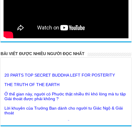
BÀI VIẾT ĐƯỢC NHIỀU NGƯỜI ĐỌC NHẤT
20 PARTS TOP SECRET BUDDHA LEFT FOR POSTERITY
THE TRUTH OF THE EARTH
Ở thế gian này, người có Phước thật nhiều thì khó lòng mà tu tập
Giải thoát được phải không ?
Lời khuyên của Trưởng Ban dành cho người tu Giác Ngộ & Giải
thoát
Người nhận ra Phật Tánh được diễn tả trạng thái ra làm sao?
Giải đáp Thiền tông P19 - Ma Vương là ai? Cha để đức cho con?
Đức Phật dạy về cách tạo Công Đức và Phước Đức