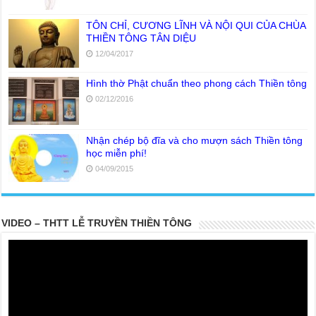
TÔN CHỈ, CƯƠNG LĨNH VÀ NỘI QUI CỦA CHÙA
THIỀN TÔNG TÂN DIỆU
12/04/2017
Hình thờ Phật chuẩn theo phong cách Thiền tông
02/12/2016
Nhận chép bộ đĩa và cho mượn sách Thiền tông
học miễn phí!
04/09/2015
VIDEO – THTT LỄ TRUYỀN THIỀN TÔNG