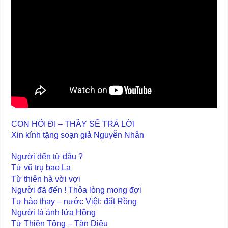
CON HỎI ĐI – THẦY SẼ TRẢ LỜI
Xin kính tặng soạn giả Nguyễn Nhân
Người đến từ đâu ?
Từ vũ trụ bao La
Từ thiên hà vời vợi
Người đã đến ! Thỏa lòng mong đợi
Tự hào thay – nước Việt: đất Rồng
Người là ánh lửa Hồng
Từ Thiền Tông – Tân Diệu