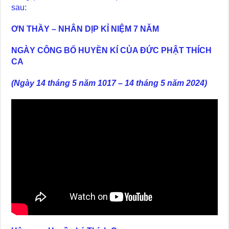
sau:
ƠN THẦY – NHÂN DỊP KỈ NIỆM 7 NĂM
NGÀY CÔNG BỐ HUYỀN KÍ CỦA ĐỨC PHẬT THÍCH
CA
(Ngày 14 tháng 5 năm 1017 – 14 tháng 5 năm 2024)