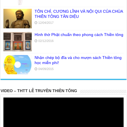
TÔN CHỈ, CƯƠNG LĨNH VÀ NỘI QUI CỦA CHÙA
THIỀN TÔNG TÂN DIỆU
12/04/2017
Hình thờ Phật chuẩn theo phong cách Thiền tông
02/12/2016
Nhận chép bộ đĩa và cho mượn sách Thiền tông
học miễn phí!
04/09/2015
VIDEO – THTT LỄ TRUYỀN THIỀN TÔNG