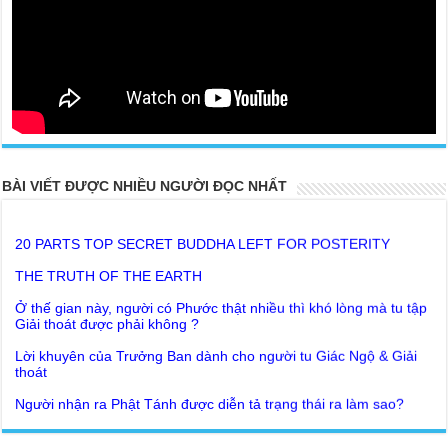
BÀI VIẾT ĐƯỢC NHIỀU NGƯỜI ĐỌC NHẤT
20 PARTS TOP SECRET BUDDHA LEFT FOR POSTERITY
THE TRUTH OF THE EARTH
Ở thế gian này, người có Phước thật nhiều thì khó lòng mà tu tập
Giải thoát được phải không ?
Lời khuyên của Trưởng Ban dành cho người tu Giác Ngộ & Giải
thoát
Người nhận ra Phật Tánh được diễn tả trạng thái ra làm sao?
Giải đáp Thiền tông P19 - Ma Vương là ai? Cha để đức cho con?
Đức Phật dạy về cách tạo Công Đức và Phước Đức
Khoa học bế tắc về tìm nguồn gốc sự sống con người. Thầy