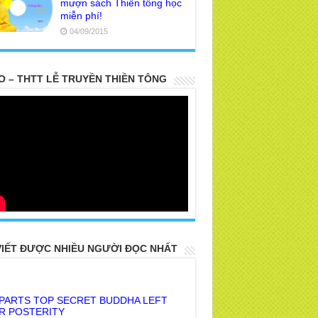
mượn sách Thiền tông học
miễn phí!
04/09/2015
O – THTT LỄ TRUYỀN THIỀN TÔNG
VIẾT ĐƯỢC NHIỀU NGƯỜI ĐỌC NHẤT
 PARTS TOP SECRET BUDDHA LEFT
R POSTERITY
E TRUTH OF THE EARTH