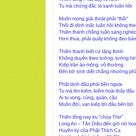
Tu mà chứng đắc là sanh luân hồi
Muốn mong giải thoát phải “thôi”
Thôi đi dính mắc luân hồi không th
Thiền thanh chẳng luận sang nghè
Hơn thua, phải quấy không đeo bá
Thiền thanh biết cứ lặng thinh
Không duyên theo tưởng, tướng hì
Kiếp trần ảo mộng, vô thường
Bến bờ sinh diệt chẳng nhường phầ
Phật tánh đâu phải bên ngoài
Tu mà tìm kiếm, kiếm hoài thấy đâu
Ai tu vọng, cúng, quán, cầu
Muôn đời, vạn kiếp tới đâu bến bờ
Thiền tông nay trụ “chùa Thơ”
Long An – Tân Diệu đến giờ nở ho
Huyền ký của Phật Thích Ca