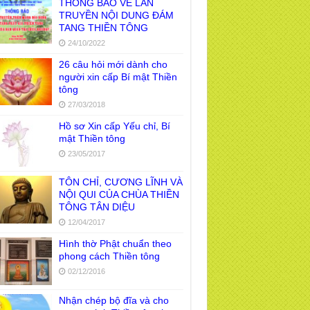
THÔNG BÁO VỀ LAN
TRUYỀN NỘI DUNG ĐÁM
TANG THIỀN TÔNG
24/10/2022
26 câu hỏi mới dành cho
người xin cấp Bí mật Thiền
tông
27/03/2018
Hồ sơ Xin cấp Yếu chỉ, Bí
mật Thiền tông
23/05/2017
TÔN CHỈ, CƯƠNG LĨNH VÀ
NỘI QUI CỦA CHÙA THIỀN
TÔNG TÂN DIỆU
12/04/2017
Hình thờ Phật chuẩn theo
phong cách Thiền tông
02/12/2016
Nhận chép bộ đĩa và cho