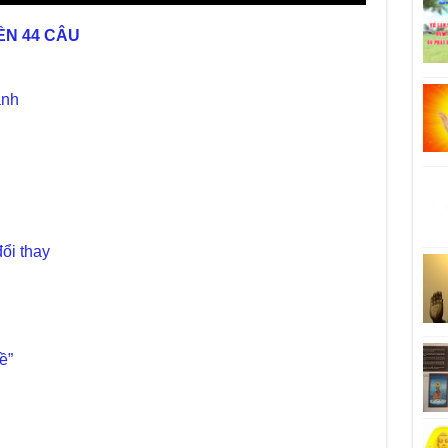
ỀN 44 CÂU
anh
ổi thay
ề”