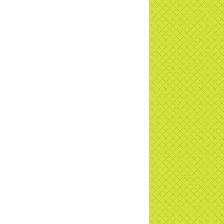
ơng trình Nhân đạo cấp Quốc gia - HTV
c tiếp
i đáp P15: Tổ chức loài Cô hồn? Giáo lý
 Phật khi nào xuất bản? | TTTD
 truyền hình đưa tin Chùa Thiền Tông
 Diệu cùng Hội Chữ Thập Đỏ trao quà |
TD
t tử Thiền Tông Tân Diệu trao 115 triệu
trợ gia đình khó khăn tại Nghệ An
i đáp Thiền Tông P14: Nguồn gốc của
Dương lịch. Tầng Bình lưu lớn đến đâu?
a Thiền Tông Tân Diệu - Tự hào Di sản
t Nam - VTV8 đưa tin Thời sự | TTTD
h Hoa Đất Việt - Chùa Thiền Tông Tân
u - Diễn đàn Gala Xuân 2025
5 đưa tin chùa Thiền Tông Tân Diệu
m dự Lễ hội Văn hóa 54 dân tộc | TTTD
a Thiền Tông Tân Diệu góp phần giữ
 văn hóa, tín ngưỡng - VTV4 đưa tin |
TD