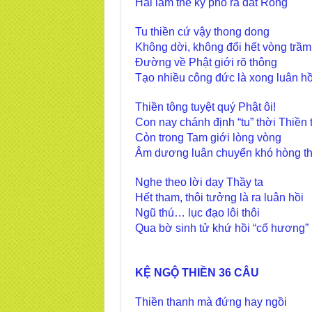
Hai lăm thế kỷ phổ ra đất Rồng
Tu thiền cứ vậy thong dong
Không dời, không đổi hết vòng trầm
Đường về Phật giới rõ thông
Tạo nhiều công đức là xong luân hồ
Thiền tông tuyệt quý Phật ôi!
Con nay chánh định “tu” thời Thiền 
Còn trong Tam giới lòng vòng
Âm dương luân chuyển khó hòng th
Nghe theo lời dạy Thầy ta
Hết tham, thôi tưởng là ra luân hồi
Ngũ thú… lục đạo lôi thôi
Qua bờ sinh tử k
KỆ NGỘ THIỀN 36 CÂU
Thiền thanh mà đứng hay ngồi