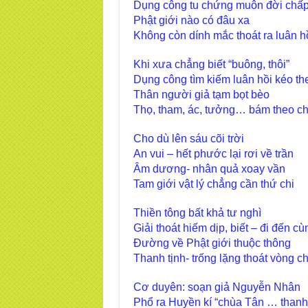
Dụng công tu chứng muôn đời chấp 
Phật giới nào có đâu xa
Không còn dính mắc thoát ra luân h
Khi xưa chẳng biết “buông, thôi”
Dụng công tìm kiếm luân hồi kéo th
Thân người giả tạm bọt bèo
Thọ, tham, ác, tưởng… bám theo ch
Cho dù lên sáu cõi trời
An vui – hết phước lại rơi về trần
Âm dương- nhân quả xoay vần
Tam giới vật lý chẳng cần thứ chi
Thiền tông bất khả tư nghì
Giải thoát hiếm dịp, biết – đi đến cù
Đường về Phật giới thuộc thông
Thanh tịnh- trống lặng thoát vòng c
Cơ duyên: soạn giả Nguyễn Nhân
Phổ ra Huyền kí “chùa Tân … thanh 