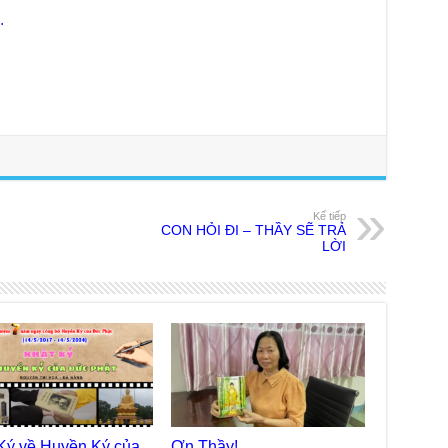
chư
.
trự
Giả
Đạo
Đài
Tân
TT
Phậ
hỗ 
Giả
Kế tiếp
Âm-
CON HỎI ĐI – THẦY SẼ TRẢ
LỜI
Chù
Việ
Tin
Diệ
VTV
tha
Chù
gìn
TT
Ký về Huyền Ký của
Ơn Thầy!