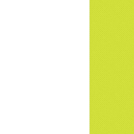
u - Truyền hình VTVCab thực hiện |
TD
a Thiền Tông Tân Diệu được Đài VTV9
 phóng sự vinh danh | TTTD
a Thiền Tông Tân Diệu được tuyên
ng - Đài VTV1 đưa tin | TTTD
ng sự Hà Tĩnh về chùa Thiền Tông Tân
u phối hợp cùng Hội Chữ Thập Đỏ TP.
Nội | TTTD
 ngờ 10 năm sau quay lại chùa Thiền
g Tân Diệu và cái kết không ngờ ... |
TD
 HTV7 đưa tin chùa Thiền Tông Tân Diệu
ành trình lan tỏa yêu thương | TTTD
 sự của Thiền gia Thị Hoa (ĐN) nhân
 kỷ niệm 8 năm Công bố Huyền ký |
TD
niệm 8 năm Công bố Huyền Ký - Đoàn
hệ An
a Thiền Tông Tân Diệu tham gia