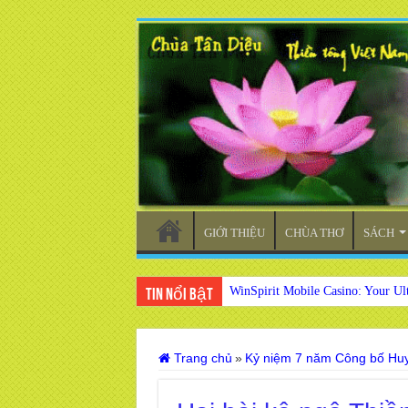
GIỚI THIỆU
CHÙA THƠ
SÁCH
WinSpirit Mobile Casino: Your Ul
Tin nổi bật
Trang chủ
»
Kỷ niệm 7 năm Công bố Hu