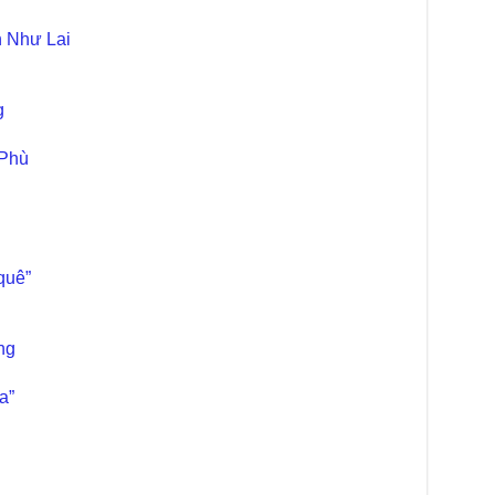
Diệ
TT
 Như Lai
Chù
làm
g
Chù
dươ
 Phù
Phó
Diệ
Hà 
Bất
Tôn
TT
quê”
Đài
- H
ng
Tâm
g
dịp
TT
a”
Kỷ 
Ng
Chù