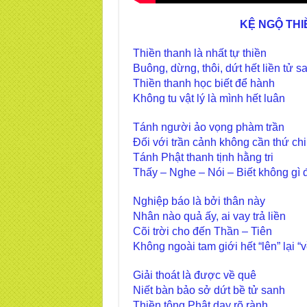
KỆ NGỘ THI
Thiền thanh là nhất tự thiền
Buông, dừng, thôi, dứt hết liền tử s
Thiền thanh học biết để hành
Không tu vật lý là mình hết luân
Tánh người ảo vọng phàm trần
Đối với trần cảnh không cần thứ chi
Tánh Phật thanh tịnh hằng tri
Thấy – Nghe – Nói – Biết không gì đ
Nghiệp báo là bởi thân này
Nhân nào quả ấy, ai vay trả liền
Cõi trời cho đến Thần – Tiên
Không ngoài tam giới hết “lên” lại “v
Giải thoát là được về quê
Niết bàn bảo sở dứt bề tử sanh
Thiền tông Phật dạy rõ rành