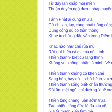
Từ đây lan khắp mọi miền
Thuận duyên ngộ được pháp huyền
Tánh Phật ai cũng như ai
Cớ chi xin, lạy, cúng hoài uổng côn
Dụng công dù có thần thông
Khoe tu chứng đắc vẫn trong Diêm
Khác nào như chú rùa mù
Rời nơi biển cả mịt mù núi Linh
Thiền thanh- biết cứ lặng thinh
Không vui không nhận là mình “về 
Thiền thanh không có khen chê
Sang hèn, hay dở… chớ hề tơ vươ
Thiền thanh sống biết- chân thườn
Đói ăn, mệt ngủ, chỉ đường “quê xư
Thiền tông chẳng luận sớm trưa
Tạo nhiều công đức là đưa ta về
Giã từ muôn kiếp lầm mê