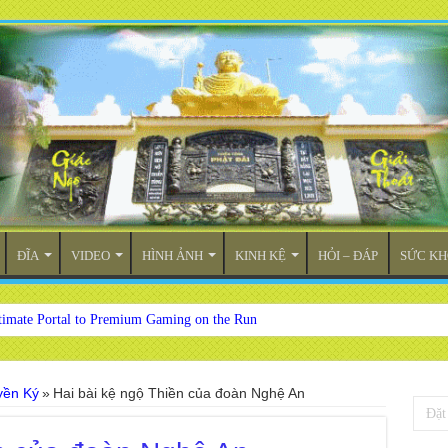
ĐĨA
VIDEO
HÌNH ẢNH
KINH KỆ
HỎI – ĐÁP
SỨC KH
timate Portal to Premium Gaming on the Run
yền Ký
»
Hai bài kệ ngộ Thiền của đoàn Nghệ An