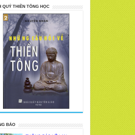
 QUÝ THIỀN TÔNG HỌC
>
NG BÁO