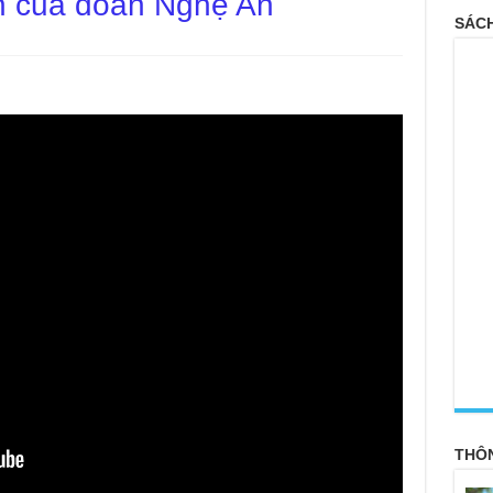
ền của đoàn Nghệ An
SÁCH
<
THÔ