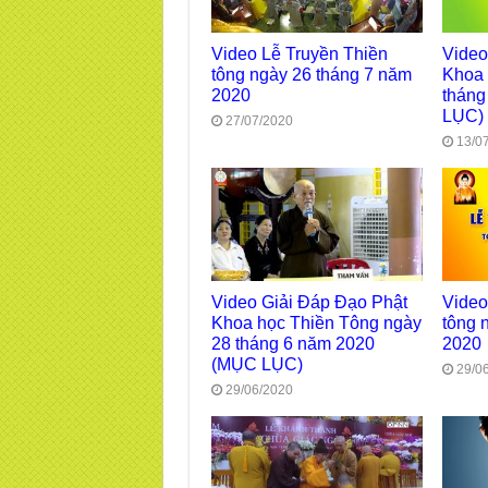
Video Lễ Truyền Thiền
Video
tông ngày 26 tháng 7 năm
Khoa 
2020
tháng
LỤC)
27/07/2020
13/0
Video Giải Đáp Đạo Phật
Video
Khoa học Thiền Tông ngày
tông 
28 tháng 6 năm 2020
2020
(MỤC LỤC)
29/0
29/06/2020