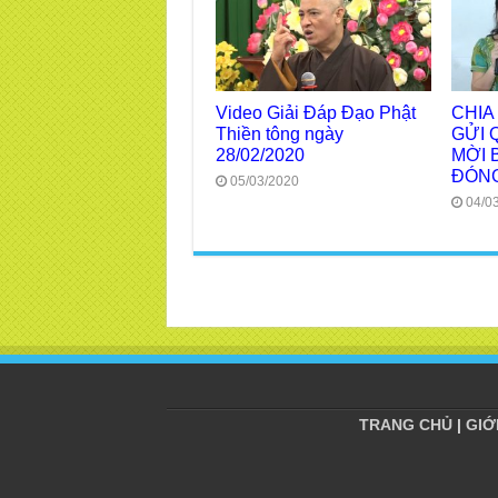
Video Giải Đáp Đạo Phật
CHIA
Thiền tông ngày
GỬI 
28/02/2020
MỜI 
ĐÓNG
05/03/2020
04/0
TRANG CHỦ
|
GIỚ