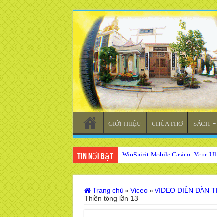
GIỚI THIỆU
CHÙA THƠ
SÁCH
WinSpirit Mobile Casino: Your Ul
MyStake Gaming: La Migliore Scelt
Tin nổi bật
Trang chủ
»
Video
»
VIDEO DIỄN ĐÀN 
Thiền tông lần 13