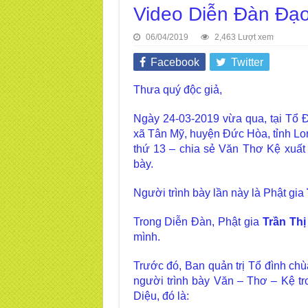
Video Diễn Đàn Đạo
06/04/2019
2,463 Lượt xem
Facebook
Twitter
Thưa quý độc giả,
Ngày 24-03-2019 vừa qua, tại Tổ 
xã Tân Mỹ, huyện Đức Hòa, tỉnh Lon
thứ 13 – chia sẻ Văn Thơ Kệ xuất p
bày.
Người trình bày lần này là Phật gia
Trong Diễn Đàn, Phật gia
Trần Th
mình.
Trước đó, Ban quản trị Tổ đình ch
người trình bày Văn – Thơ – Kệ tr
Diệu, đó là: