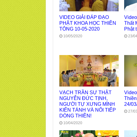
VIDEO GIẢI ĐÁP ĐẠO
Video
PHẬT KHOA HỌC THIỀN
Thất 
TÔNG 10-05-2020
Phật 
10/05/2020
23/0
VẠCH TRẦN SỰ THẬT
Video
NGUYỄN ĐỨC TỊNH,
Thiền
NGƯỜI TỰ XƯNG MÌNH
24/03
KIẾN TÁNH VÀ NỐI TIẾP
27/0
DÒNG THIỀN!
10/04/2020