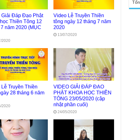
Tổn
Chù
vì 
huy
 Giải Đáp Đạo Phật
Video Lễ Truyền Thiền
học Thiền Tông 12
tông ngày 12 tháng 7 năm
Chù
 7 năm 2020 (MỤC
2020
thự
13/07/2020
Chù
7/2020
ứng
Phá
Chù
Thầ
súc
Phó
Diệ
 Lễ Truyền Thiền
VIDEO GIẢI ĐÁP ĐẠO
TT
ngày 28 tháng 6 năm
PHẬT KHOA HỌC THIỀN
Chù
TÔNG 23/05/2020 (cập
làm
nhật phần cuối)
6/2020
24/05/2020
Chù
dươ
Phó
Diệ
Hà 