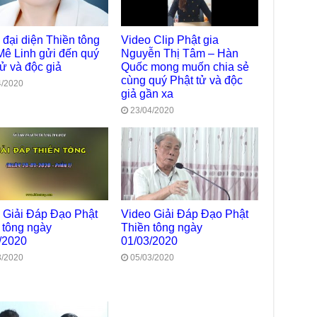
Bất
Tôn
 đại diện Thiền tông
Video Clip Phật gia
TT
Mê Linh gửi đến quý
Nguyễn Thị Tâm – Hàn
Đài
tử và độc giả
Quốc mong muốn chia sẻ
- H
cùng quý Phật tử và độc
4/2020
giả gần xa
Tâm
dịp
23/04/2020
TT
Kỷ 
Ng
Chù
chư
trự
 Giải Đáp Đạo Phật
Video Giải Đáp Đạo Phật
Giả
 tông ngày
Thiền tông ngày
Đạo
/2020
01/03/2020
Đài
3/2020
05/03/2020
Tân
TT
Phậ
hỗ 