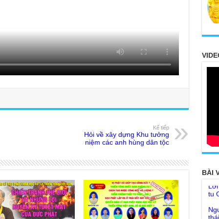
VIDE
20
FO
TH
Kế tiếp
Hỏi về xây dựng Khu tưởng
Ở t
niệm các anh hùng dân tộc
thì
khô
Lời
BÀI 
tu 
Giả
Ngư
Cha
thá
Kho
Đức