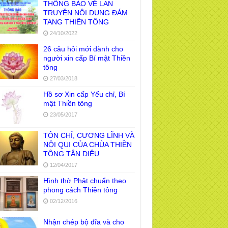
THÔNG BÁO VỀ LAN
TRUYỀN NỘI DUNG ĐÁM
TANG THIỀN TÔNG
24/10/2022
26 câu hỏi mới dành cho
người xin cấp Bí mật Thiền
tông
27/03/2018
Hồ sơ Xin cấp Yếu chỉ, Bí
mật Thiền tông
23/05/2017
TÔN CHỈ, CƯƠNG LĨNH VÀ
NỘI QUI CỦA CHÙA THIỀN
TÔNG TÂN DIỆU
12/04/2017
Hình thờ Phật chuẩn theo
phong cách Thiền tông
02/12/2016
Nhận chép bộ đĩa và cho