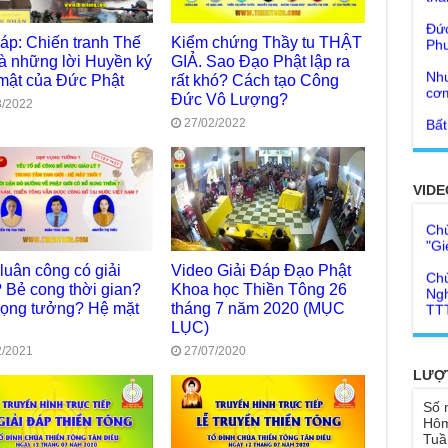
con
Ph
Giả
đáp: Chiến tranh Thế
Kiểm chứng Thầy tu THẬT
Như
đâu
và những lời Huyền ký
GIẢ. Sao Đạo Phật lập ra
cơ
Tôn
 mật của Đức Phật
rất khó? Cách tạo Công
Bất
Đức Vô Lượng?
Chù
3/2022
đỡ 
27/02/2022
Như
Tổ 
Chù
hìn
Lục
VIDE
Chù
Tu 
"Gi
Yếu
Chù
sa
Ngh
luân công có giải
Video Giải Đáp Đạo Phật
TT
? Bẻ cong thời gian?
Khoa học Thiền Tông 26
Đức
tro
ọng tưởng? Hệ mặt
tháng 7 năm 2020 (MỤC
Báo
LỤC)
chù
Tại
2/2021
27/07/2020
Phậ
Chù
LƯỢ
100
Tin
Số 
Giả
Hôm
tho
Tuầ