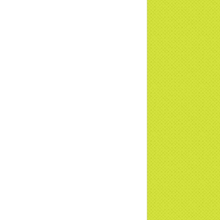
 ngờ 10 năm sau quay lại chùa Thiền
g Tân Diệu và cái kết không ngờ ... |
TD
 HTV7 đưa tin chùa Thiền Tông Tân Diệu
ành trình lan tỏa yêu thương | TTTD
 sự của Thiền gia Thị Hoa (ĐN) nhân
 kỷ niệm 8 năm Công bố Huyền ký |
TD
niệm 8 năm Công bố Huyền Ký - Đoàn
hệ An
a Thiền Tông Tân Diệu tham gia
ơng trình Nhân đạo cấp Quốc gia - HTV
c tiếp
i đáp P15: Tổ chức loài Cô hồn? Giáo lý
 Phật khi nào xuất bản? | TTTD
 truyền hình đưa tin Chùa Thiền Tông
 Diệu cùng Hội Chữ Thập Đỏ trao quà |
TD
t tử Thiền Tông Tân Diệu trao 115 triệu
trợ gia đình khó khăn tại Nghệ An