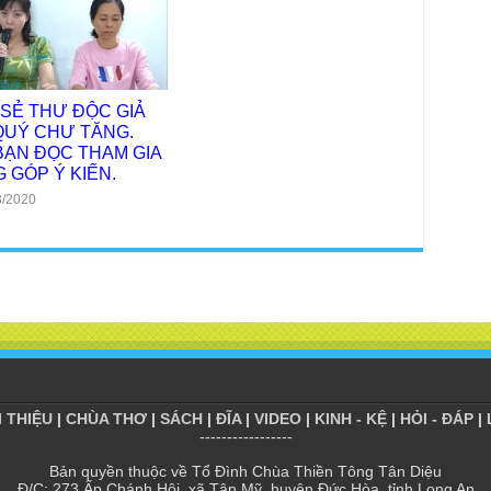
Giả
Âm-
Chù
Việ
 SẺ THƯ ĐỘC GIẢ
QUÝ CHƯ TĂNG.
Tin
Diệ
BẠN ĐỌC THAM GIA
 GÓP Ý KIẾN.
VTV
3/2020
tha
Chù
gìn
TT
Tọa
| C
Tọa
Chù
Phó
I THIỆU
|
CHÙA THƠ
|
SÁCH
|
ĐĨA
|
VIDEO
|
KINH - KỆ
|
HỎI - ĐÁP
|
SCT
-----------------
Chù
Bản quyền thuộc về Tổ Đình Chùa Thiền Tông Tân Diệu
đưa
Đ/C: 273 Ấp Chánh Hội, xã Tân Mỹ, huyện Đức Hòa, tỉnh Long An