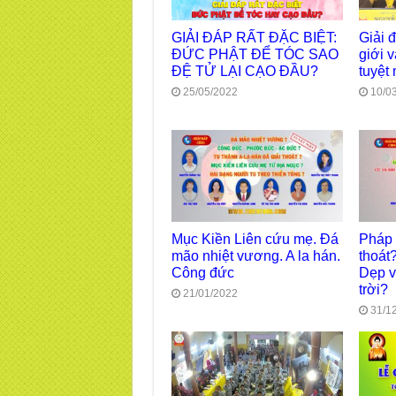
GIẢI ĐÁP RẤT ĐẶC BIỆT:
Giải 
ĐỨC PHẬT ĐỂ TÓC SAO
giới 
ĐỆ TỬ LẠI CẠO ĐẦU?
tuyệt
25/05/2022
10/0
Mục Kiền Liên cứu mẹ. Đá
Pháp 
mão nhiệt vương. A la hán.
thoát
Công đức
Dẹp v
trời?
21/01/2022
31/1