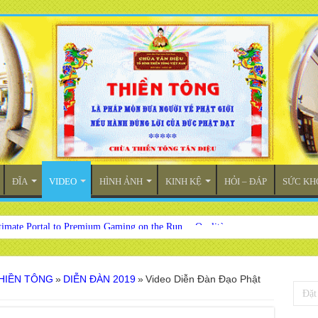
ĐĨA
VIDEO
HÌNH ẢNH
KINH KỆ
HỎI – ĐÁP
SỨC KH
timate Portal to Premium Gaming on the Run
a Ultima per lo lo Divertimento Digitale dalla Qualità
THIỀN TÔNG
»
DIỄN ĐÀN 2019
»
Video Diễn Đàn Đạo Phật