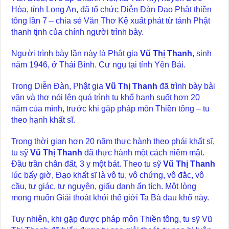
Hòa, tỉnh Long An, đã tổ chức Diễn Đàn Đạo Phật thiền
tông lần 7 – chia sẻ Văn Thơ Kệ xuất phát từ tánh Phật
thanh tịnh của chính người trình bày.
Người trình bày lần này là Phật gia
Vũ Thị Thanh
, sinh
năm 1946, ở Thái Bình. Cư ngụ tại tỉnh Yên Bái.
Trong Diễn Đàn, Phật gia
Vũ Thị Thanh
đã trình bày bài
văn và thơ nói lên quá trình tu khổ hạnh suốt hơn 20
năm của mình, trước khi gặp pháp môn Thiền tông – tu
theo hạnh khất sĩ.
Trong thời gian hơn 20 năm thực hành theo phái khất sĩ,
tu sỹ
Vũ Thị Thanh
đã thực hành một cách niêm mật.
Đầu trần chân đất, 3 y một bát. Theo tu sỹ
Vũ Thị Thanh
lúc bấy giờ, Đạo khất sĩ là vô tu, vô chứng, vô đắc, vô
cầu, tự giác, tự nguyện, giấu danh ẩn tích. Một lòng
mong muốn Giải thoát khỏi thế giới Ta Bà đau khổ này.
Tuy nhiên, khi gặp được pháp môn Thiền tông, tu sỹ Vũ