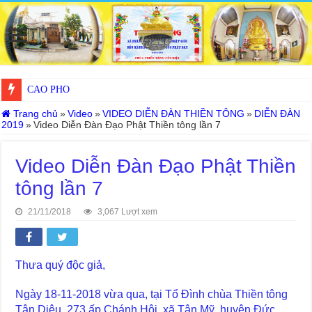
WinSpirit Mobile Casino: Your Ultimate Portal to Premium Gaming on
CÁO PHÓ
Trang chủ
»
Video
»
VIDEO DIỄN ĐÀN THIỀN TÔNG
»
DIỄN ĐÀN
2019
»
Video Diễn Đàn Đạo Phật Thiền tông lần 7
Video Diễn Đàn Đạo Phật Thiền
tông lần 7
21/11/2018
3,067 Lượt xem
Thưa quý độc giả,
Ngày 18-11-2018 vừa qua, tại Tổ Đình chùa Thiền tông
Tân Diệu, 273 ấp Chánh Hội, xã Tân Mỹ, huyện Đức