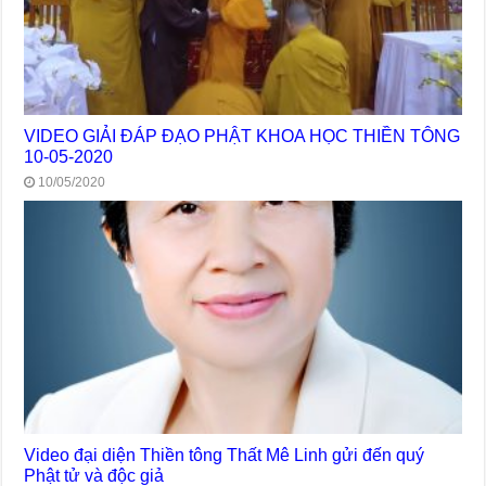
VIDEO GIẢI ĐÁP ĐẠO PHẬT KHOA HỌC THIỀN TÔNG
10-05-2020
10/05/2020
Video đại diện Thiền tông Thất Mê Linh gửi đến quý
Phật tử và độc giả