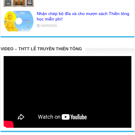
Nhận chép bộ đĩa và cho mượn sách Thiền tông
học miễn phí!
04/09/2015
VIDEO – THTT LỄ TRUYỀN THIỀN TÔNG
20 PARTS TOP SECRET BUDDHA LEFT FOR POSTERITY
THE TRUTH OF THE EARTH
Ở thế gian này, người có Phước thật nhiều thì khó lòng mà tu tập
Giải thoát được phải không ?
Lời khuyên của Trưởng Ban dành cho người tu Giác Ngộ & Giải
thoát
Người nhận ra Phật Tánh được diễn tả trạng thái ra làm sao?