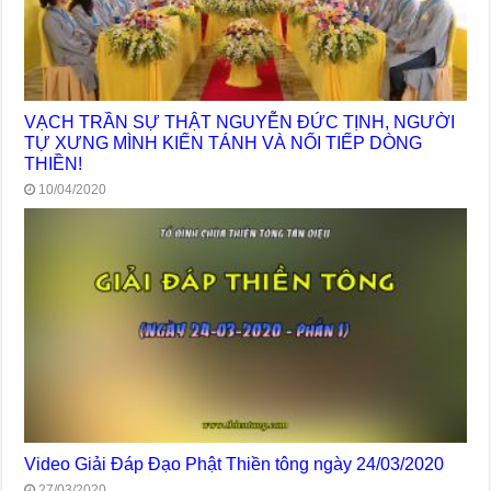
VẠCH TRẦN SỰ THẬT NGUYỄN ĐỨC TỊNH, NGƯỜI
TỰ XƯNG MÌNH KIẾN TÁNH VÀ NỐI TIẾP DÒNG
THIỀN!
10/04/2020
Video Giải Đáp Đạo Phật Thiền tông ngày 24/03/2020
27/03/2020