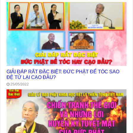
GIẢI ĐÁP RẤT ĐẶC BIỆT: ĐỨC PHẬT ĐỂ TÓC SAO
ĐỆ TỬ LẠI CẠO ĐẦU?
25/05/2022