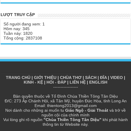
Chùa Thiền Tông Tân Diệu được vinh danh vì những đóng góp
trong bảo tồn và phát huy di sản văn hóa phi vật thể
LƯỢT TRUY CẬP
Chùa Thiền Tông Tân Diệu được Đài Hà Nội thực hiện phóng sự
Số người đang xem: 1
ngắn | TTTD
Hôm nay: 345
Tuần này: 1820
Chùa Thiền Tông Tân Diệu thiết thực hưởng ứng tháng nhân đạo
Tổng cộng: 2837108
2025 - Báo Đời Sống Pháp Luật
Chùa Thiền Tông Tân Diệu - Giải đáp P16 Thần, Thánh Tiên ăn
gì? Đạo dạy Tu để làm súc sinh?
Phóng sự Nét đẹp về chùa Thiền Tông Tân Diệu - Truyền hình
VTVCab thực hiện | TTTD
Chùa Thiền Tông Tân Diệu được Đài VTV9 làm phóng sự vinh
TRANG CHỦ
|
GIỚI THIỆU
|
CHÙA THƠ
|
SÁCH
|
ĐĨA
|
VIDEO
|
danh | TTTD
KINH - KỆ
|
HỎI - ĐÁP
|
LIÊN HỆ
|
ENGLISH
-----------------
Chùa Thiền Tông Tân Diệu được tuyên dương - Đài VTV1 đưa tin
| TTTD
Bản quyền thuộc về Tổ Đình Chùa Thiền Tông Tân Diệu
Đ/C: 273 Ấp Chánh Hội, xã Tân Mỹ, huyện Đức Hòa, tỉnh Long An
Phóng sự Hà Tĩnh về chùa Thiền Tông Tân Diệu phối hợp cùng
Email: thientong2013@gmail.com
Hội Chữ Thập Đỏ TP. Hà Nội | TTTD
Nơi dành cho những ai muốn tu
Giác Ngộ - Giải Thoát
và trở về
nguồn cội của chính mình
Bất ngờ 10 năm sau quay lại chùa Thiền Tông Tân Diệu và cái
Vui lòng ghi rõ nguồn
"Chùa Thiền Tông Tân Diệu"
khi phát hành
kết không ngờ ... | TTTD
thông tin từ Website này.