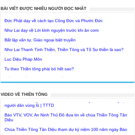
Giải đáp Thiền tông P19 - Ma Vương là ai? Cha để đức cho con?
Đức Phật dạy về cách tạo Công Đức và Phước Đức
BÀI VIẾT ĐƯỢC NHIỀU NGƯỜI ĐỌC NHẤT
Khoa học bế tắc về tìm nguồn gốc sự sống con người. Thầy
Như Lai dạy về Lời kỉnh nguyện trước khi ăn cơm
Nguyễn Nhân nói gì?
Bất lập văn tự, Giáo ngoại biệt truyền
Giải đáp Thiền tông P18 – Cõi vô sanh ở đâu? Tại sao Việt Nam
là nơi công bố Thiền Tông ? | TTTD
Như Lai Thanh Tịnh Thiền, Thiền Tông và Tổ Sư thiền là sao?
Chùa Thiền Tông Tân Diệu góp phần giúp đỡ Nhân dân Cuba |
Lục Diệu Pháp Môn
TTTD
Tu theo Thiền tông phải bỏ hết sao?
Chùa Thiền Tông Tân Diệu được Đài truyền hình Việt Nam VTV9
phỏng vấn trực tiếp
Yếu chỉ Thiền tông, Bí mật Thiền tông là sao?
Chùa Thiền Tông Tân Diệu - Phóng sự "Gieo duyên giữa mùa lũ"
Đức Phật Hoàng Trần Nhân Tông dạy con trong buổi lễ truyền
| TTTD
ngôi vua
Chùa Thiền Tông Tân Diệu được Báo Đài Nghệ An đưa tin giúp
Tại sao Ma Vương không làm gì được Đức Phật?
người dân vùng lũ | TTTD
VIDEO VỀ THIỀN TÔNG
Tinh thần Thiền tông
Báo VTV, VOV, An Ninh Thủ Đô đưa tin về chùa Thiền Tông Tân
Diệu
Chùa Thiền Tông Tân Diệu tham dự kỷ niệm 100 năm ngày Báo
chí Việt Nam
Giải đáp Thiền tông P17 - Tu Tịnh độ có giải thoát không? Con
người đầu tiên? | TTTD