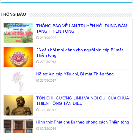
THÔNG BÁO
THÔNG BÁO VỀ LAN TRUYỀN NỘI DUNG ĐÁM
TANG THIỀN TÔNG
24/10/2022
26 câu hỏi mới dành cho người xin cấp Bí mật
Thiền tông
27/03/2018
Hồ sơ Xin cấp Yếu chỉ, Bí mật Thiền tông
23/05/2017
TÔN CHỈ, CƯƠNG LĨNH VÀ NỘI QUI CỦA CHÙA
THIỀN TÔNG TÂN DIỆU
12/04/2017
Hình thờ Phật chuẩn theo phong cách Thiền tông
02/12/2016