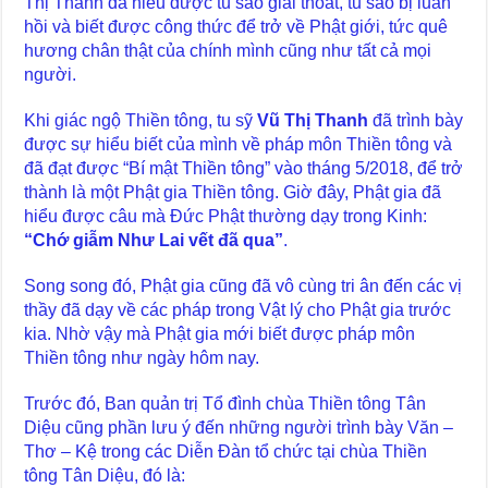
Thị Thanh đã hiểu được tu sao giải thoát, tu sao bị luân
hồi và biết được công thức để trở về Phật giới, tức quê
hương chân thật của chính mình cũng như tất cả mọi
người.
Khi giác ngộ Thiền tông, tu sỹ
Vũ Thị Thanh
đã trình bày
được sự hiểu biết của mình về pháp môn Thiền tông và
đã đạt được “Bí mật Thiền tông” vào tháng 5/2018, để trở
thành là một Phật gia Thiền tông. Giờ đây, Phật gia đã
hiểu được câu mà Đức Phật thường dạy trong Kinh:
“Chớ giẫm Như Lai vết đã qua”
.
Song song đó, Phật gia cũng đã vô cùng tri ân đến các vị
thầy đã dạy về các pháp trong Vật lý cho Phật gia trước
kia. Nhờ vậy mà Phật gia mới biết được pháp môn
Thiền tông như ngày hôm nay.
Trước đó, Ban quản trị Tổ đình chùa Thiền tông Tân
Diệu cũng phần lưu ý đến những người trình bày Văn –
Thơ – Kệ trong các Diễn Đàn tổ chức tại chùa Thiền
tông Tân Diệu, đó là: