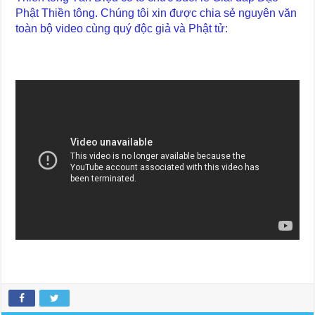
Phật Thiền tông. Chúng tôi xin được chia sẻ nguyên văn
toàn bộ video cùng quý độc giả và Phật tử: