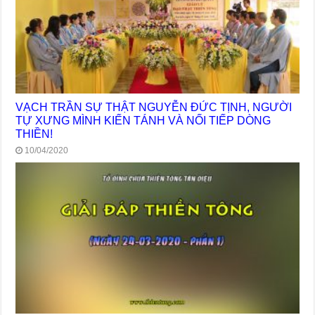
VẠCH TRẦN SỰ THẬT NGUYỄN ĐỨC TỊNH, NGƯỜI
TỰ XƯNG MÌNH KIẾN TÁNH VÀ NỐI TIẾP DÒNG
THIỀN!
10/04/2020