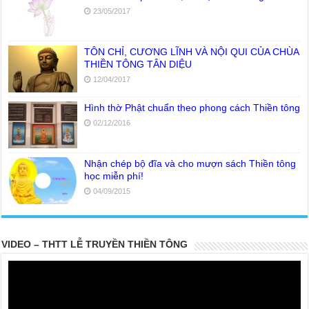
23/05/2017
TÔN CHỈ, CƯƠNG LĨNH VÀ NỘI QUI CỦA CHÙA
THIỀN TÔNG TÂN DIỆU
12/04/2017
Hình thờ Phật chuẩn theo phong cách Thiền tông
02/12/2016
Nhận chép bộ đĩa và cho mượn sách Thiền tông
học miễn phí!
04/09/2015
VIDEO – THTT LỄ TRUYỀN THIỀN TÔNG