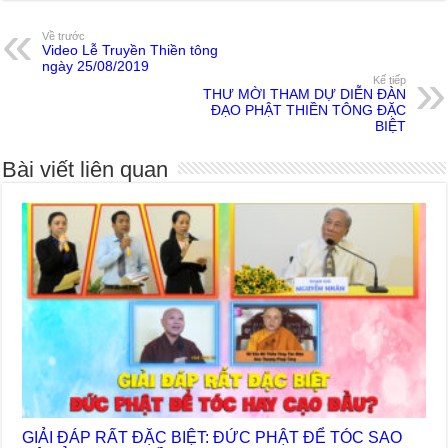
Về trước
Video Lễ Truyền Thiền tông
ngày 25/08/2019
Kế tiếp
THƯ MỜI THAM DỰ DIỄN ĐÀN
ĐẠO PHẬT THIỀN TÔNG ĐẶC
BIỆT
Bài viết liên quan
GIẢI ĐÁP RẤT ĐẶC BIỆT: ĐỨC PHẬT ĐỂ TÓC SAO