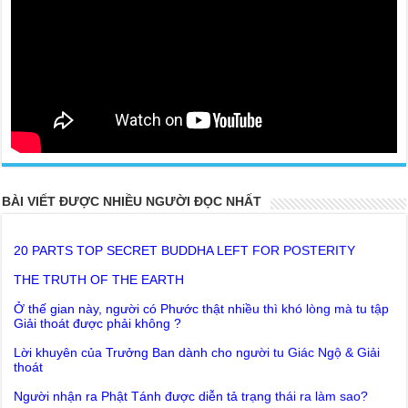
BÀI VIẾT ĐƯỢC NHIỀU NGƯỜI ĐỌC NHẤT
20 PARTS TOP SECRET BUDDHA LEFT FOR POSTERITY
THE TRUTH OF THE EARTH
Ở thế gian này, người có Phước thật nhiều thì khó lòng mà tu tập
Giải thoát được phải không ?
Lời khuyên của Trưởng Ban dành cho người tu Giác Ngộ & Giải
thoát
Người nhận ra Phật Tánh được diễn tả trạng thái ra làm sao?
Giải đáp Thiền tông P19 - Ma Vương là ai? Cha để đức cho con?
Đức Phật dạy về cách tạo Công Đức và Phước Đức