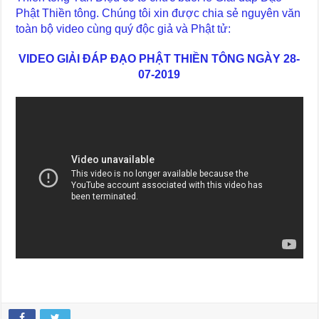
Phật Thiền tông. Chúng tôi xin được chia sẻ nguyên văn
toàn bộ video cùng quý độc giả và Phật tử:
VIDEO GIẢI ĐÁP ĐẠO PHẬT THIỀN TÔNG NGÀY 28-
07-2019