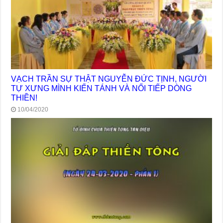
VẠCH TRẦN SỰ THẬT NGUYỄN ĐỨC TỊNH, NGƯỜI
TỰ XƯNG MÌNH KIẾN TÁNH VÀ NỐI TIẾP DÒNG
THIỀN!
10/04/2020