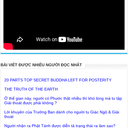
BÀI VIẾT ĐƯỢC NHIỀU NGƯỜI ĐỌC NHẤT
20 PARTS TOP SECRET BUDDHA LEFT FOR POSTERITY
THE TRUTH OF THE EARTH
Ở thế gian này, người có Phước thật nhiều thì khó lòng mà tu tập
Giải thoát được phải không ?
Lời khuyên của Trưởng Ban dành cho người tu Giác Ngộ & Giải
thoát
Người nhận ra Phật Tánh được diễn tả trạng thái ra làm sao?
Giải đáp Thiền tông P19 - Ma Vương là ai? Cha để đức cho con?
Đức Phật dạy về cách tạo Công Đức và Phước Đức