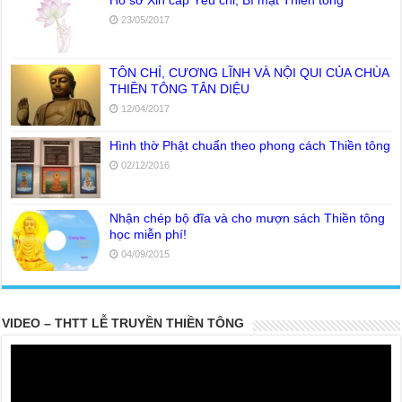
Hồ sơ Xin cấp Yếu chỉ, Bí mật Thiền tông
23/05/2017
TÔN CHỈ, CƯƠNG LĨNH VÀ NỘI QUI CỦA CHÙA
THIỀN TÔNG TÂN DIỆU
12/04/2017
Hình thờ Phật chuẩn theo phong cách Thiền tông
02/12/2016
Nhận chép bộ đĩa và cho mượn sách Thiền tông
học miễn phí!
04/09/2015
VIDEO – THTT LỄ TRUYỀN THIỀN TÔNG