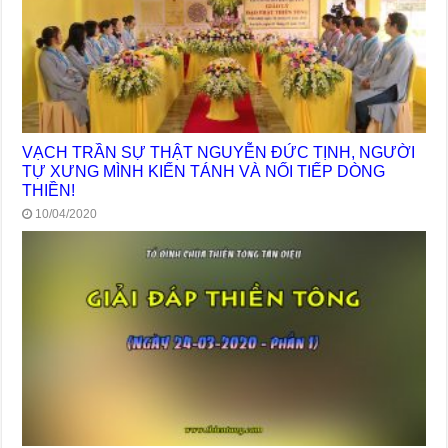
VẠCH TRẦN SỰ THẬT NGUYỄN ĐỨC TỊNH, NGƯỜI
TỰ XƯNG MÌNH KIẾN TÁNH VÀ NỐI TIẾP DÒNG
THIỀN!
10/04/2020