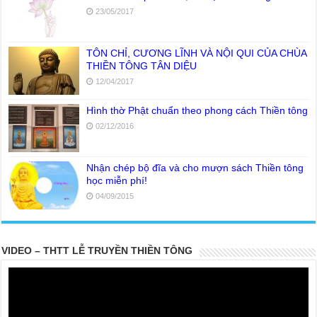
23/05/2017
TÔN CHỈ, CƯƠNG LĨNH VÀ NỘI QUI CỦA CHÙA
THIỀN TÔNG TÂN DIỆU
12/04/2017
Hình thờ Phật chuẩn theo phong cách Thiền tông
02/12/2016
Nhận chép bộ đĩa và cho mượn sách Thiền tông
học miễn phí!
04/09/2015
VIDEO – THTT LỄ TRUYỀN THIỀN TÔNG