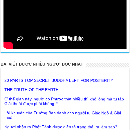
BÀI VIẾT ĐƯỢC NHIỀU NGƯỜI ĐỌC NHẤT
20 PARTS TOP SECRET BUDDHA LEFT FOR POSTERITY
THE TRUTH OF THE EARTH
Ở thế gian này, người có Phước thật nhiều thì khó lòng mà tu tập
Giải thoát được phải không ?
Lời khuyên của Trưởng Ban dành cho người tu Giác Ngộ & Giải
thoát
Người nhận ra Phật Tánh được diễn tả trạng thái ra làm sao?
Giải đáp Thiền tông P19 - Ma Vương là ai? Cha để đức cho con?
Đức Phật dạy về cách tạo Công Đức và Phước Đức