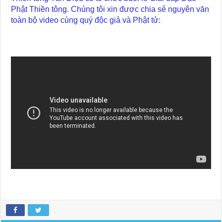
Phật Thiền tông. Chúng tôi xin được chia sẻ nguyên văn
toàn bộ video cùng quý độc giả và Phật tử: