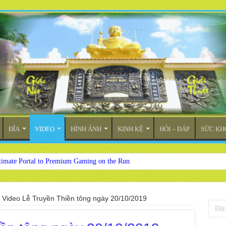
ĐĨA
VIDEO
HÌNH ẢNH
KINH KỆ
HỎI – ĐÁP
SỨC KH
timate Portal to Premium Gaming on the Run
»
Video Lễ Truyền Thiền tông ngày 20/10/2019