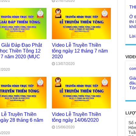
2/2021
27/07/2020
Ở t
thì
khô
Lời
tu 
Giả
Ngư
 Giải Đáp Đạo Phật
Video Lễ Truyền Thiền
Cha
thá
học Thiền Tông 12
tông ngày 12 tháng 7 năm
Kho
 7 năm 2020 (MỤC
2020
VIDE
Đức
con
Ph
13/07/2020
7/2020
Giả
Như
đâu
cơ
Tôn
Bất
Chù
đỡ 
Như
Tổ 
Chù
hìn
Lục
LƯỢ
 Lễ Truyền Thiền
Video Lễ Truyền Thiền
Chù
ngày 28 tháng 6 năm
tông ngày 14/06/2020
Tu 
Số 
"Gi
15/06/2020
Hôm
Yếu
Tuầ
6/2020
Chù
sa