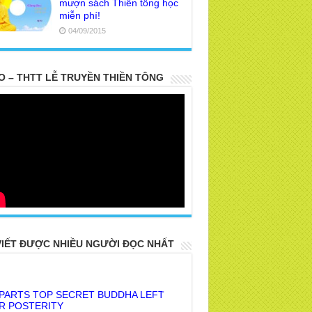
mượn sách Thiền tông học
miễn phí!
04/09/2015
O – THTT LỄ TRUYỀN THIỀN TÔNG
VIẾT ĐƯỢC NHIỀU NGƯỜI ĐỌC NHẤT
 PARTS TOP SECRET BUDDHA LEFT
R POSTERITY
E TRUTH OF THE EARTH