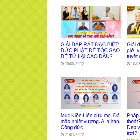
GIẢI ĐÁP RẤT ĐẶC BIỆT:
Giải 
ĐỨC PHẬT ĐỂ TÓC SAO
giới 
ĐỆ TỬ LẠI CẠO ĐẦU?
tuyệt
25/05/2022
10/0
Mục Kiền Liên cứu mẹ. Đá
Pháp 
mão nhiệt vương. A la hán.
thoát
Công đức
Dẹp v
trời?
21/01/2022