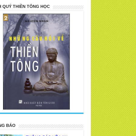
 QUÝ THIỀN TÔNG HỌC
>
NG BÁO