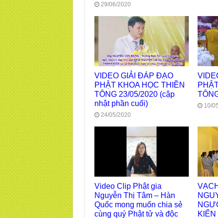
29/06/2020
VIDEO GIẢI ĐÁP ĐẠO
VIDE
PHẬT KHOA HỌC THIỀN
PHẬT
TÔNG 23/05/2020 (cập
TÔNG
nhật phần cuối)
10/0
24/05/2020
Video Clip Phật gia
VẠCH
Nguyễn Thị Tâm – Hàn
NGUY
Quốc mong muốn chia sẻ
NGƯỜ
cùng quý Phật tử và độc
KIẾN