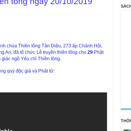
iền tông ngày 20/10/2019
SÁCH
ình chùa Thiền tông Tân Diệu, 273 ấp Chánh Hội,
g An, đã tổ chức Lễ truyền thiền tông cho
29
Phật
ã giác ngộ Yếu chỉ Thiền tông.
ùng quý độc giả và Phật tử:
<
THÔ