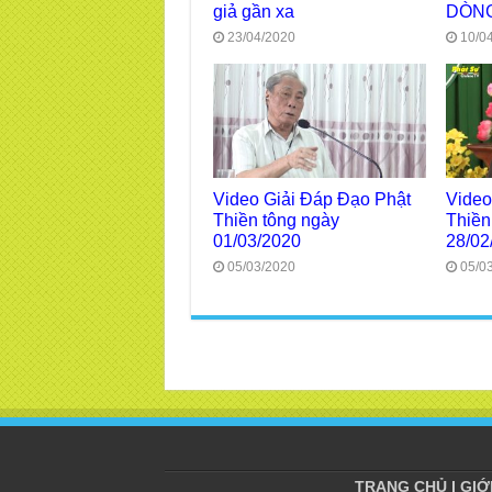
giả gần xa
DÒNG
23/04/2020
10/0
Video Giải Đáp Đạo Phật
Video
Thiền tông ngày
Thiền
01/03/2020
28/02
05/03/2020
05/0
TRANG CHỦ
|
GIỚ