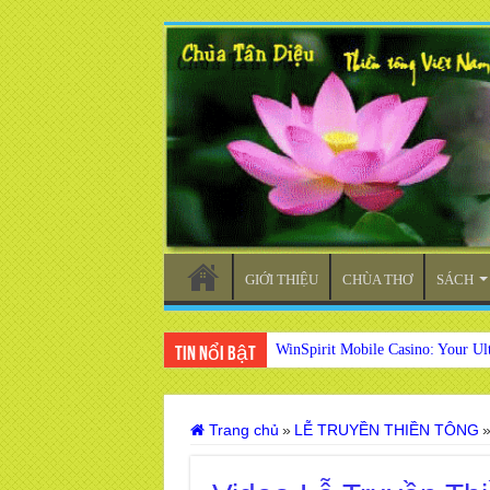
GIỚI THIỆU
CHÙA THƠ
SÁCH
WinSpirit Mobile Casino: Your Ul
Tin nổi bật
Trang chủ
»
LỄ TRUYỀN THIỀN TÔNG