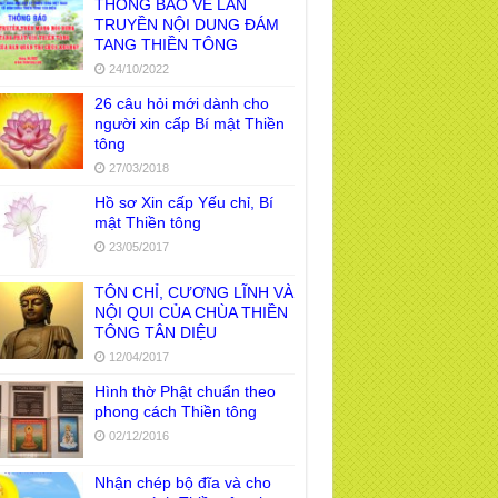
THÔNG BÁO VỀ LAN
TRUYỀN NỘI DUNG ĐÁM
TANG THIỀN TÔNG
24/10/2022
26 câu hỏi mới dành cho
người xin cấp Bí mật Thiền
tông
27/03/2018
Hồ sơ Xin cấp Yếu chỉ, Bí
mật Thiền tông
23/05/2017
TÔN CHỈ, CƯƠNG LĨNH VÀ
NỘI QUI CỦA CHÙA THIỀN
TÔNG TÂN DIỆU
12/04/2017
Hình thờ Phật chuẩn theo
phong cách Thiền tông
02/12/2016
Nhận chép bộ đĩa và cho