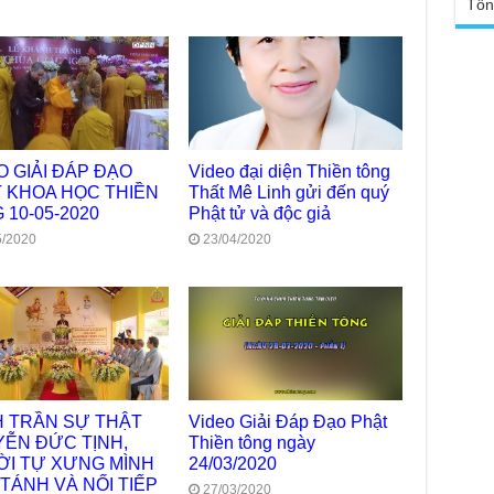
Tổn
Ngh
TT
Đức
tro
Báo
chù
Tại
Phậ
Chù
100
Tin
Giả
O GIẢI ĐÁP ĐẠO
Video đại diện Thiền tông
tho
 KHOA HỌC THIỀN
Thất Mê Linh gửi đến quý
 10-05-2020
Phật tử và độc giả
Chù
vì 
5/2020
23/04/2020
huy
Chù
thự
Chù
ứng
Phá
Chù
 TRẦN SỰ THẬT
Video Giải Đáp Đạo Phật
Thầ
ỄN ĐỨC TỊNH,
Thiền tông ngày
súc
I TỰ XƯNG MÌNH
24/03/2020
 TÁNH VÀ NỐI TIẾP
Phó
27/03/2020