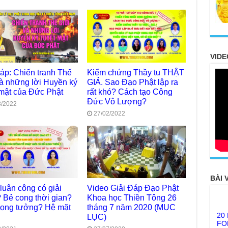
VIDE
đáp: Chiến tranh Thế
Kiểm chứng Thầy tu THẬT
và những lời Huyền ký
GIẢ. Sao Đạo Phật lập ra
 mật của Đức Phật
rất khó? Cách tạo Công
Đức Vô Lượng?
3/2022
27/02/2022
BÀI 
luân công có giải
Video Giải Đáp Đạo Phật
? Bẻ cong thời gian?
Khoa học Thiền Tông 26
20
ọng tưởng? Hệ mặt
tháng 7 năm 2020 (MỤC
FO
LỤC)
TH