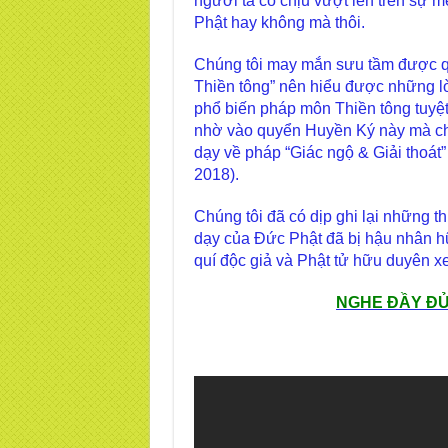
người ta có chịu vượt lên trên sự mê 
Phật hay không mà thôi.
Chúng tôi may mắn sưu tầm được q
Thiền tông” nên hiểu được những l
phổ biến pháp môn Thiền tông tuyệt 
nhờ vào quyển Huyền Ký này mà chú
dạy về pháp “Giác ngộ & Giải thoát”
2018).
Chúng tôi đã có dịp ghi lại những t
dạy của Đức Phật đã bị hậu nhân hữ
quí độc giả và Phật tử hữu duyên x
NGHE ĐẦY ĐỦ