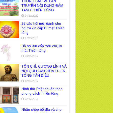
THÔNG BÁO VỀ LAN
TRUYỀN NỘI DUNG ĐÁM
TANG THIỀN TÔNG
24/10/2022
26 câu hỏi mới dành cho
người xin cấp Bí mật Thiền
tông
27/03/2018
Hồ sơ Xin cấp Yếu chỉ, Bí
mật Thiền tông
23/05/2017
TÔN CHỈ, CƯƠNG LĨNH VÀ
NỘI QUI CỦA CHÙA THIỀN
TÔNG TÂN DIỆU
12/04/2017
i đáp Thiền tông P19 - Ma Vương là ai?
Hình thờ Phật chuẩn theo
 để đức cho con?
phong cách Thiền tông
a học bế tắc về tìm nguồn gốc sự sống
02/12/2016
 người. Thầy Nguyễn Nhân nói gì?
Nhận chép bộ đĩa và cho
i đáp Thiền tông P18 – Cõi vô sanh ở