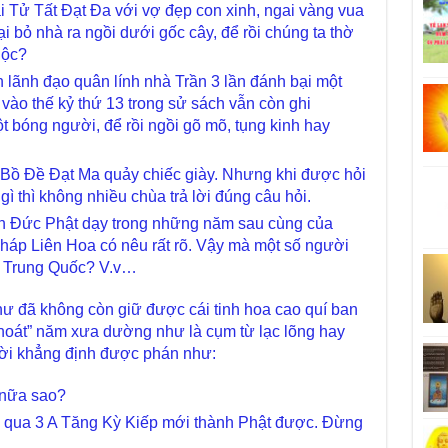
i Tử Tất Đạt Đa với vợ đẹp con xinh, ngai vàng vua
lại bỏ nhà ra ngồi dưới gốc cây, để rồi chúng ta thờ
lộc?
h lãnh đạo quân lính nhà Trần 3 lần đánh bại một
ào thế kỷ thứ 13 trong sử sách vẫn còn ghi
ột bóng người, để rồi ngồi gõ mõ, tụng kinh hay
Bồ Đề Đạt Ma quảy chiếc giày. Nhưng khi được hỏi
 thì không nhiều chùa trả lời đúng câu hỏi.
n Đức Phật dạy trong những năm sau cùng của
háp Liên Hoa có nêu rất rõ. Vậy mà một số người
từ Trung Quốc? V.v…
ư đã không còn giữ được cái tinh hoa cao quí ban
thoát” năm xưa dường như là cụm từ lạc lõng hay
Giả
lời khẳng định được phán như:
Cha
Kho
 nữa sao?
con
 qua 3 A Tăng Kỳ Kiếp mới thành Phật được. Đừng
Giả