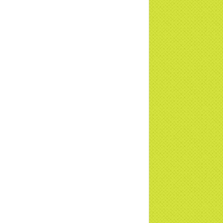
i đáp Thiền tông Đặc Biệt - P13 - Con
ời tu thành Phật được không? Xá lợi
t thật - giả | TTTD
i đáp Thiền tông Đặc Biệt - P12 - Sự thật
Đại Hồng Thủy? Trời đánh Thánh đâm
n Vặn họng? | TTTD
i đáp Thiền tông Đặc Biệt - P11 - Núi Tu
ở đâu? | TTTD
a Thiền Tông Tân Diệu được biểu
ng vì Cộng đồng - Đài Truyền hình đưa
i đáp Đặc biệt 2024 – P10 –
i thiền bị cô hồn nhập? - Trước khi tắt thở ngáp 3 cái?
i đáp Đặc biệt 2024 – P9 – Ai đủ tư cách
 đạo ở Trái đất? Giác ngộ là giác cái gì?
i đáp Đặc biệt 2024 - P8 - Đấng tạo hóa
ai? Tại sao trái đất tự quay được?
i đáp Đặc biệt 2024 - P7 - Ai tạo ra mặt
i? Nguồn gốc con người từ đâu?