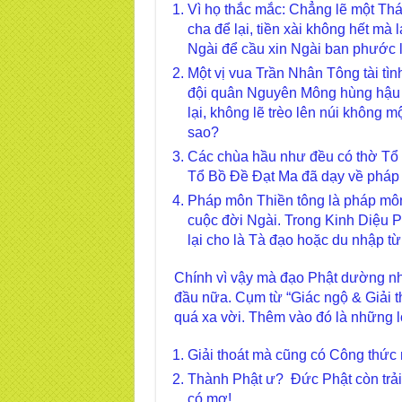
Vì họ thắc mắc: Chẳng lẽ một Thá
cha để lại, tiền xài không hết mà 
Ngài để cầu xin Ngài ban phước 
Một vị vua Trần Nhân Tông tài tìn
đội quân Nguyên Mông hùng hậu v
lại, không lẽ trèo lên núi không m
sao?
Các chùa hầu như đều có thờ Tổ 
Tổ Bồ Đề Đạt Ma đã dạy về pháp gì
Pháp môn Thiền tông là pháp mô
cuộc đời Ngài. Trong Kinh Diệu P
lại cho là Tà đạo hoặc du nhập 
Chính vì vậy mà đạo Phật dường nh
đầu nữa. Cụm từ “Giác ngộ & Giải 
quá xa vời. Thêm vào đó là những 
Giải thoát mà cũng có Công thức
Thành Phật ư? Đức Phật còn trải
có mơ!