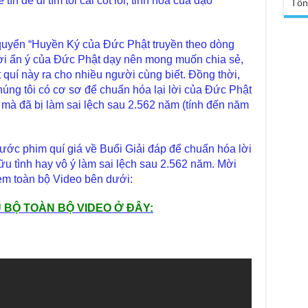
tín để đi tìm tòi cái cốt lõi, tinh hoa của đạo
TT
Tổn
Như
Tổ 
Đài
- H
uyển “Huyền Ký của Đức Phật truyền theo dòng
Lục
Tâm
ời ẩn ý của Đức Phật dạy nên mong muốn chia sẻ,
Tu 
dịp
quí này ra cho nhiều người cùng biết. Đồng thời,
TT
ng tôi có cơ sơ để chuẩn hóa lại lời của Đức Phật
Yếu
sa
Kỷ 
 mà đã bị làm sai lệch sau 2.562 năm (tính đến năm
Ng
Đức
tro
Chù
chư
hước phim quí giá về Buổi Giải đáp để chuẩn hóa lời
Tại
trự
u tình hay vô ý làm sai lệch sau 2.562 năm. Mời
Phậ
Giả
em toàn bộ Video bên dưới:
Tin
Đạo
 BỘ TOÀN BỘ VIDEO Ở ĐÂY:
Đài
Tân
TT
Phậ
hỗ 
Giả
Âm-