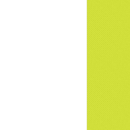
a Thiền Tông Tân Diệu - Tự hào Di sản
t Nam - VTV8 đưa tin Thời sự | TTTD
h Hoa Đất Việt - Chùa Thiền Tông Tân
u - Diễn đàn Gala Xuân 2025
5 đưa tin chùa Thiền Tông Tân Diệu
m dự Lễ hội Văn hóa 54 dân tộc | TTTD
a Thiền Tông Tân Diệu góp phần giữ
 văn hóa, tín ngưỡng - VTV4 đưa tin |
TD
 đàm cùng Giáo sư: Pháp môn Giải thoát
hùa Thiền Tông Tân Diệu - TTTD
 đàm cùng Giáo sư: MÊ TÍN DỊ ĐOAN |
a Thiền Tông Tân Diệu
ng sự chùa Thiền Tông Tân Diệu -
V8 - Tự hào Di sản Văn hóa
a Thiền Tông Tân Diệu - Đài Tiền Giang
 tin về Gala Chào xuân 2025 | TTTD
ông 91 tuổi nói lên sự thật về việc dựng
yện để Gạt người ta | TTTD