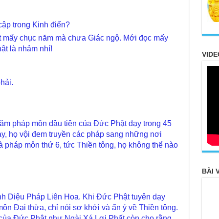
đâu
Tôn
ập trong Kinh điển?
Chù
đỡ 
ật mấy chục năm mà chưa Giác ngộ. Mới đọc mấy
ật là nhảm nhí!
Chù
VIDE
hìn
Chù
"Gi
hải.
Chù
Ngh
TT
năm pháp môn đầu tiên của Đức Phật dạy trong 45
Báo
ày, họ vội đem truyền các pháp sang những nơi
chù
à pháp môn thứ 6, tức Thiền tông, họ không thể nào
Chù
100
BÀI 
Giả
tho
Kinh Diệu Pháp Liên Hoa. Khi Đức Phật tuyên dạy
Chù
vì 
n Đại thừa, chỉ nói sơ khởi và ẩn ý về Thiền tông.
huy
của Đức Phật như Ngài Xá Lợi Phất còn cho rằng