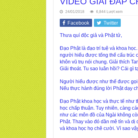
VIDEO GIẢI ĐÁP 
24/01/2018
6,844 Lượt xem
Facebook
Twitter
Thưa quí độc giả và Phật tử,
Đạo Phật là đạo trí tuệ và khoa học
người hiểu được tổng thể cấu trúc c
khôn vũ trụ nói chung. Giải thích Ta
Giải thoát. Tu sao luân hồi? Cái gì
Người hiểu được như thế được gọi là
Nếu thực hành đúng lời Phật dạy ch
Đạo Phật khoa học và thực tế như t
học chấp thuận. Tuy nhiên, càng cá
như các môn đồ của Ngài không còn
Phật. Thay vào đó dần mê tín và dị 
và khoa học họ chê cười. Vì sao vậ