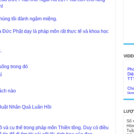
Chù
m!
thự
chúng tôi đành ngậm miệng.
Chù
ứng
20
Phá
a Đức Phật dạy là pháp môn rất thực tế và khoa học
FO
Chù
TH
Thầ
súc
.
Ở t
VIDE
thì
Phó
khô
Diệ
sống trong đó
TT
Lời
ì
tu 
Chù
làm
Ngư
ách nào
thá
Chù
dươ
Đức
Ph
Phó
i luật Nhân Quả Luân Hồi
Diệ
LƯỢ
Như
Hà 
cơ
Số 
Bất
Hôm
õ và cụ thể trong pháp môn Thiền tông. Duy có điều
Bất
Tôn
Tuầ