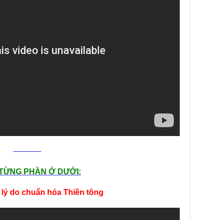
Chù
Việ
Tin
Diệ
VTV
tha
Chù
gìn
TT
Tọa
| C
Tọa
Chù
———–
Phó
SCT
TỪNG PHẦN Ở DƯỚI:
Chù
đưa
u lý do chuẩn hóa Thiền tông
Cụ 
chu