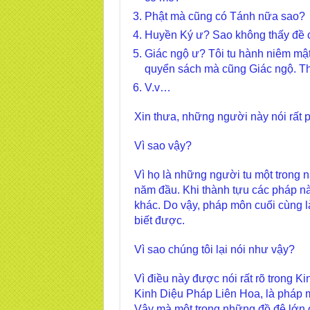
Phật mà cũng có Tánh nữa sao?
Huyền Ký ư? Sao không thấy đề c
Giác ngộ ư? Tôi tu hành niêm m
quyển sách mà cũng Giác ngộ. Th
V.v…
Xin thưa, những người này nói rất p
Vì sao vậy?
Vì họ là những người tu một trong 
năm đầu. Khi thành tựu các pháp n
khác. Do vậy, pháp môn cuối cùng l
biết được.
Vì sao chúng tôi lại nói như vậy?
Vì điều này được nói rất rõ trong 
Kinh Diệu Pháp Liên Hoa, là pháp mô
Vậy mà một trong những đồ đệ lớn 