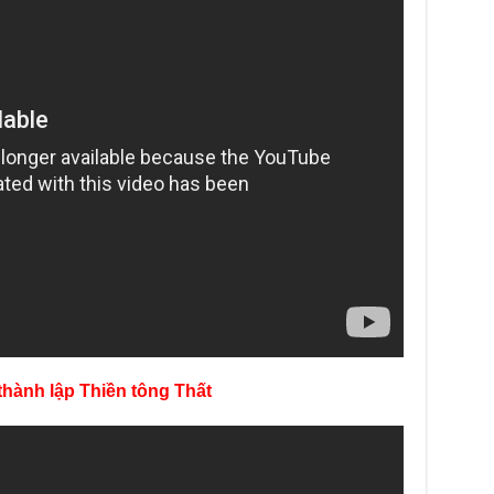
Giả
ngư
Phậ
Giả
về 
Thầ
Giả
Di 
Chù
dươ
tin
Giả
Ngồ
Giả
lập
 thành lập Thiền tông Thất
Giả
là 
Giả
trờ