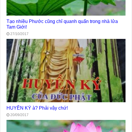
Tạo nhiều Phước cũng chỉ quanh quẩn trong nhà lửa
Tam Giới!
27/10/2017
HUYỀN KÝ à? Phải vậy chứ!
20/09/2017