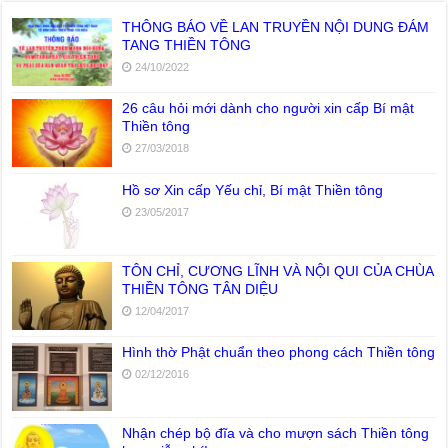
THÔNG BÁO VỀ LAN TRUYỀN NỘI DUNG ĐÁM
TANG THIỀN TÔNG
24/10/2022
26 câu hỏi mới dành cho người xin cấp Bí mật
Thiền tông
27/03/2018
Hồ sơ Xin cấp Yếu chỉ, Bí mật Thiền tông
23/05/2017
TÔN CHỈ, CƯƠNG LĨNH VÀ NỘI QUI CỦA CHÙA
THIỀN TÔNG TÂN DIỆU
12/04/2017
Hình thờ Phật chuẩn theo phong cách Thiền tông
02/12/2016
Nhận chép bộ đĩa và cho mượn sách Thiền tông