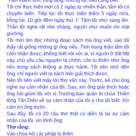
“Tâm thanh tịnh, rỗng lặng, nhưng lúc nào cũng biết”.
Tôi chỉ thực hiện mới có 2 ngày, tự nhiên thân, tâm tôi có
chuyển biến. Tiếp tục tôi thực hiện thêm 5 ngày nữa,
bỗng lúc 10 giờ đêm ngày thứ 7: Tâm tôi như sáng lên.
Thân tôi nghe rất nhẹ nhàng, người như muốn rời mặt
giường.
Tôi mới tìm đọc những đoạn sách mà ông viết, sao tôi
thấy rất giống những gì ông nêu. Tình trạng thân tâm tôi
cảm nhận được, không biết nói với ai, vì người ở đất Mỹ
này, chủ yếu cầu nguyện là chính; còn tu thiền như ông
nêu trong sách không ai thực hành. Tôi liền nhớ đến
ông, chỉ người viết ra sách mới giải thích được.
Nên tôi liền viết mấy lời thơ văn này. Trước, kể cho ông
nghe sự cảm nhận của tôi. Sau, xin ông giải thích hoặc
ông hỏi giùm tôi với vị Trưởng ban quản tri chùa Thiền
tông Tân Diệu về sự cảm nhận của tôi à cho tôi biết. Xin
cám ơn ông trước.
Sau đây, tôi có 20 câu thơ thất cú diễn tả lại sự cảm
nhận của tôi, xin trình ông:
Thơ rằng:
Vào chùa hỏi các pháp tu thiền