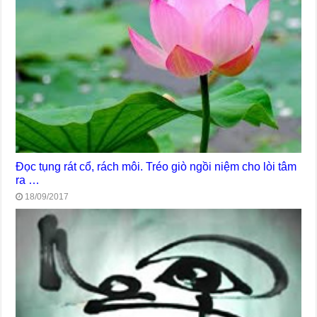
Đọc tụng rát cổ, rách môi. Tréo giò ngồi niệm cho lòi tâm
ra …
18/09/2017