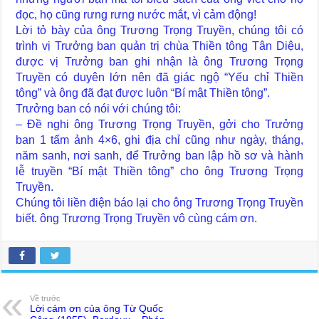
đọc, họ cũng rưng rưng nước mắt, vì cảm động!
Lời tỏ bày của ông Trương Trọng Truyền, chúng tôi có
trình vị Trưởng ban quản trị chùa Thiền tông Tân Diệu,
được vị Trưởng ban ghi nhận là ông Trương Trọng
Truyền có duyên lớn nên đã giác ngộ “Yếu chỉ Thiền
tông” và ông đã đạt được luôn “Bí mật Thiền tông”.
Trưởng ban có nói với chúng tôi:
– Đề nghi ông Trương Trọng Truyền, gởi cho Trưởng
ban 1 tấm ảnh 4×6, ghi địa chỉ cũng như ngày, tháng,
năm sanh, nơi sanh, để Trưởng ban lập hồ sơ và hành
lễ truyền “Bí mật Thiền tông” cho ông Trương Trọng
Truyền.
Chúng tôi liền điện báo lại cho ông Trương Trọng Truyền
biết. ông Trương Trọng Truyền vô cùng cám ơn.
Về trước
Lời cám ơn của ông Từ Quốc