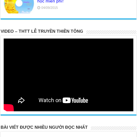
học miễn phí!
04/09/2015
VIDEO – THTT LỄ TRUYỀN THIỀN TÔNG
BÀI VIẾT ĐƯỢC NHIỀU NGƯỜI ĐỌC NHẤT
20 PARTS TOP SECRET BUDDHA LEFT FOR POSTERITY