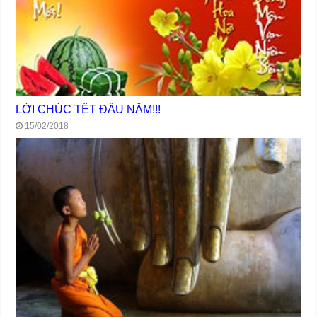
LỜI CHÚC TẾT ĐẦU NĂM!!!
15/02/2018