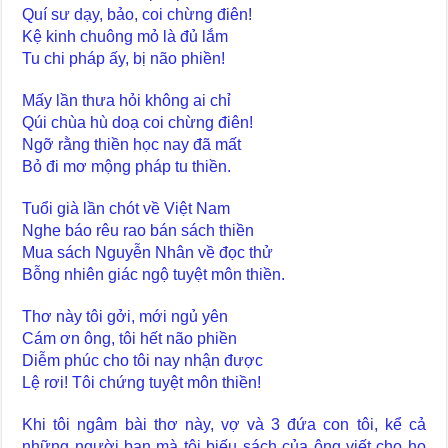
Quí sư dạy, bảo, coi chừng điên!
Kệ kinh chuông mỏ là đủ lắm
Tu chi pháp ấy, bị não phiền!
Mấy lần thưa hỏi không ai chỉ
Qúi chùa hù doạ coi chừng điên!
Ngỡ rằng thiền học nay đã mất
Bỏ đi mơ mộng pháp tu thiền.
Tuổi già lần chót về Việt Nam
Nghe báo rêu rao bán sách thiền
Mua sách Nguyễn Nhân về đọc thử
Bỗng nhiên giác ngộ tuyệt môn thiền.
Thơ này tôi gởi, mới ngủ yên
Cám ơn ông, tôi hết não phiền
Diễm phúc cho tôi nay nhận được
Lệ rơi! Tôi chứng tuyệt môn thiền!
Khi tôi ngâm bài thơ này, vợ và 3 đứa con tôi, kể cả
những người bạn mà tôi biếu sách của ông viết cho họ