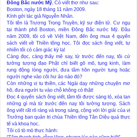
Đông Bắc nước Mỹ.
Có viết thơ như sau:
Boston, ngày 18 tháng 11 năm 2009.
Kính gởi tác giả Nguyễn Nhân.
Tôi tên là Trương Trọng Truyền, kỹ sư điện tử. Cư ngụ
tại thành phố Boston, miền Đông Bắc nước Mỹ. Đầu
năm 2009, tôi có về Việt Nam, đến ông mua 4 quyển
sách viết về Thiền tông học. Tôi đọc sách ông viết, tự
nhiên tôi có cảm giác kỳ lạ!
Càng đọc, càng thấy mê say, từ trước đến nay, tôi cứ
tưởng tượng đạo Phật chỉ biết gõ mõ, tụng kinh, làm
rung động lòng người, đưa tâm hồn người tụng hoặc
người nghe vào cõi hư ảo nào đó?
Còn những vị tu thiền, các Ngài dạy những chuyện mơ
hồ, đưa người tu vào chỗ không có thật!
Đọc 4 quyển sách ông viết, tâm tôi được sáng tỏ, xóa tan
những gì mà từ trước đến nay tôi tưởng tượng. Sách
ông viết rất rõ ràng và trong sáng, cộng với lời giải của vị
Trưởng ban quản trị chùa Thiền tông Tân Diệu quá thực
tế và khoa học.
Tôi có tò mò thực hành: