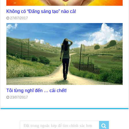
Không có “Đấng sáng tạo” nào cả!
27/07/2017
Tôi từng nghĩ đến … cái chết!
23/07/2017