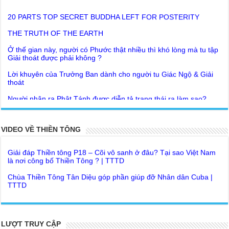
THE TRUTH OF THE EARTH
Ở thế gian này, người có Phước thật nhiều thì khó lòng mà tu tập
Giải thoát được phải không ?
Lời khuyên của Trưởng Ban dành cho người tu Giác Ngộ & Giải
thoát
Người nhận ra Phật Tánh được diễn tả trạng thái ra làm sao?
Giải đáp Thiền tông P19 - Ma Vương là ai? Cha để đức cho con?
Đức Phật dạy về cách tạo Công Đức và Phước Đức
Khoa học bế tắc về tìm nguồn gốc sự sống con người. Thầy
Như Lai dạy về Lời kỉnh nguyện trước khi ăn cơm
Nguyễn Nhân nói gì?
Bất lập văn tự, Giáo ngoại biệt truyền
Giải đáp Thiền tông P18 – Cõi vô sanh ở đâu? Tại sao Việt Nam
VIDEO VỀ THIỀN TÔNG
là nơi công bố Thiền Tông ? | TTTD
Như Lai Thanh Tịnh Thiền, Thiền Tông và Tổ Sư thiền là sao?
Chùa Thiền Tông Tân Diệu góp phần giúp đỡ Nhân dân Cuba |
Lục Diệu Pháp Môn
TTTD
Tu theo Thiền tông phải bỏ hết sao?
Chùa Thiền Tông Tân Diệu được Đài truyền hình Việt Nam VTV9
phỏng vấn trực tiếp
Yếu chỉ Thiền tông, Bí mật Thiền tông là sao?
Chùa Thiền Tông Tân Diệu - Phóng sự "Gieo duyên giữa mùa lũ"
Đức Phật Hoàng Trần Nhân Tông dạy con trong buổi lễ truyền
| TTTD
ngôi vua
LƯỢT TRUY CẬP
Chùa Thiền Tông Tân Diệu được Báo Đài Nghệ An đưa tin giúp