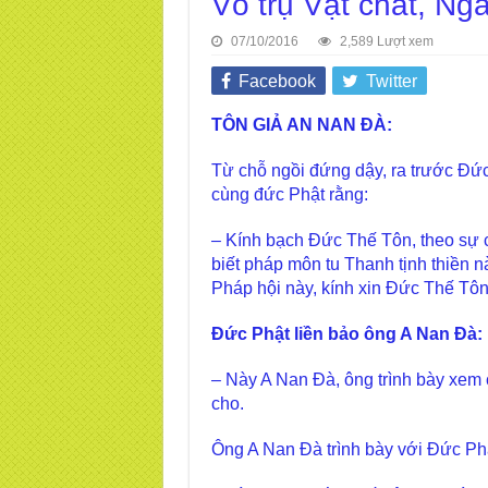
Vô trụ Vật chất, Ng
07/10/2016
2,589 Lượt xem
Facebook
Twitter
TÔN GIẢ AN NAN ĐÀ:
Từ chỗ ngồi đứng dậy, ra trước Đức 
cùng đức Phật rằng:
– Kính bạch Đức Thế Tôn, theo sự 
biết pháp môn tu Thanh tịnh thiền n
Pháp hội này, kính xin Đức Thế Tô
Đức Phật liền bảo ông A Nan Đà:
– Này A Nan Đà, ông trình bày xem
cho.
Ông A Nan Đà trình bày với Đức Phậ