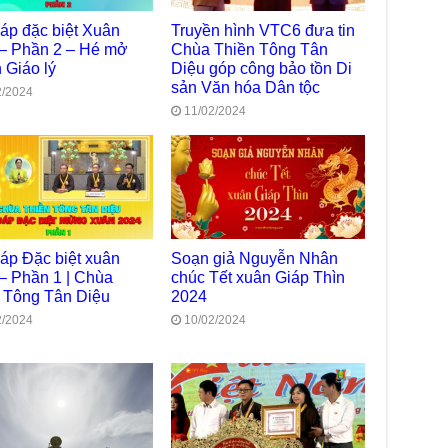
trự
đáp đặc biệt Xuân
Truyền hình VTC6 đưa tin
Giả
– Phần 2 – Hé mở
Chùa Thiền Tông Tân
Đạo
 Giáo lý
Diệu góp công bảo tồn Di
sản Văn hóa Dân tộc
Đài
2/2024
Tân
11/02/2024
TT
Phậ
hỗ 
Giả
Âm-
Chù
đáp Đặc biệt xuân
Soạn giả Nguyễn Nhân
Việ
– Phần 1 | Chùa
chúc Tết xuân Giáp Thìn
 Tông Tân Diệu
2024
Tin
Diệ
2/2024
10/02/2024
VTV
tha
Chù
gìn
TT