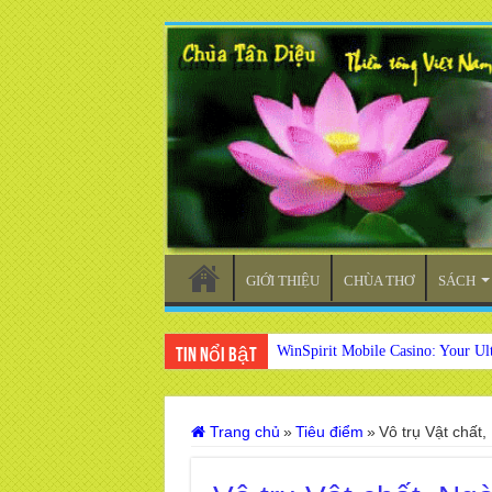
GIỚI THIỆU
CHÙA THƠ
SÁCH
WinSpirit Mobile Casino: Your Ul
Tin nổi bật
Trang chủ
»
Tiêu điểm
»
Vô trụ Vật chất