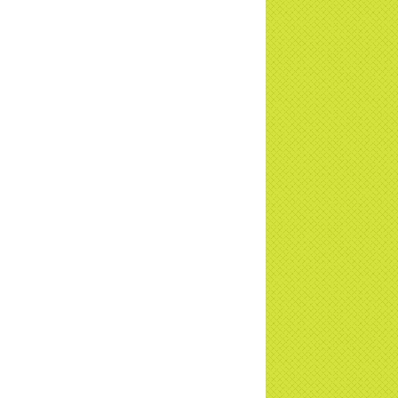
c tiếp
i đáp P15: Tổ chức loài Cô hồn? Giáo lý
 Phật khi nào xuất bản? | TTTD
 truyền hình đưa tin Chùa Thiền Tông
 Diệu cùng Hội Chữ Thập Đỏ trao quà |
TD
t tử Thiền Tông Tân Diệu trao 115 triệu
trợ gia đình khó khăn tại Nghệ An
i đáp Thiền Tông P14: Nguồn gốc của
Dương lịch. Tầng Bình lưu lớn đến đâu?
a Thiền Tông Tân Diệu - Tự hào Di sản
t Nam - VTV8 đưa tin Thời sự | TTTD
h Hoa Đất Việt - Chùa Thiền Tông Tân
u - Diễn đàn Gala Xuân 2025
5 đưa tin chùa Thiền Tông Tân Diệu
m dự Lễ hội Văn hóa 54 dân tộc | TTTD
a Thiền Tông Tân Diệu góp phần giữ
 văn hóa, tín ngưỡng - VTV4 đưa tin |
TD