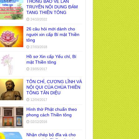
THÔNG BÁO VỀ LAN
TRUYỀN NỘI DUNG ĐÁM
TANG THIỀN TÔNG
24/10/2022
26 câu hỏi mới dành cho
người xin cấp Bí mật Thiền
tông
27/03/2018
Hồ sơ Xin cấp Yếu chỉ, Bí
mật Thiền tông
23/05/2017
TÔN CHỈ, CƯƠNG LĨNH VÀ
NỘI QUI CỦA CHÙA THIỀN
TÔNG TÂN DIỆU
12/04/2017
Hình thờ Phật chuẩn theo
phong cách Thiền tông
02/12/2016
Nhận chép bộ đĩa và cho