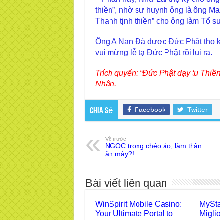
thiền”, nhờ sư huynh ông là ông Ma
Thanh tịnh thiền” cho ông làm Tổ sư
Ông A Nan Đà được Đức Phật thọ ký
vui mừng lễ tạ Đức Phật rồi lui ra.
Trích quyển: “Đức Phật dạy tu Thiền
Nhân.
Facebook
Twitter
Chia sẻ
Về trước
NGỌC trong chéo áo, làm thân
ăn mày?!
Bài viết liên quan
WinSpirit Mobile Casino:
MySta
Your Ultimate Portal to
Migli