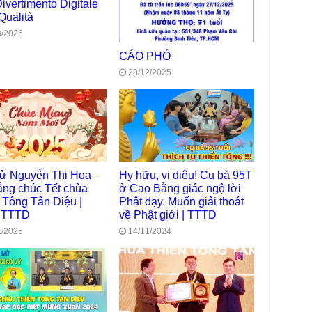
Divertimento Digitale
TT
Qualità
Chù
3/2026
làm
CÁO PHÓ
Chù
28/12/2025
dươ
Phó
Diệ
Hà 
Bất
Tôn
TT
tử Nguyễn Thị Hoa –
Hy hữu, vi diệu! Cụ bà 95T
Đài
ng chúc Tết chùa
ở Cao Bằng giác ngộ lời
- H
 Tông Tân Diệu |
Phật dạy. Muốn giải thoát
 TTTD
về Phật giới | TTTD
Tâm
dịp
1/2025
14/11/2024
TT
Kỷ 
Ng
Chù
chư