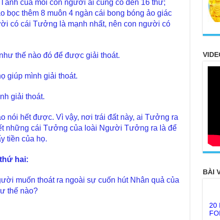
Tánh của mỗi con người ai cũng có đến 16 thứ;
bao bọc thêm 8 muôn 4 ngàn cái bong bóng ảo giác
ười có cái Tưởng là mạnh nhất, nên con người có
VIDE
hư thế nào đó để được giải thoát.
ọ giúp mình giải thoát.
h giải thoát.
 nói hết được. Vì vậy, nơi trái đất này, ai Tưởng ra
hết những cái Tưởng của loài Người Tưởng ra là để
y tiền của họ.
thứ hai:
BÀI 
 người muốn thoát ra ngoài sự cuốn hút Nhân quả của
20
hư thế nào?
FO
TH