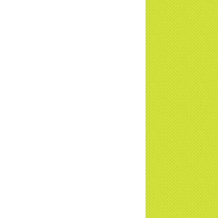
TD
a Thiền Tông Tân Diệu được Đài VTV9
 phóng sự vinh danh | TTTD
a Thiền Tông Tân Diệu được tuyên
ng - Đài VTV1 đưa tin | TTTD
ng sự Hà Tĩnh về chùa Thiền Tông Tân
u phối hợp cùng Hội Chữ Thập Đỏ TP.
Nội | TTTD
 ngờ 10 năm sau quay lại chùa Thiền
g Tân Diệu và cái kết không ngờ ... |
TD
 HTV7 đưa tin chùa Thiền Tông Tân Diệu
ành trình lan tỏa yêu thương | TTTD
 sự của Thiền gia Thị Hoa (ĐN) nhân
 kỷ niệm 8 năm Công bố Huyền ký |
TD
niệm 8 năm Công bố Huyền Ký - Đoàn
hệ An
a Thiền Tông Tân Diệu tham gia
ơng trình Nhân đạo cấp Quốc gia - HTV