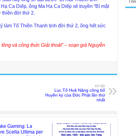
Tổn
TT
Đức
 Ha Ca Diếp, ông Ma Ha Ca Diếp sẽ truyền “Bí mật
tro
 thiền đời thứ 2.
Báo
chù
Tại
Phậ
 làm Tổ Thiền Thanh tịnh đời thứ 2, ông hết sức
Chù
100
Tin
Giả
 tông và công thức Giải thoát” – soạn giả Nguyễn
tho
Chù
vì 
huy
Chù
thự
Kế tiếp
Lục Tổ Huệ Năng công bố
Chù
Huyền ký của Đức Phật lần thứ
ứng
nhất
Phá
Chù
Thầ
súc
ke Gaming: La
Phó
ore Scelta Ultima per
Diệ