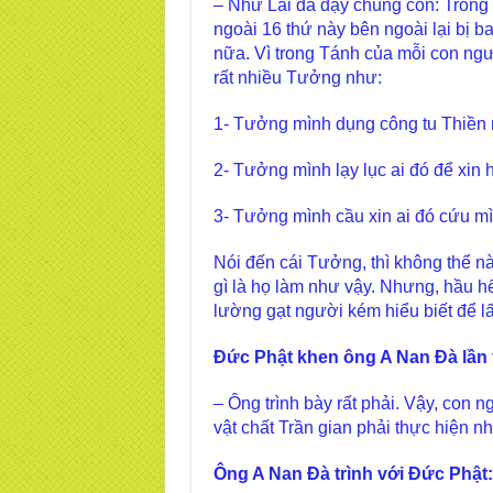
– Như Lai đã dạy chúng con: Trong 
ngoài 16 thứ này bên ngoài lại bị 
nữa. Vì trong Tánh của mỗi con ng
rất nhiều Tưởng như:
1- Tưởng mình dụng công tu Thiền n
2- Tưởng mình lạy lục ai đó để xin h
3- Tưởng mình cầu xin ai đó cứu mìn
Nói đến cái Tưởng, thì không thể nào
gì là họ làm như vậy. Nhưng, hầu 
lường gạt người kém hiểu biết để lấ
Đức Phật khen ông A Nan Đà lần 
– Ông trình bày rất phải. Vậy, con
vật chất Trần gian phải thực hiện n
Ông A Nan Đà trình với Đức Phật: