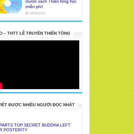
mượn sách Thiền tông học
miễn phí!
04/09/2015
O – THTT LỄ TRUYỀN THIỀN TÔNG
VIẾT ĐƯỢC NHIỀU NGƯỜI ĐỌC NHẤT
 PARTS TOP SECRET BUDDHA LEFT
R POSTERITY
E TRUTH OF THE EARTH