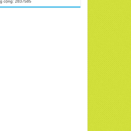
g cộng: 2837585
TD
 Phật Hoàng Trần Nhân Tông dạy con
ng buổi lễ truyền ngôi vua
 VTV, VOV, An Ninh Thủ Đô đưa tin về
a Thiền Tông Tân Diệu
 sao Ma Vương không làm gì được Đức
t?
a Thiền Tông Tân Diệu tham dự kỷ niệm
 năm ngày Báo chí Việt Nam
h thần Thiền tông
i đáp Thiền tông P17 - Tu Tịnh độ có giải
át không? Con người đầu tiên? | TTTD
a Thiền Tông Tân Diệu được vinh danh
những đóng góp trong bảo tồn và phát
 di sản văn hóa phi vật thể
a Thiền Tông Tân Diệu được Đài Hà Nội
c hiện phóng sự ngắn | TTTD
a Thiền Tông Tân Diệu thiết thực hưởng
 tháng nhân đạo 2025 - Báo Đời Sống
p Luật
a Thiền Tông Tân Diệu - Giải đáp P16
n, Thánh Tiên ăn gì? Đạo dạy Tu để làm
 sinh?
ng sự Nét đẹp về chùa Thiền Tông Tân
u - Truyền hình VTVCab thực hiện |