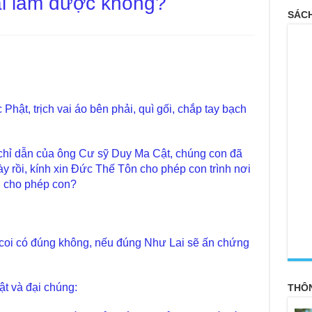
ài làm được không?
SÁCH
Phật, trịch vai áo bên phải, quì gối, chắp tay bạch
chỉ dẫn của ông Cư sỹ Duy Ma Cật, chúng con đã
ày rồi, kính xin Đức Thế Tôn cho phép con trình nơi
n cho phép con?
<
 coi có đúng không, nếu đúng Như Lai sẽ ấn chứng
t và đại chúng:
THÔ