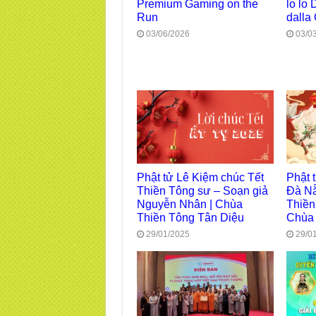
Premium Gaming on the
lo lo 
Run
dalla 
03/06/2026
03/0
Phật tử Lê Kiệm chúc Tết
Phật 
Thiền Tông sư – Soạn giả
Đà Nẵ
Nguyễn Nhân | Chùa
Thiền
Thiền Tông Tân Diệu
Chùa
29/01/2025
29/0