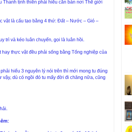
Thanh tịnh thiền phải hiểu căn bản nơi Thế giới
ực vật là cấu tạo bằng 4 thứ: Đất – Nước – Gió –
 trì và kéo luân chuyển, gọi là luân hồi.
t hay thực vật đều phải sống bằng Tổng nghiệp của
 phải hiểu 3 nguyên lý nói trên thì mới mong tu đúng
 vậy, dù có ngồi đó tu mấy đời đi chăng nữa, cũng
hải.
hêm: