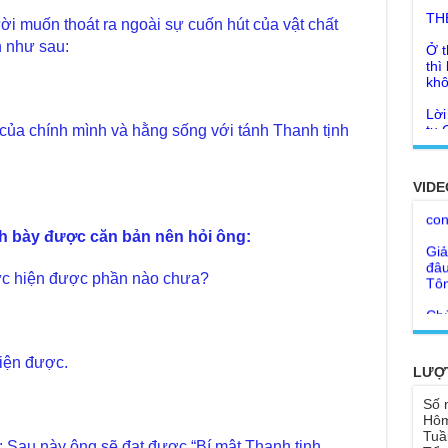
Ở t
i muốn thoát ra ngoài sự cuốn hút của vật chất
thì
n như sau:
khô
Lời
tu 
Giả
Ngư
của chính mình và hằng sống với tánh Thanh tịnh
Cha
thá
Kho
Đức
con
VIDE
Ph
Giả
Như
đâu
h bày được căn bản nên hỏi ông:
cơ
Tôn
Bất
hực hiện được phần nào chưa?
Chù
đỡ 
Như
Tổ 
Chù
hìn
Lục
iện được.
LƯỢ
Chù
Tu 
"Gi
Số 
Yếu
Hôm
Chù
sa
Tuầ
Ngh
: Sau này ông sẽ đạt được “Bí mật Thanh tịnh