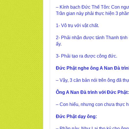
– Kính bạch Đức Thế Tôn: Con ngườ
Trần gian này phải thực hiện 3 phầ
1- Vô trụ với vật chất.
2- Phải nhận được tánh Thanh tịnh 
ấy.
3- Phải tạo ra được công đức.
Đức Phật nghe ông A Nan Đà trìn
– Vậy, 3 căn bản nói trên ông đã t
Ông A Nan Đà trình với Đức Phật:
– Con hiểu, nhưng con chưa thực h
Đức Phật dạy ông:
– Phần này, Như Lai thọ ký cho ông