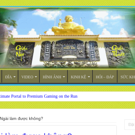
ĐĨA
VIDEO
HÌNH ẢNH
KINH KỆ
HỎI – ĐÁP
SỨC KH
timate Portal to Premium Gaming on the Run
, Ngài làm được không?