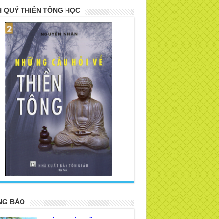
 QUÝ THIỀN TÔNG HỌC
>
NG BÁO