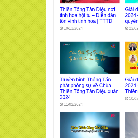
Thiền Tông Tân Diệu nơi
Giải 
tinh hoa hội tụ – Diễn đàn
2024 
tôn vinh tinh hoa | TTTD
quyển
10/11/2024
22/0
Truyền hình Thông Tấn
Giải 
phát phóng sự về Chùa
2024 
Thiền Tông Tân Diệu xuân
Thiền
2024
10/0
11/02/2024