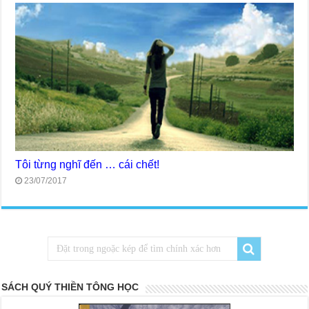
Tôi từng nghĩ đến … cái chết!
23/07/2017
SÁCH QUÝ THIỀN TÔNG HỌC