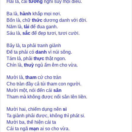
Hai là, cái
tưởng
nghĩ suy mọi điều.
Ba là,
hành
khắp mọi nơi.
Bốn là, chữ
thức
dương danh với đời.
Năm là,
tài
để đua ganh.
Sáu là,
sắc
để đẹp tươi, tươi cười.
Bảy là, ta phải tranh giành
Để ta phải có
danh
vì núi sông.
Tám là, phải
thực
thật ngon.
Chín là,
thuỳ
ngủ ấm êm cho vừa.
Mười là,
tham
cứ cho tràn
Cho tràn đầy cả túi tham con người.
Mười một, nói đến cái
sân
Tham mà không được nổi sân lên liền.
Mười hai, chiếm dụng nên
si
Ta giành phải được, không thì phát si.
Mười ba, thể hiện cái ta
Cái ta ngã
mạn
ai so cho vừa.