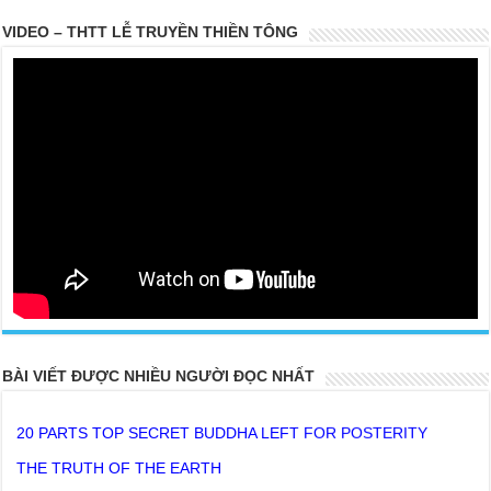
VIDEO – THTT LỄ TRUYỀN THIỀN TÔNG
20 PARTS TOP SECRET BUDDHA LEFT FOR POSTERITY
BÀI VIẾT ĐƯỢC NHIỀU NGƯỜI ĐỌC NHẤT
THE TRUTH OF THE EARTH
Ở thế gian này, người có Phước thật nhiều thì khó lòng mà tu tập
Giải thoát được phải không ?