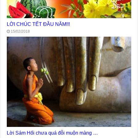
LỜI CHÚC TẾT ĐẦU NĂM!!!
15/02/2018
Lời Sám Hối chưa quá đỗi muộn màng …