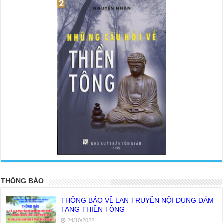
<
>
THÔNG BÁO
THÔNG BÁO VỀ LAN TRUYỀN NỘI DUNG ĐÁM
TANG THIỀN TÔNG
24/10/2022