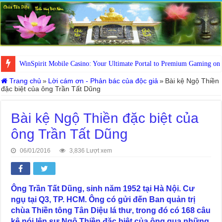
WinSpirit Mobile Casino: Your Ultimate Portal to Premium Gaming on
Trang chủ
»
Lời cám ơn - Phản bác của độc giả
»
Bài kệ Ngộ Thiền
đặc biệt của ông Trần Tất Dũng
Bài kệ Ngộ Thiền đặc biệt của
ông Trần Tất Dũng
06/01/2016
3,836 Lượt xem
Ông Trần Tất Dũng, sinh năm 1952 tại Hà Nội. Cư
ngụ tại Q3, TP. HCM. Ông có gửi đến Ban quản trị
chùa Thiền tông Tân Diệu lá thư, trong đó có 168 câu
kệ nói lên sự Ngộ Thiền đặc biệt của ông qua những