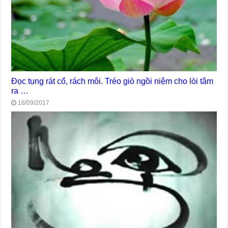
Đọc tụng rát cổ, rách môi. Tréo giò ngồi niệm cho lòi tâm
ra …
18/09/2017