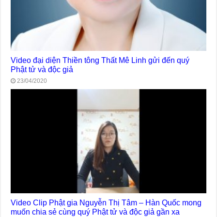
Video đại diện Thiền tông Thất Mê Linh gửi đến quý
Phật tử và độc giả
23/04/2020
Video Clip Phật gia Nguyễn Thị Tâm – Hàn Quốc mong
muốn chia sẻ cùng quý Phật tử và độc giả gần xa