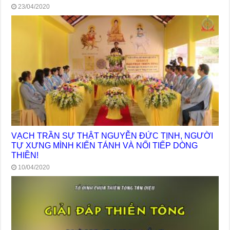
23/04/2020
VẠCH TRẦN SỰ THẬT NGUYỄN ĐỨC TỊNH, NGƯỜI
TỰ XƯNG MÌNH KIẾN TÁNH VÀ NỐI TIẾP DÒNG
THIỀN!
10/04/2020