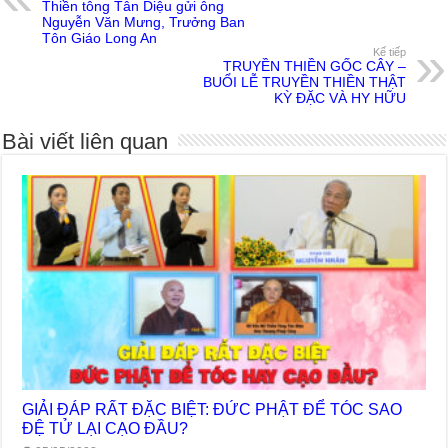
Thiền tông Tân Diệu gửi ông
Nguyễn Văn Mưng, Trưởng Ban
Tôn Giáo Long An
Kế tiếp
TRUYỀN THIỀN GỐC CÂY –
BUỔI LỄ TRUYỀN THIỀN THẬT
KỲ ĐẶC VÀ HY HỮU
Bài viết liên quan
GIẢI ĐÁP RẤT ĐẶC BIỆT: ĐỨC PHẬT ĐỂ TÓC SAO
ĐỆ TỬ LẠI CẠO ĐẦU?