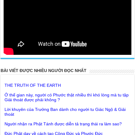
20 PARTS TOP SECRET BUDDHA LEFT FOR POSTERITY
BÀI VIẾT ĐƯỢC NHIỀU NGƯỜI ĐỌC NHẤT
THE TRUTH OF THE EARTH
Ở thế gian này, người có Phước thật nhiều thì khó lòng mà tu tập
Giải thoát được phải không ?
Lời khuyên của Trưởng Ban dành cho người tu Giác Ngộ & Giải
thoát
Người nhận ra Phật Tánh được diễn tả trạng thái ra làm sao?
Giải đáp Thiền tông P19 - Ma Vương là ai? Cha để đức cho con?
Đức Phật dạy về cách tạo Công Đức và Phước Đức
Khoa học bế tắc về tìm nguồn gốc sự sống con người. Thầy
Như Lai dạy về Lời kỉnh nguyện trước khi ăn cơm
Nguyễn Nhân nói gì?