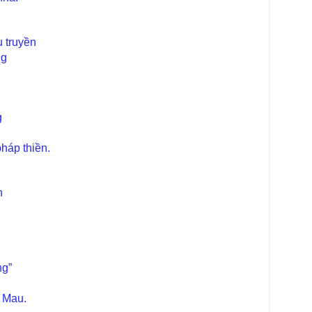
Phó
Diệ
TT
u truyền
Chù
ng
làm
Chù
dươ
Phó
g
Diệ
Hà 
háp thiền.
Bất
Tôn
TT
n
Đài
- H
Tâm
dịp
TT
ng”
Kỷ 
Ng
 Mau.