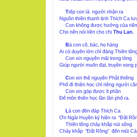
T
iếp con là người nhận ra
Nguồn thiền thanh tịnh Thích Ca lư
Con không được hưởng của riê
Cho nên nói liền cho chị
Thu Lan.
B
à con cô, bác, họ hàng
Ai có duyên lớn chỉ đàng Thiền tôn
Con xin nguyện mãi trong lòng
Giúp người muốn đạt, truyền xong p
C
on xin thệ nguyện Phật thiêng
Phổ đi thiền học chỉ riêng người cầ
Con xin góp được ít phần
Để môn thiền học lần lần phổ ra.
L
à con đền đáp Thích Ca
Ơn Ngài Huyền ký hiện ra “Đất Rồ
Thiền tông chảy khắp núi sông
Chảy khắp “Đất Rồng” đến mũi Cà