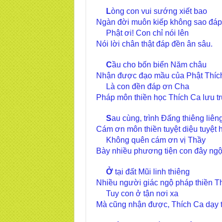
L
òng con vui sướng xiết bao
Ngàn đời muôn kiếp không sao đáp
Phật ơi! Con chỉ nói lên
Nói lời chân thật đáp đền ân sâu.
C
ầu cho bốn biển Năm châu
Nhận được đạo mầu của Phật Thíc
Là con đền đáp ơn Cha
Pháp môn thiền học Thích Ca lưu tr
S
au cùng, trình Đấng thiêng liên
Cám ơn môn thiền tuyệt diệu tuyệt 
Không quên cám ơn vị Thầy
Bày nhiều phương tiện con đây ngộ 
Ở
tại đất Mũi linh thiêng
Nhiều người giác ngộ pháp thiền T
Tuy con ở tận nơi xa
Mà cũng nhận được, Thích Ca dạy t