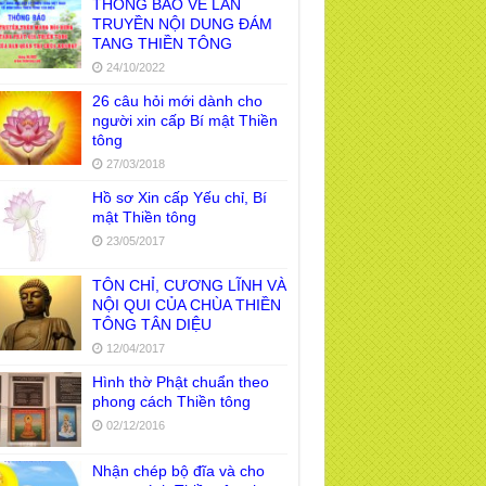
THÔNG BÁO VỀ LAN
TRUYỀN NỘI DUNG ĐÁM
TANG THIỀN TÔNG
24/10/2022
26 câu hỏi mới dành cho
người xin cấp Bí mật Thiền
tông
27/03/2018
Hồ sơ Xin cấp Yếu chỉ, Bí
mật Thiền tông
23/05/2017
TÔN CHỈ, CƯƠNG LĨNH VÀ
NỘI QUI CỦA CHÙA THIỀN
TÔNG TÂN DIỆU
12/04/2017
Hình thờ Phật chuẩn theo
phong cách Thiền tông
02/12/2016
Nhận chép bộ đĩa và cho