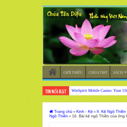
GIỚI THIỆU
CHÙA THƠ
SÁCH
WinSpirit Mobile Casino: Your Ul
Tin nổi bật
Trang chủ
»
Kinh - Kệ
»
II. Kệ Ngộ Thiền
Ngộ Thiền
»
16. Bài kệ ngộ Thiền của ôn