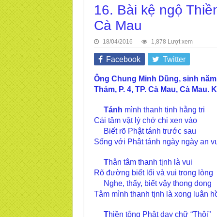
16. Bài kệ ngộ Thi
Cà Mau
18/04/2016
1,878 Lượt xem
Facebook
Twitter
Ông Chung Minh Dũng
,
sinh năm 
Thám, P. 4, TP. Cà Mau, Cà Mau. K
Tánh
mình thanh tịnh hằng tri
Cái tâm vật lý chớ chi xen vào
Biết rõ Phật tánh trước sau
Sống với Phật tánh ngày ngày an vu
T
hân tâm thanh tịnh là vui
Rõ đường biết lối và vui trong lòng
Nghe, thấy, biết vậy thong dong
Tâm mình thanh tịnh là xong luân hồ
T
hiền tông Phật dạy chữ “Thôi”