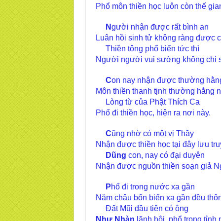
Phổ môn thiền học luôn còn thế gia
N
gười nhận được rất bình an
Luân hồi sinh tử không ràng được c
Thiền tông phổ biến tức thì
Người người vui sướng không chi 
C
on nay nhận được thường hằn
Môn thiền thanh tịnh thường hằng 
Lòng từ của Phật Thích Ca
Phổ đi thiền học, hiện ra nơi này.
C
ũng nhờ có một vị Thầy
Nhận được thiền học tại đây lưu tr
Dũng
con, nay có đại duyên
Nhận được nguồn thiền soạn giả 
P
hổ đi trong nước xa gần
Năm châu bốn biển xa gần đều thô
Đất Mũi đầu tiên có ông
Như Nhàn
lãnh hội, phổ trong tỉnh 