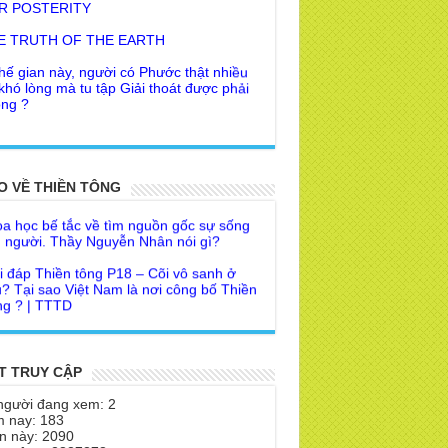
E TRUTH OF THE EARTH
hế gian này, người có Phước thật nhiều
 khó lòng mà tu tập Giải thoát được phải
ng ?
 khuyên của Trưởng Ban dành cho người
Giác Ngộ & Giải thoát
i đáp Thiền tông P19 - Ma Vương là ai?
ời nhận ra Phật Tánh được diễn tả trạng
 để đức cho con?
i ra làm sao?
O VỀ THIỀN TÔNG
a học bế tắc về tìm nguồn gốc sự sống
 Phật dạy về cách tạo Công Đức và
 người. Thầy Nguyễn Nhân nói gì?
ước Đức
i đáp Thiền tông P18 – Cõi vô sanh ở
 Lai dạy về Lời kỉnh nguyện trước khi ăn
? Tại sao Việt Nam là nơi công bố Thiền
m
g ? | TTTD
 lập văn tự, Giáo ngoại biệt truyền
a Thiền Tông Tân Diệu góp phần giúp
Nhân dân Cuba | TTTD
 Lai Thanh Tịnh Thiền, Thiền Tông và
Sư thiền là sao?
a Thiền Tông Tân Diệu được Đài truyền
T TRUY CẬP
h Việt Nam VTV9 phỏng vấn trực tiếp
 Diệu Pháp Môn
người đang xem: 2
a Thiền Tông Tân Diệu - Phóng sự
theo Thiền tông phải bỏ hết sao?
 nay: 183
eo duyên giữa mùa lũ" | TTTD
n này: 2090
 chỉ Thiền tông, Bí mật Thiền tông là