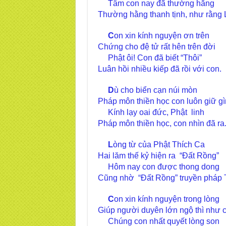
Tâm con nay đã thường hằng
Thường hằng thanh tịnh, như rằng 
C
on xin kính nguyện ơn trên
Chứng cho đệ tử rất hên trên đời
Phật ôi! Con đã biết “Thôi”
Luân hồi nhiều kiếp đã rồi với con.
D
ù cho biển cạn núi mòn
Pháp môn thiền học con luôn giữ gì
Kính lạy oai đức, Phật linh
Pháp môn thiền học, con nhìn đã ra
L
òng từ của Phật Thích Ca
Hai lăm thế kỷ hiện ra “Đất Rồng”
Hôm nay con được thong dong
Cũng nhờ “Đất Rồng” truyền pháp T
C
on xin kính nguyện trong lòng
Giúp người duyên lớn ngộ thì như 
Chúng con nhất quyết lòng son