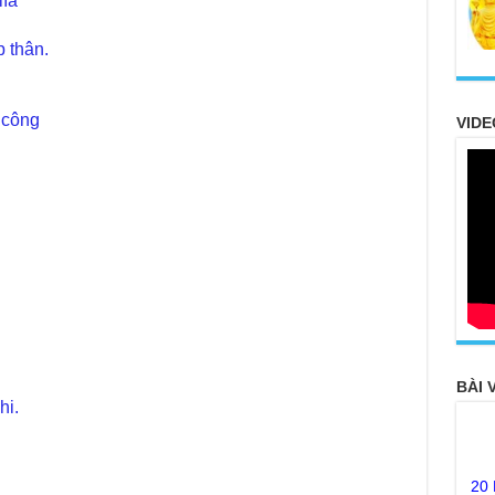
lìa
 thân.
 công
VIDE
.
BÀI 
hi.
20
FO