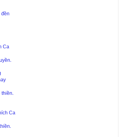
Chù
chư
trự
 đền
Giả
Đạo
Đài
Tân
TT
h Ca
Phậ
uyền.
hỗ 
Giả
g
Âm-
hay
Chù
Việ
thiền.
Tin
Diệ
hích Ca
VTV
tha
hiền.
Chù
gìn