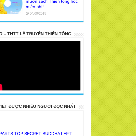
mượn sách Thiền tông học
miễn phí!
04/09/2015
O – THTT LỄ TRUYỀN THIỀN TÔNG
VIẾT ĐƯỢC NHIỀU NGƯỜI ĐỌC NHẤT
 PARTS TOP SECRET BUDDHA LEFT
R POSTERITY