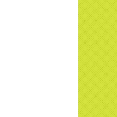
a Thiền Tông Tân Diệu tham gia
ơng trình Nhân đạo cấp Quốc gia - HTV
c tiếp
i đáp P15: Tổ chức loài Cô hồn? Giáo lý
 Phật khi nào xuất bản? | TTTD
 truyền hình đưa tin Chùa Thiền Tông
 Diệu cùng Hội Chữ Thập Đỏ trao quà |
TD
t tử Thiền Tông Tân Diệu trao 115 triệu
trợ gia đình khó khăn tại Nghệ An
i đáp Thiền Tông P14: Nguồn gốc của
Dương lịch. Tầng Bình lưu lớn đến đâu?
a Thiền Tông Tân Diệu - Tự hào Di sản
t Nam - VTV8 đưa tin Thời sự | TTTD
h Hoa Đất Việt - Chùa Thiền Tông Tân
u - Diễn đàn Gala Xuân 2025
5 đưa tin chùa Thiền Tông Tân Diệu
m dự Lễ hội Văn hóa 54 dân tộc | TTTD
a Thiền Tông Tân Diệu góp phần giữ
 văn hóa, tín ngưỡng - VTV4 đưa tin |