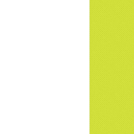
ng sự Nét đẹp về chùa Thiền Tông Tân
u - Truyền hình VTVCab thực hiện |
TD
a Thiền Tông Tân Diệu được Đài VTV9
 phóng sự vinh danh | TTTD
a Thiền Tông Tân Diệu được tuyên
ng - Đài VTV1 đưa tin | TTTD
ng sự Hà Tĩnh về chùa Thiền Tông Tân
u phối hợp cùng Hội Chữ Thập Đỏ TP.
Nội | TTTD
 ngờ 10 năm sau quay lại chùa Thiền
g Tân Diệu và cái kết không ngờ ... |
TD
 HTV7 đưa tin chùa Thiền Tông Tân Diệu
ành trình lan tỏa yêu thương | TTTD
 sự của Thiền gia Thị Hoa (ĐN) nhân
 kỷ niệm 8 năm Công bố Huyền ký |
TD
niệm 8 năm Công bố Huyền Ký - Đoàn
hệ An