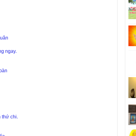
luân
ng ngay.
 bàn
 thứ chi.