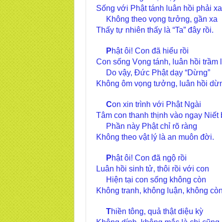
Sống với Phật tánh luân hồi phải xa
Không theo vọng tưởng, gần xa
Thấy tự nhiên thấy là “Ta” đây rồi.
P
hật ôi! Con đã hiểu rồi
Con sống Vọng tánh, luân hồi trầm 
Do vậy, Đức Phật dạy “Dừng”
Không ôm vọng tưởng, luân hồi dừ
C
on xin trình với Phật Ngài
Tâm con thanh thịnh vào ngay Niết
Phần này Phật chỉ rõ ràng
Không theo vật lý là an muôn đời.
P
hật ôi! Con đã ngộ rồi
Luân hồi sinh tử, thôi rồi với con
Hiện tại con sống không còn
Không tranh, không luận, không còn
T
hiền tông, quả thật diệu kỳ