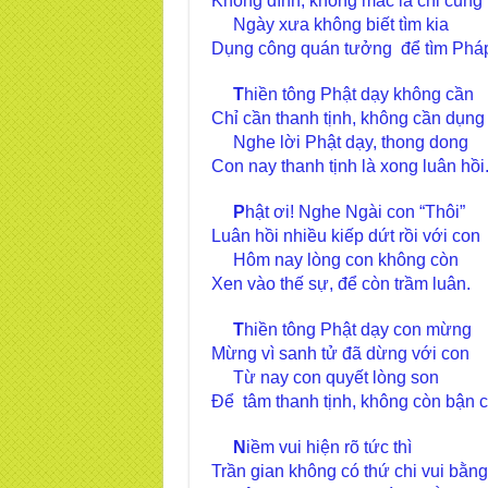
Không dính, không mắc là chi cũng 
Ngày xưa không biết tìm kia
Dụng công quán tưởng để tìm Pháp
T
hiền tông Phật dạy không cần
Chỉ cần thanh tịnh, không cần dụng
Nghe lời Phật dạy, thong dong
Con nay thanh tịnh là xong luân hồi
P
hật ơi! Nghe Ngài con “Thôi”
Luân hồi nhiều kiếp dứt rồi với con
Hôm nay lòng con không còn
Xen vào thế sự, để còn trầm luân.
T
hiền tông Phật dạy con mừng
Mừng vì sanh tử đã dừng với con
Từ nay con quyết lòng son
Để tâm thanh tịnh, không còn bận c
N
iềm vui hiện rõ tức thì
Trần gian không có thứ chi vui bằng