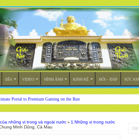
ĐĨA
VIDEO
HÌNH ẢNH
KINH KỆ
HỎI – ĐÁP
SỨC KH
timate Portal to Premium Gaming on the Run
 của những vị trong và ngoài nước
»
1.Những vị trong nước
g Chung Minh Dũng, Cà Mau