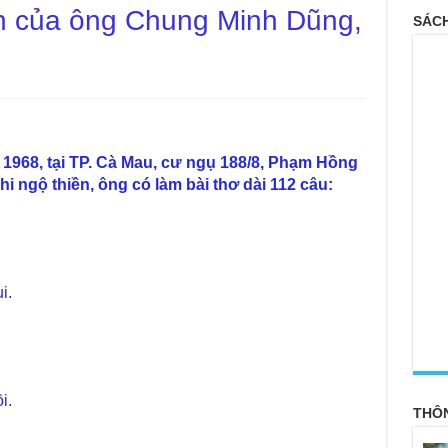
ền của ông Chung Minh Dũng,
SÁCH
1968, tại TP. Cà Mau, cư ngụ 188/8, Phạm Hồng
hi ngộ thiền, ông có làm bài thơ dài 112 câu:
i.
<
i.
THÔ