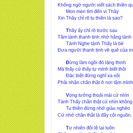
Không ngờ người viết sách thiền q
Mon men tìm đến vị Thầy
Xin Thầy chỉ rõ tu thiền là sao?
T
hầy ấy chỉ rõ trước sau
Tâm tánh thanh tịnh nhớ hằng tánh
Tánh Nghe tánh Thấy là bè
Đưa người thanh tịnh về quê của m
Đ
ừng lầm ngồi đó lặng thinh
Mà thấy cứ thấy tự mình biết thôi
Đặc biệt đừng nghĩ xa xôi
Phải nhận chân thật ở nơi tâm mình
V
ọng tưởng thoải mái cứ nhìn
Tánh Thấy chân thật cứ nhìn không
Tu thiền đừng nhớ giàu nghèo
Cứ nhớ chân thật là đây cội nguồn.
T
ự nhiên đôi lệ lại tuôn