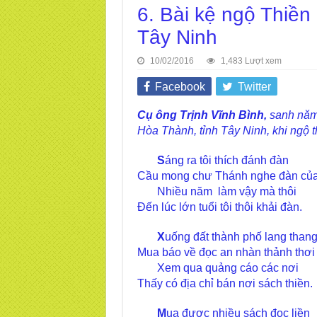
6. Bài kệ ngộ Thiền
Tây Ninh
10/02/2016
1,483 Lượt xem
Facebook
Twitter
Cụ ông Trịnh Vĩnh Bình,
sanh năm 
Hòa Thành, tỉnh Tây Ninh, khi ngộ th
S
áng ra tôi thích đánh đàn
Cầu mong chư Thánh nghe đàn của 
Nhiều năm làm vậy mà thôi
Đến lúc lớn tuổi tôi thôi khải đàn.
X
uống đất thành phố lang than
Mua báo về đọc an nhàn thảnh thơi
Xem qua quảng cáo các nơi
Thấy có địa chỉ bán nơi sách thiền.
M
ua được nhiều sách đọc liền