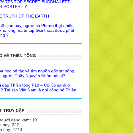
E TRUTH OF THE EARTH
hế gian này, người có Phước thật nhiều
 khó lòng mà tu tập Giải thoát được phải
ng ?
 khuyên của Trưởng Ban dành cho người
Giác Ngộ & Giải thoát
i đáp Thiền tông P19 - Ma Vương là ai?
ời nhận ra Phật Tánh được diễn tả trạng
 để đức cho con?
i ra làm sao?
O VỀ THIỀN TÔNG
a học bế tắc về tìm nguồn gốc sự sống
 Phật dạy về cách tạo Công Đức và
 người. Thầy Nguyễn Nhân nói gì?
ước Đức
i đáp Thiền tông P18 – Cõi vô sanh ở
 Lai dạy về Lời kỉnh nguyện trước khi ăn
? Tại sao Việt Nam là nơi công bố Thiền
m
g ? | TTTD
 lập văn tự, Giáo ngoại biệt truyền
a Thiền Tông Tân Diệu góp phần giúp
Nhân dân Cuba | TTTD
 Lai Thanh Tịnh Thiền, Thiền Tông và
Sư thiền là sao?
a Thiền Tông Tân Diệu được Đài truyền
T TRUY CẬP
h Việt Nam VTV9 phỏng vấn trực tiếp
 Diệu Pháp Môn
người đang xem: 10
a Thiền Tông Tân Diệu - Phóng sự
 nay: 322
theo Thiền tông phải bỏ hết sao?
eo duyên giữa mùa lũ" | TTTD
n này: 2748