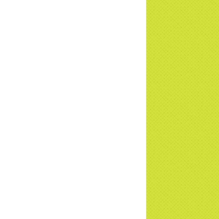
ng sự Nét đẹp về chùa Thiền Tông Tân
u - Truyền hình VTVCab thực hiện |
TD
a Thiền Tông Tân Diệu được Đài VTV9
 phóng sự vinh danh | TTTD
a Thiền Tông Tân Diệu được tuyên
ng - Đài VTV1 đưa tin | TTTD
ng sự Hà Tĩnh về chùa Thiền Tông Tân
u phối hợp cùng Hội Chữ Thập Đỏ TP.
Nội | TTTD
 ngờ 10 năm sau quay lại chùa Thiền
g Tân Diệu và cái kết không ngờ ... |
TD
 HTV7 đưa tin chùa Thiền Tông Tân Diệu
ành trình lan tỏa yêu thương | TTTD
 sự của Thiền gia Thị Hoa (ĐN) nhân
 kỷ niệm 8 năm Công bố Huyền ký |
TD
niệm 8 năm Công bố Huyền Ký - Đoàn
hệ An