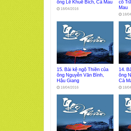
ông Lê Khuê Bích, Cà Mau
cô Tr
Mau
18/04/2016
18/0
15. Bài kệ ngộ Thiền của
14. B
ông Nguyễn Văn Bình,
ông 
Hậu Giang
Cà M
18/04/2016
18/0