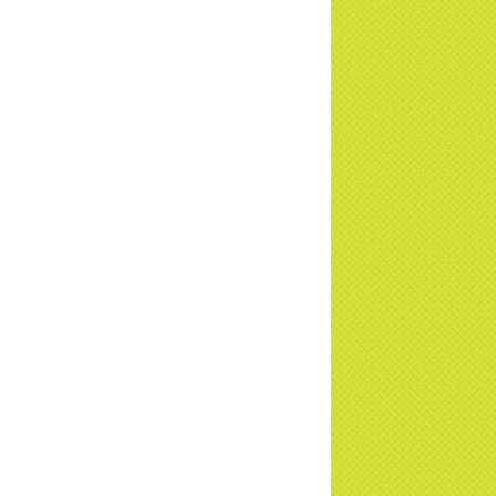
a Thiền Tông Tân Diệu tham gia
ơng trình Nhân đạo cấp Quốc gia - HTV
c tiếp
i đáp P15: Tổ chức loài Cô hồn? Giáo lý
 Phật khi nào xuất bản? | TTTD
 truyền hình đưa tin Chùa Thiền Tông
 Diệu cùng Hội Chữ Thập Đỏ trao quà |
TD
t tử Thiền Tông Tân Diệu trao 115 triệu
trợ gia đình khó khăn tại Nghệ An
i đáp Thiền Tông P14: Nguồn gốc của
Dương lịch. Tầng Bình lưu lớn đến đâu?
a Thiền Tông Tân Diệu - Tự hào Di sản
t Nam - VTV8 đưa tin Thời sự | TTTD
h Hoa Đất Việt - Chùa Thiền Tông Tân
u - Diễn đàn Gala Xuân 2025
5 đưa tin chùa Thiền Tông Tân Diệu
m dự Lễ hội Văn hóa 54 dân tộc | TTTD
a Thiền Tông Tân Diệu góp phần giữ
 văn hóa, tín ngưỡng - VTV4 đưa tin |