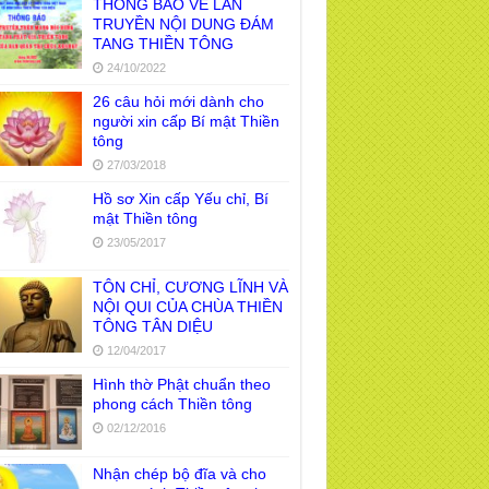
THÔNG BÁO VỀ LAN
TRUYỀN NỘI DUNG ĐÁM
TANG THIỀN TÔNG
24/10/2022
26 câu hỏi mới dành cho
người xin cấp Bí mật Thiền
tông
27/03/2018
Hồ sơ Xin cấp Yếu chỉ, Bí
mật Thiền tông
23/05/2017
TÔN CHỈ, CƯƠNG LĨNH VÀ
NỘI QUI CỦA CHÙA THIỀN
TÔNG TÂN DIỆU
12/04/2017
Hình thờ Phật chuẩn theo
phong cách Thiền tông
02/12/2016
Nhận chép bộ đĩa và cho