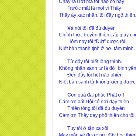
Chảy ra ướt má tôi nào có hay
Trước mặt là một vị Thầy
Thầy ấy xác nhận, tôi đây ngộ thiền
V
à nói tôi đã đủ duyên
Chính thức truyền thiền cấp giấy cho
Hôm nay tôi “Dứt” được rồi
Niết bàn thanh tịnh ở nơi tâm mình.
T
ừ đây tôi biết lặng thinh.
Không nhận sanh tử là đời bình yê
Đến đây tôi hết não phiền
Niết bàn sanh tử không xiềng được 
C
on quá đại phúc Phật ơi!
Cám ơn đất Hội có nơi dạy thiền
Thiền tông tôi đã đủ duyên
Cám ơn Thầy dạy phổ thiền cho tôi.
T
uy tôi ở tận xa xôi
May mắn về được nơi đây học thiề