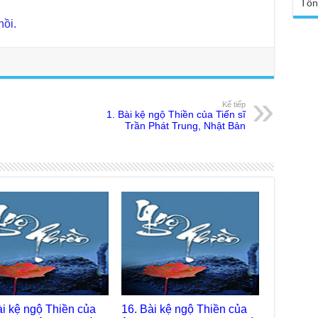
Tổn
Yếu
Chù
sa
Ngh
hồi.
TT
Đức
tro
Báo
chù
Tại
Phậ
Chù
100
Kế tiếp
Tin
1. Bài kệ ngộ Thiền của Tiến sĩ
Giả
Trần Phát Trung, Nhật Bản
tho
Chù
vì 
huy
Chù
thự
Chù
ứng
Phá
Chù
Thầ
súc
ài kệ ngộ Thiền của
16. Bài kệ ngộ Thiền của