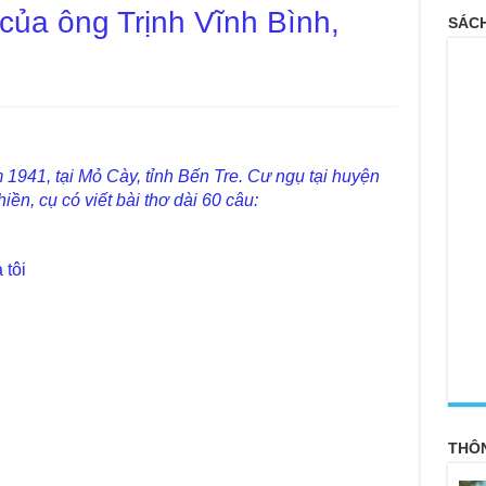
 của ông Trịnh Vĩnh Bình,
SÁCH
1941, tại Mỏ Cày, tỉnh Bến Tre. Cư ngụ tại huyện
iền, cụ có viết bài thơ dài 60 câu:
tôi
g
<
THÔ