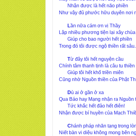
Nhận được là hết não phiền
Như vậy đủ phước hữu duyên nơi n
L
ần nữa cám ơn vị Thầy
Lập nhiều phương tiện lại xây chùa
Giúp cho bao người hết phiền
Trong đó tôi được ngộ thiền rất sâu.
T
ừ đây tôi hết nguyện cầu
Chính tâm thanh tịnh là câu tu thiền
Giúp tôi hết khổ triền miên
Cũng nhờ Nguồn thiền của Phật Th
D
ù ai ở gần ở xa
Qua Báo hay Mạng nhận ra Nguồn t
Tức khắc hết đảo hết điên!
Nhận được bí huyền của Mạch Thiề
C
hánh pháp nhãn tạng trong lò
Niết bàn vi diệu không mong bên n