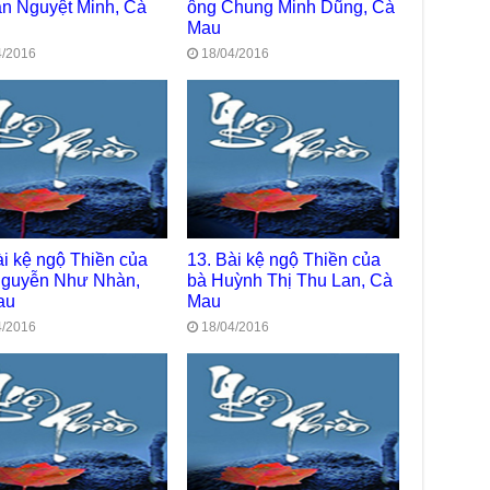
ần Nguyệt Minh, Cà
ông Chung Minh Dũng, Cà
Phó
Mau
Diệ
TT
4/2016
18/04/2016
Chù
làm
Chù
dươ
Phó
Diệ
Hà 
ài kệ ngộ Thiền của
13. Bài kệ ngộ Thiền của
Bất
Nguyễn Như Nhàn,
bà Huỳnh Thị Thu Lan, Cà
Tôn
TT
au
Mau
4/2016
18/04/2016
Đài
- H
Tâm
dịp
TT
Kỷ 
Ng