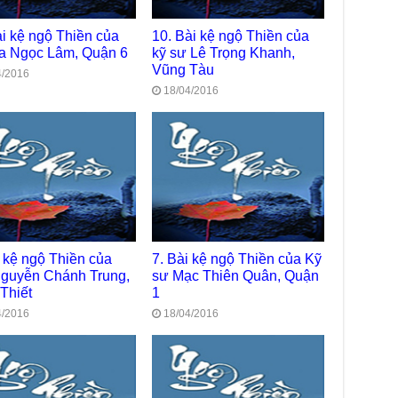
Chù
chư
ài kệ ngộ Thiền của
10. Bài kệ ngộ Thiền của
trự
a Ngọc Lâm, Quận 6
kỹ sư Lê Trọng Khanh,
Vũng Tàu
Giả
4/2016
Đạo
18/04/2016
Đài
Tân
TT
Phậ
hỗ 
Giả
Âm-
Chù
i kệ ngộ Thiền của
7. Bài kệ ngộ Thiền của Kỹ
Việ
guyễn Chánh Trung,
sư Mạc Thiên Quân, Quận
Thiết
1
Tin
Diệ
4/2016
18/04/2016
VTV
tha
Chù
gìn