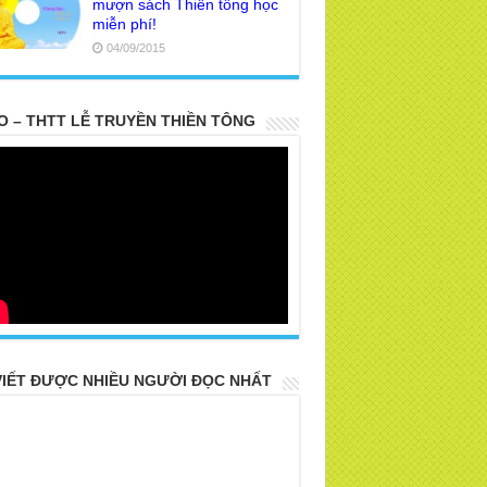
mượn sách Thiền tông học
miễn phí!
04/09/2015
O – THTT LỄ TRUYỀN THIỀN TÔNG
VIẾT ĐƯỢC NHIỀU NGƯỜI ĐỌC NHẤT
 PARTS TOP SECRET BUDDHA LEFT
R POSTERITY