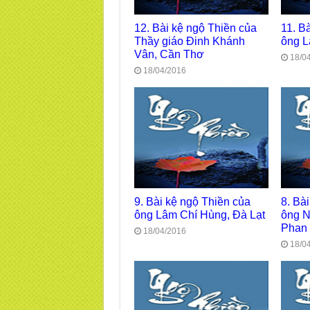
12. Bài kệ ngộ Thiền của
11. B
Thầy giáo Đinh Khánh
ông L
Vân, Cần Thơ
18/0
18/04/2016
9. Bài kệ ngộ Thiền của
8. Bà
ông Lâm Chí Hùng, Đà Lạt
ông N
Phan 
18/04/2016
18/0