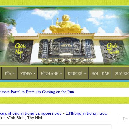
ĐĨA
VIDEO
HÌNH ẢNH
KINH KỆ
HỎI – ĐÁP
SỨC KH
timate Portal to Premium Gaming on the Run
 của những vị trong và ngoài nước
»
1.Những vị trong nước
rịnh Vĩnh Bình, Tây Ninh