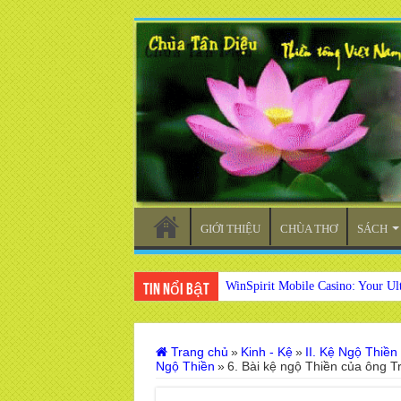
GIỚI THIỆU
CHÙA THƠ
SÁCH
WinSpirit Mobile Casino: Your Ul
Tin nổi bật
Trang chủ
»
Kinh - Kệ
»
II. Kệ Ngộ Thiền
Ngộ Thiền
»
6. Bài kệ ngộ Thiền của ông T