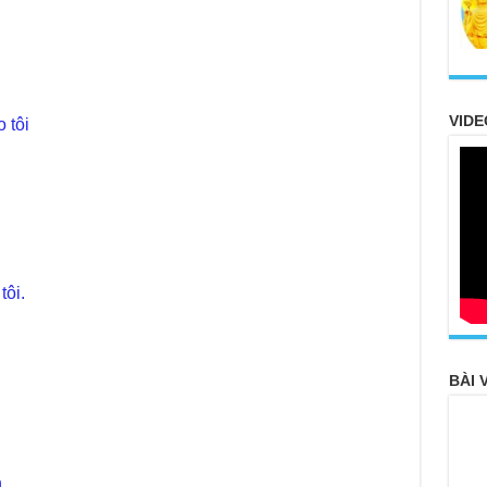
.
VIDE
 tôi
n
tôi.
BÀI 
20
FO
n