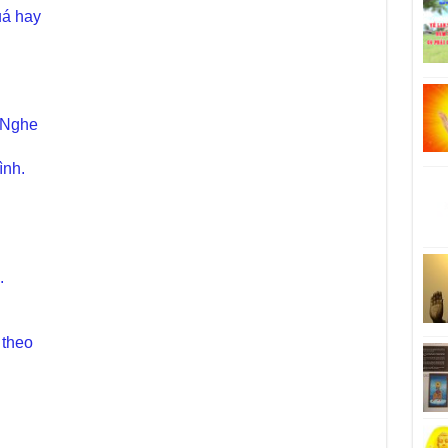
uá hay
 Nghe
ình.
.
 theo