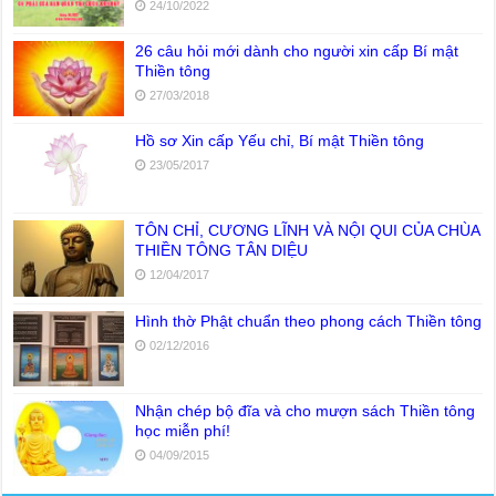
24/10/2022
26 câu hỏi mới dành cho người xin cấp Bí mật
Thiền tông
27/03/2018
Hồ sơ Xin cấp Yếu chỉ, Bí mật Thiền tông
23/05/2017
TÔN CHỈ, CƯƠNG LĨNH VÀ NỘI QUI CỦA CHÙA
THIỀN TÔNG TÂN DIỆU
12/04/2017
Hình thờ Phật chuẩn theo phong cách Thiền tông
02/12/2016
Nhận chép bộ đĩa và cho mượn sách Thiền tông
học miễn phí!
04/09/2015