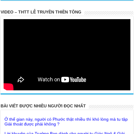
VIDEO – THTT LỄ TRUYỀN THIỀN TÔNG
20 PARTS TOP SECRET BUDDHA LEFT FOR POSTERITY
THE TRUTH OF THE EARTH
Ở thế gian này, người có Phước thật nhiều thì khó lòng mà tu tập
BÀI VIẾT ĐƯỢC NHIỀU NGƯỜI ĐỌC NHẤT
Giải thoát được phải không ?
Lời khuyên của Trưởng Ban dành cho người tu Giác Ngộ & Giải
thoát
Người nhận ra Phật Tánh được diễn tả trạng thái ra làm sao?