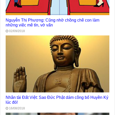
Nguyễn Thị Phượng: Cũng nhờ chồng chê con làm
những việc mê tín, vớ vẩn
02/09/2018
Nhân tài Đất Việt: Sao Đức Phật dám công bố Huyền Ký
lúc đó!
16/08/2018