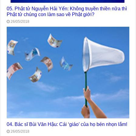
05. Phật tử Nguyễn Hải Yến: Không truyền thiền nữa thì
Phật tử chúng con làm sao về Phật giới?
26/05/2018
04. Bác sĩ Bùi Văn Hậu: Cái ‘giáo’ của họ bén nhọn lắm!
26/05/2018