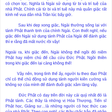
có chọn lọc. Nghĩa là Ngài sử dụng từ bi và trí tuệ của
nhà Phật. Chính cái từ bi và trí tuệ này mà quân giặc rất
kính nể vua dân nhà Trần lúc bấy giờ.
Sau khi dẹp xong giặc, Ngài thường sống lại với
tánh Phật thanh tịnh của chính Ngài. Con thiết nghĩ, nếu
giặc đến Ngài sử dụng tánh Phật của Ngài để đánh giặc
thì e rằng đã mất nước rồi vậy!
Ngoài ra, khi giặc đến, Ngài không thể ngồi đó niệm
Phật hay niệm chú để cầu cứu Đức Phật. Ngồi thiền
trong khi giặc đến lại càng không thể!
Vậy nên, trong tình thế ấy, người tu theo đạo Phật
chỉ có thể chủ động sử dụng tánh người kiên cường và
không sợ của mình để đánh đuổi giặc xâm lăng vậy.
Đức Phật có dạy trên đời này cái quý nhất đó là
Phật tánh. Các thầy là những vị Hòa Thượng, Tiến sĩ
Phật học, Giảng sư…là những người có học thức cao
của nhà Phật. Theo con nghĩ, các thầy chắc hẳn đã nhận