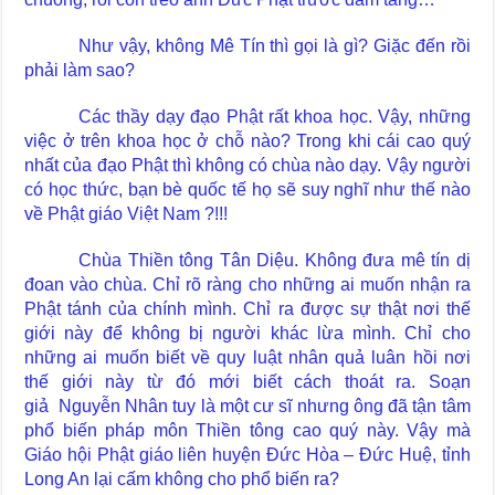
Như vậy, không Mê Tín thì gọi là gì? Giặc đến rồi
phải làm sao?
Các thầy dạy đạo Phật rất khoa học. Vậy, những
việc ở trên khoa học ở chỗ nào? Trong khi cái cao quý
nhất của đạo Phật thì không có chùa nào dạy. Vậy người
có học thức, bạn bè quốc tế họ sẽ suy nghĩ như thế nào
về Phật giáo Việt Nam ?!!!
Chùa Thiền tông Tân Diệu. Không đưa mê tín dị
đoan vào chùa. Chỉ rõ ràng cho những ai muốn nhận ra
Phật tánh của chính mình. Chỉ ra được sự thật nơi thế
giới này để không bị người khác lừa mình. Chỉ cho
những ai muốn biết về quy luật nhân quả luân hồi nơi
thế giới này từ đó mới biết cách thoát ra. Soạn
giả Nguyễn Nhân tuy là một cư sĩ nhưng ông đã tận tâm
phổ biến pháp môn Thiền tông cao quý này. Vậy mà
Giáo hội Phật giáo liên huyện Đức Hòa – Đức Huệ, tỉnh
Long An lại cấm không cho phổ biến ra?