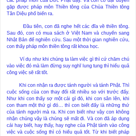
các pháp môn của Đức Phật dạy. Và con có đại duyên
gặp được pháp môn Thiền tông của Chùa Thiền tông
Tân Diệu phổ biến ra.
Đầu tiên, con đã nghe hết các đĩa về thiền tông.
Sau đó, con có mua sách ở Việt Nam và chuyển sang
Nhật Bản để nghiên cứu. Sau một thời gian nghiên cứu,
con thấy pháp môn thiền tông rất khoa học.
Ví dụ như khi chúng ta làm việc gì thì cứ chăm chú
vào việc đó mà làm đừng suy nghĩ lung tung thì hiểu quả
công việc sẽ rất tốt.
Khi con nhận ra được tánh người và tánh Phật. Thì
cuộc sống của con thay đổi rất nhiều so với trước đấy.
Như khi con thấy sợ một cái gì đó, khi con sân lên, khi
con tham một thứ gì đó… thì con biết đấy là những thứ
của tánh người mà ra. Khi con biết như vậy con không
nhận chúng vậy là chúng sẽ mất đi. Và con đã áp dụng
cái hay biết, hay thấy, hay nghe của Phật tánh vào công
việc và cuộc sống thì có hiểu quả tốt. Từ khi biết pháp