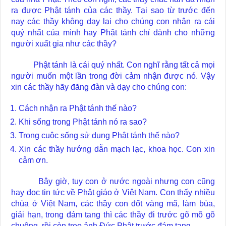
ra được Phật tánh của các thầy. Tại sao từ trước đến
nay các thầy không dạy lại cho chúng con nhận ra cái
quý nhất của mình hay Phật tánh chỉ dành cho những
người xuất gia như các thầy?
Phật tánh là cái quý nhất. Con nghĩ rằng tất cả mọi
người muốn một lần trong đời cảm nhận được nó. Vậy
xin các thầy hãy đăng đàn và dạy cho chúng con:
Cách nhận ra Phật tánh thế nào?
Khi sống trong Phật tánh nó ra sao?
Trong cuộc sống sử dụng Phật tánh thế nào?
Xin các thầy hướng dẫn mạch lạc, khoa học. Con xin
cảm ơn.
Bây giờ, tuy con ở nước ngoài nhưng con cũng
hay đọc tin tức về Phật giáo ở Việt Nam. Con thấy nhiều
chùa ở Việt Nam, các thầy con đốt vàng mã, làm bùa,
giải hạn, trong đám tang thì các thầy đi trước gõ mõ gõ
chuông, rồi còn treo ảnh Đức Phật trước đám tang…