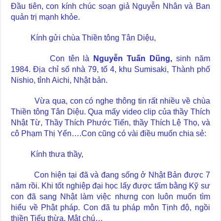
Đầu tiên, con kính chúc soạn giả Nguyễn Nhân và Ban
quản trị mạnh khỏe.
Kính gửi chùa Thiền tông Tân Diệu,
Con tên là
Nguyễn Tuấn Dũng,
sinh năm
1984.
Địa chỉ số nhà 79, tổ 4, khu Sumisaki, Thành phố
Nishio, tỉnh Aichi, Nhật bản.
Vừa qua, con có nghe thông tin rất nhiều về chùa
Thiền tông Tân Diệu. Qua mấy video clip của thầy Thích
Nhật Từ, Thầy Thích Phước Tiến, thầy Thích Lệ Thọ, và
cô Phạm Thị Yến….Con cũng có vài điều muốn chia sẻ:
Kính thưa thầy,
Con hiện tại đã và đang sống ở Nhật Bản được 7
năm rồi. Khi tốt nghiệp đại học lấy được tấm bằng Kỹ sư
con đã sang Nhật làm việc nhưng con luôn muốn tìm
hiểu về Phật pháp. Con đã tu pháp môn Tịnh độ, ngồi
thiền Tiểu thừa, Mật chú…