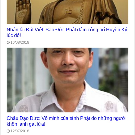
Nhân tài Đất Việt: Sao Đức Phật dám công bố Huyền Ký
lúc đó!
16/08/2018
Châu Đạo Đức: Vô minh của tánh Phật do những người
khôn lanh gạt lừa!
12/07/2018