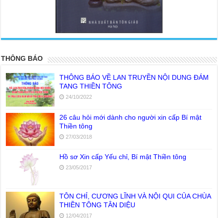
<
>
THÔNG BÁO
THÔNG BÁO VỀ LAN TRUYỀN NỘI DUNG ĐÁM
TANG THIỀN TÔNG
24/10/2022
26 câu hỏi mới dành cho người xin cấp Bí mật
Thiền tông
27/03/2018
Hồ sơ Xin cấp Yếu chỉ, Bí mật Thiền tông
23/05/2017
TÔN CHỈ, CƯƠNG LĨNH VÀ NỘI QUI CỦA CHÙA
THIỀN TÔNG TÂN DIỆU
12/04/2017