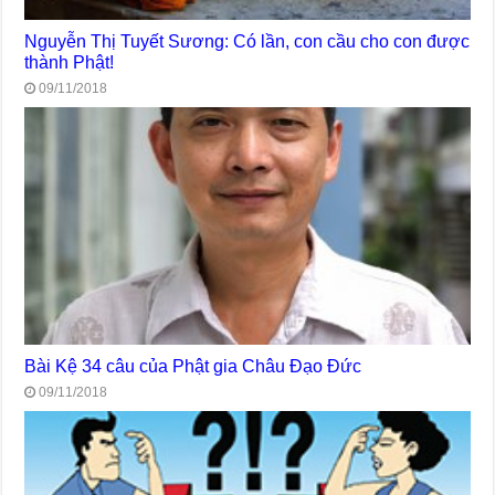
Nguyễn Thị Tuyết Sương: Có lần, con cầu cho con được
thành Phật!
09/11/2018
Bài Kệ 34 câu của Phật gia Châu Đạo Đức
09/11/2018