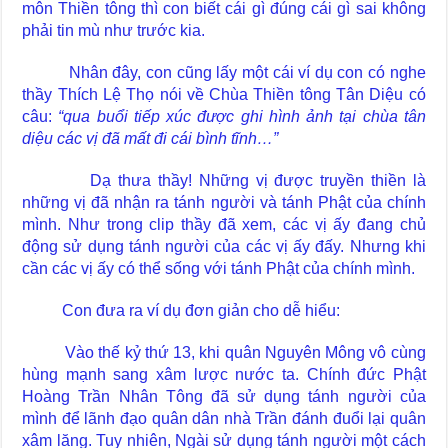
môn Thiền tông thì con biết cái gì đúng cái gì sai không
phải tin mù như trước kia.
Nhân đây, con cũng lấy một cái ví dụ con có nghe
thầy Thích Lệ Thọ nói về Chùa Thiền tông Tân Diệu có
câu:
“qua buổi tiếp xúc được ghi hình ảnh tại chùa tân
diệu các vị đã mất đi cái bình tĩnh…”
Dạ thưa thầy! Những vị được truyền thiền là
những vị đã nhận ra tánh người và tánh Phật của chính
mình. Như trong clip thầy đã xem, các vị ấy đang chủ
động sử dụng tánh người của các vị ấy đấy. Nhưng khi
cần các vị ấy có thể sống với tánh Phật của chính mình.
Con đưa ra ví dụ đơn giản cho dễ hiểu:
Vào thế kỷ thứ 13, khi quân Nguyên Mông vô cùng
hùng mạnh sang xâm lược nước ta. Chính đức Phật
Hoàng Trần Nhân Tông đã sử dụng tánh người của
mình để lãnh đạo quân dân nhà Trần đánh đuổi lại quân
xâm lăng. Tuy nhiên, Ngài sử dụng tánh người một cách