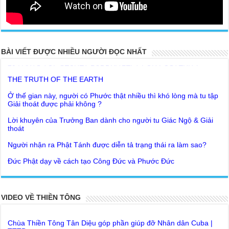
20 PARTS TOP SECRET BUDDHA LEFT FOR POSTERITY
BÀI VIẾT ĐƯỢC NHIỀU NGƯỜI ĐỌC NHẤT
THE TRUTH OF THE EARTH
Ở thế gian này, người có Phước thật nhiều thì khó lòng mà tu tập
Giải thoát được phải không ?
Lời khuyên của Trưởng Ban dành cho người tu Giác Ngộ & Giải
thoát
Người nhận ra Phật Tánh được diễn tả trạng thái ra làm sao?
Giải đáp Thiền tông P19 - Ma Vương là ai? Cha để đức cho con?
Đức Phật dạy về cách tạo Công Đức và Phước Đức
Khoa học bế tắc về tìm nguồn gốc sự sống con người. Thầy
Như Lai dạy về Lời kỉnh nguyện trước khi ăn cơm
Nguyễn Nhân nói gì?
Bất lập văn tự, Giáo ngoại biệt truyền
Giải đáp Thiền tông P18 – Cõi vô sanh ở đâu? Tại sao Việt Nam
là nơi công bố Thiền Tông ? | TTTD
Như Lai Thanh Tịnh Thiền, Thiền Tông và Tổ Sư thiền là sao?
VIDEO VỀ THIỀN TÔNG
Chùa Thiền Tông Tân Diệu góp phần giúp đỡ Nhân dân Cuba |
Lục Diệu Pháp Môn
TTTD
Tu theo Thiền tông phải bỏ hết sao?
Chùa Thiền Tông Tân Diệu được Đài truyền hình Việt Nam VTV9