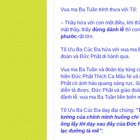
Vua ma Ba Tuần trình thưa với Tổ:
– Thầy hứa với con một điều, khi t
mặt thầy, thầy
đừng đảnh lễ
thì co
phước
rất lớn.
Tổ Ưu Ba Cúc Đa hứa với vua ma Ba
đoàn và Đức Phật di hành qua.
Vua ma Ba Tuần và đoàn tùy tùng củ
hiện Đức Phật Thích Ca Mâu Ni và g
Phật có ánh hào quang sáng rực, lần
diễn tả được, Đức Phật và giáo đoà
đảnh lễ, vua ma Ba Tuần liền biến
Tổ Ưu Ba Cúc Đa dạy đại chúng:
“
tưởng của chính mình huống chi c
ông lấy lời dạy sau đây của Đức 
lạc đường tà mê”
: