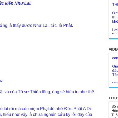
ức kiến Như Lai.
Ở t
thì
khô
Lời
ng là thấy được Như Lai, tức là Phật.
tu 
Giả
Ngư
Cha
thá
Kho
Đức
VIDE
con
Ph
Giả
Như
đâu
cơ
Tôn
Bất
Chù
đỡ 
Như
ma.
Tổ 
Chù
hìn
t và của Tổ sư Thiền tông, ông sẽ hiểu tu như thế
Lục
LƯỢ
Chù
Tu 
"Gi
Số 
ồ tát rồi mà còn niệm Phật để nhờ Đức Phật A Di
Yếu
Hôm
Chù
sa
 hiểu như vậy là chưa nghiên cứu kỹ lời dạy của
Tuầ
Ngh