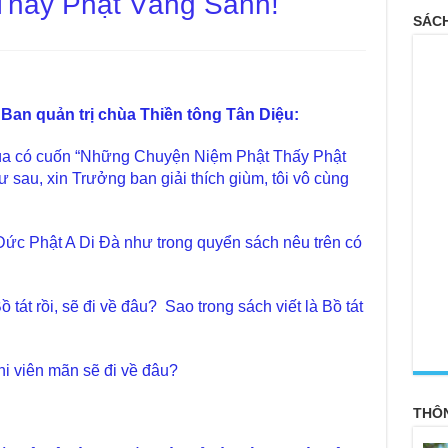
Thấy Phật Vãng Sanh!
SÁCH
Ban quản trị chùa Thiền tông Tân Diệu:
 chùa có cuốn “Những Chuyện Niệm Phật Thấy Phật
 sau, xin Trưởng ban giải thích giùm, tôi vô cùng
Đức Phật A Di Đà như trong quyển sách nêu trên có
 tát rồi, sẽ đi về đâu? Sao trong sách viết là Bồ tát
<
hi viên mãn sẽ đi về đâu?
THÔ