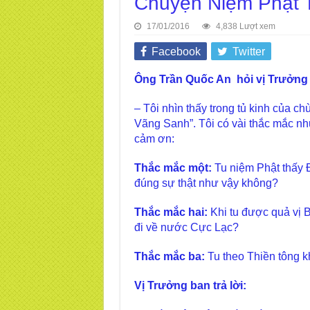
Chuyện Niệm Phật 
17/01/2016
4,838 Lượt xem
Facebook
Twitter
Ông Trần Quốc An hỏi vị Trưởng 
– Tôi nhìn thấy trong tủ kinh của
Vãng Sanh”. Tôi có vài thắc mắc như
cảm ơn:
Thắc mắc một:
Tu niệm Phật thấy 
đúng sự thật như vậy không?
Thắc mắc hai:
Khi tu được quả vị Bồ
đi về nước Cực Lạc?
Thắc mắc ba:
Tu theo Thiền tông k
Vị Trưởng ban trả lời: