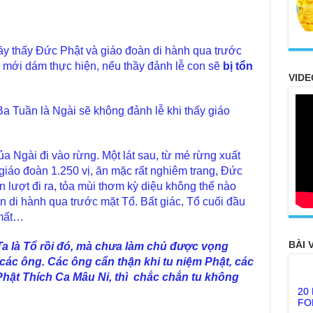
hầy thấy Đức Phật và giáo đoàn di hành qua trước
n mới dám thực hiện, nếu thầy đảnh lễ con sẽ
bị tổn
VIDE
 Tuần là Ngài sẽ không đảnh lễ khi thấy giáo
a Ngài đi vào rừng. Một lát sau, từ mé rừng xuất
iáo đoàn 1.250 vị, ăn mặc rất nghiêm trang, Đức
 lượt đi ra, tỏa mùi thơm kỳ diệu không thể nào
n di hành qua trước mặt Tổ. Bất giác, Tổ cuối đầu
 mất…
BÀI 
Ta là Tổ rồi đó, mà chưa làm chủ được vọng
ác ông. Các ông cẩn thận khi tu niệm Phật, các
20
Phật Thích Ca Mâu Ni, thì chắc chắn tu không
FO
TH