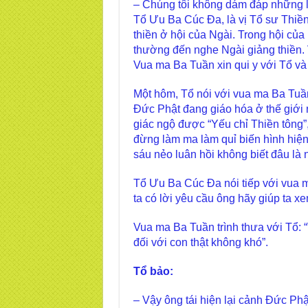
– Chúng tôi không dám đáp những lờ
Tổ Ưu Ba Cúc Đa, là vị Tổ sư Thiền
thiền ở hội của Ngài. Trong hội củ
thường đến nghe Ngài giảng thiền.
Vua ma Ba Tuần xin qui y với Tổ và
Một hôm, Tổ nói với vua ma Ba Tuầ
Đức Phật đang giáo hóa ở thế giới 
giác ngộ được “Yếu chỉ Thiền tông”
đừng làm ma làm quỉ biến hình hiện
sáu nẻo luân hồi không biết đâu là 
Tổ Ưu Ba Cúc Đa nói tiếp với vua m
ta có lời yêu cầu ông hãy giúp ta 
Vua ma Ba Tuần trình thưa với Tổ: “
đối với con thật không khó”.
Tổ bảo:
– Vậy ông tái hiện lại cảnh Đức Phậ