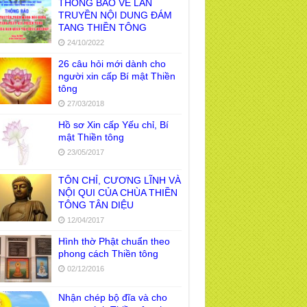
THÔNG BÁO VỀ LAN
TRUYỀN NỘI DUNG ĐÁM
TANG THIỀN TÔNG
24/10/2022
26 câu hỏi mới dành cho
người xin cấp Bí mật Thiền
tông
27/03/2018
Hồ sơ Xin cấp Yếu chỉ, Bí
mật Thiền tông
23/05/2017
TÔN CHỈ, CƯƠNG LĨNH VÀ
NỘI QUI CỦA CHÙA THIỀN
TÔNG TÂN DIỆU
12/04/2017
Hình thờ Phật chuẩn theo
phong cách Thiền tông
02/12/2016
Nhận chép bộ đĩa và cho