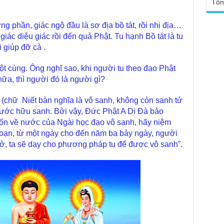
Tổn
TT
Đức
tro
Báo
ừng phần, giác ngộ đầu là sơ địa bồ tát, rồi nhị địa…
chù
Tại
iác diệu giác rồi đến quả Phật. Tu hạnh Bồ tát là tu
Phậ
Chù
 giúp đỡ cả .
100
Tin
t cùng. Ông nghĩ sao, khi người tu theo đạo Phật
Giả
tho
ữa, thì người đó là người gì?
Chù
 (chữ Niết bàn nghĩa là vô sanh, không còn sanh tử
vì 
huy
ước hữu sanh. Bởi vậy, Đức Phật A Di Đà bảo
uốn về nước của Ngài học đạo vô sanh, hãy niệm
Chù
 loạn, từ một ngày cho đến năm ba bảy ngày, người
thự
ở, ta sẽ dạy cho phương pháp tu để được vô sanh”.
Chù
ứng
Phá
Chù
Thầ
súc
Phó
Diệ