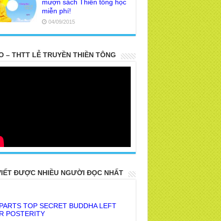
mượn sách Thiền tông học
miễn phí!
04/09/2015
O – THTT LỄ TRUYỀN THIỀN TÔNG
VIẾT ĐƯỢC NHIỀU NGƯỜI ĐỌC NHẤT
 PARTS TOP SECRET BUDDHA LEFT
R POSTERITY
E TRUTH OF THE EARTH