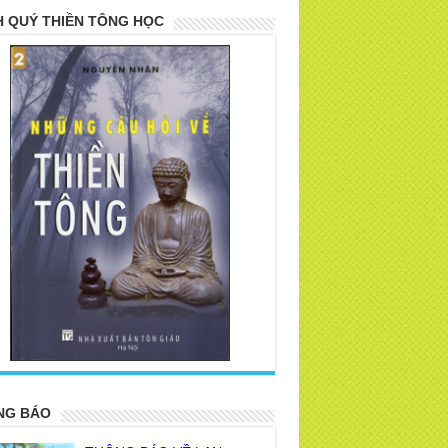
 QUÝ THIỀN TÔNG HỌC
>
NG BÁO