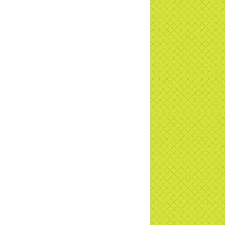
c tiếp
i đáp P15: Tổ chức loài Cô hồn? Giáo lý
 Phật khi nào xuất bản? | TTTD
 truyền hình đưa tin Chùa Thiền Tông
 Diệu cùng Hội Chữ Thập Đỏ trao quà |
TD
t tử Thiền Tông Tân Diệu trao 115 triệu
trợ gia đình khó khăn tại Nghệ An
i đáp Thiền Tông P14: Nguồn gốc của
Dương lịch. Tầng Bình lưu lớn đến đâu?
a Thiền Tông Tân Diệu - Tự hào Di sản
t Nam - VTV8 đưa tin Thời sự | TTTD
h Hoa Đất Việt - Chùa Thiền Tông Tân
u - Diễn đàn Gala Xuân 2025
5 đưa tin chùa Thiền Tông Tân Diệu
m dự Lễ hội Văn hóa 54 dân tộc | TTTD
a Thiền Tông Tân Diệu góp phần giữ
 văn hóa, tín ngưỡng - VTV4 đưa tin |
TD