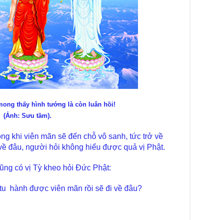
TT
Chù
làm
Chù
dươ
Phó
Diệ
Hà 
Bất
ong thấy hình tướng là còn luân hồi!
Tôn
TT
(Ảnh: Sưu tầm).
Đài
ông khi viên mãn sẽ đến chỗ vô sanh, tức trở về
- H
về đâu, người hỏi không hiểu được quả vị Phật.
Tâm
dịp
ũng có vị Tỳ kheo hỏi Đức Phật:
TT
Kỷ 
tu hành được viên mãn rồi sẽ đi về đâu?
Ng
Chù
chư