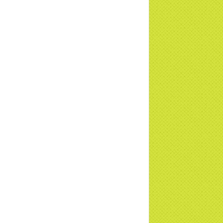
TD
a Thiền Tông Tân Diệu được Đài VTV9
 phóng sự vinh danh | TTTD
a Thiền Tông Tân Diệu được tuyên
ng - Đài VTV1 đưa tin | TTTD
ng sự Hà Tĩnh về chùa Thiền Tông Tân
u phối hợp cùng Hội Chữ Thập Đỏ TP.
Nội | TTTD
 ngờ 10 năm sau quay lại chùa Thiền
g Tân Diệu và cái kết không ngờ ... |
TD
 HTV7 đưa tin chùa Thiền Tông Tân Diệu
ành trình lan tỏa yêu thương | TTTD
 sự của Thiền gia Thị Hoa (ĐN) nhân
 kỷ niệm 8 năm Công bố Huyền ký |
TD
niệm 8 năm Công bố Huyền Ký - Đoàn
hệ An
a Thiền Tông Tân Diệu tham gia
ơng trình Nhân đạo cấp Quốc gia - HTV