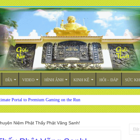
ĐĨA
VIDEO
HÌNH ẢNH
KINH KỆ
HỎI – ĐÁP
SỨC KH
timate Portal to Premium Gaming on the Run
huyện Niệm Phật Thấy Phật Vãng Sanh!