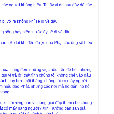
trự
hì các ngươi không hiểu, Ta lấy ví dụ sau đây để các
Giả
Đạo
 bị vỡ ra không khí sẽ đi về đâu.
Đài
Tân
TT
ng sông hay biển, nước ấy sẽ đi về đâu.
Phậ
 hạnh Bồ tát khi đến được quả Phật các ông sẽ hiểu
hỗ 
Giả
Âm-
Chù
Việ
u chùa, cũng đem những việc nêu trên để hỏi, nhưng
quí vị trả lời thật tình chúng tôi không chê vào đâu
Tin
Diệ
c. Cách nay hơn một tháng, chúng tôi có mấy người
m hiểu đạo Phật, nhưng các nơi mà họ đến, họ hỏi
VTV
 vọng.
tha
Chù
, xin Trưởng ban vui lòng giải đáp thêm cho chúng
gìn
Phật có mấy hạng người? Xin Trưởng ban sẵn giải
TT
c hạng người và cách tu của họ”.