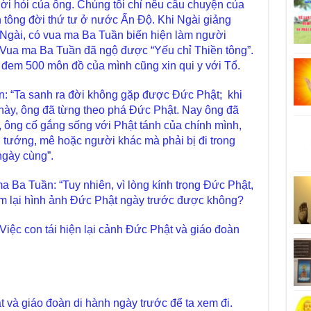
i hỏi của ông. Chúng tôi chỉ nêu câu chuyện của
 tông đời thứ tư ở nước Ấn Độ. Khi Ngài giảng
a Ngài, có vua ma Ba Tuần biến hiện làm người
 Vua ma Ba Tuần đã ngộ được “Yếu chỉ Thiền tông”.
 đem 500 môn đồ của mình cũng xin qui y với Tổ.
n: “Ta sanh ra đời không gặp được Đức Phật; khi
này, ông đã từng theo phá Đức Phật. Nay ông đã
, ông cố gắng sống với Phật tánh của chính mình,
 tướng, mê hoặc người khác mà phải bị đi trong
ngày cùng”.
a Ba Tuần: “Tuy nhiên, vì lòng kính trọng Đức Phật,
xem lại hình ảnh Đức Phật ngày trước được không?
Việc con tái hiện lại cảnh Đức Phật và giáo đoàn
t và giáo đoàn di hành ngày trước để ta xem đi.