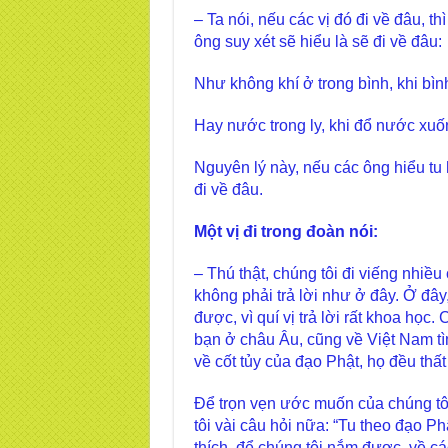
– Ta nói, nếu các vị đó đi về đâu, t
ông suy xét sẽ hiểu là sẽ đi về đâu:
Như không khí ở trong bình, khi bình
Hay nước trong ly, khi đổ nước xuố
Nguyên lý này, nếu các ông hiểu tu
đi về đâu.
Một vị đi trong đoàn nói:
– Thú thật, chúng tôi đi viếng nhiề
không phải trả lời như ở đây. Ở đây, 
được, vì quí vị trả lời rất khoa họ
bạn ở châu Âu, cũng về Việt Nam tì
về cốt tủy của đạo Phật, họ đều thất
Để trọn vẹn ước muốn của chúng tôi
tôi vài câu hỏi nữa: “Tu theo đạo 
thích, để chúng tôi nắm được, về cá