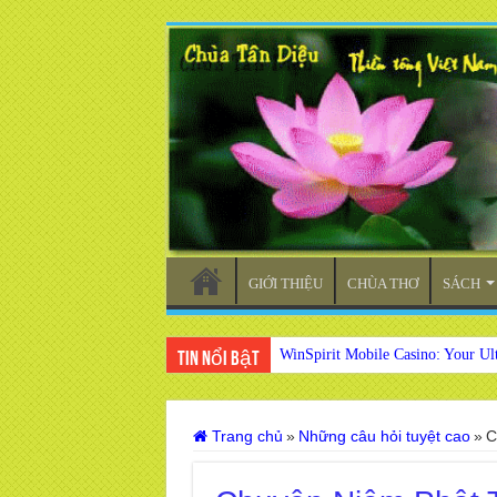
GIỚI THIỆU
CHÙA THƠ
SÁCH
WinSpirit Mobile Casino: Your Ul
Tin nổi bật
Trang chủ
»
Những câu hỏi tuyệt cao
»
C