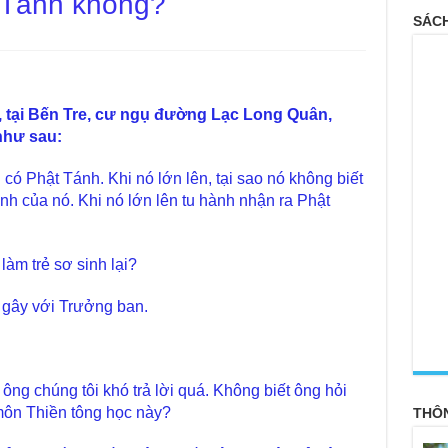
t Tánh không?
SÁCH
 tại Bến Tre, cư ngụ đường Lạc Long Quân,
như sau:
 có Phật Tánh. Khi nó lớn lên, tại sao nó không biết
nh của nó. Khi nó lớn lên tu hành nhận ra Phật
àm trẻ sơ sinh lại?
gây với Trưởng ban.
<
ng chúng tôi khó trả lời quá. Không biết ông hỏi
môn Thiền tông học này?
THÔ