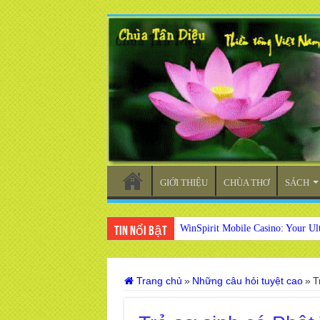
GIỚI THIỆU
CHÙA THƠ
SÁCH
WinSpirit Mobile Casino: Your Ul
Tin nổi bật
Trang chủ
»
Những câu hỏi tuyệt cao
»
T