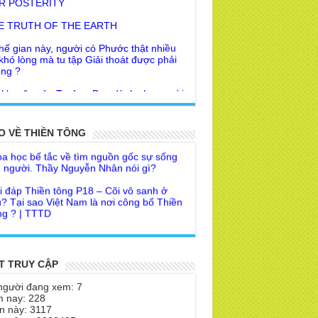
E TRUTH OF THE EARTH
hế gian này, người có Phước thật nhiều
 khó lòng mà tu tập Giải thoát được phải
ng ?
 khuyên của Trưởng Ban dành cho người
Giác Ngộ & Giải thoát
i đáp Thiền tông P19 - Ma Vương là ai?
ời nhận ra Phật Tánh được diễn tả trạng
 để đức cho con?
i ra làm sao?
a học bế tắc về tìm nguồn gốc sự sống
O VỀ THIỀN TÔNG
 Phật dạy về cách tạo Công Đức và
 người. Thầy Nguyễn Nhân nói gì?
ước Đức
i đáp Thiền tông P18 – Cõi vô sanh ở
 Lai dạy về Lời kỉnh nguyện trước khi ăn
? Tại sao Việt Nam là nơi công bố Thiền
m
g ? | TTTD
 lập văn tự, Giáo ngoại biệt truyền
a Thiền Tông Tân Diệu góp phần giúp
Nhân dân Cuba | TTTD
 Lai Thanh Tịnh Thiền, Thiền Tông và
Sư thiền là sao?
a Thiền Tông Tân Diệu được Đài truyền
h Việt Nam VTV9 phỏng vấn trực tiếp
 Diệu Pháp Môn
T TRUY CẬP
a Thiền Tông Tân Diệu - Phóng sự
theo Thiền tông phải bỏ hết sao?
người đang xem: 7
eo duyên giữa mùa lũ" | TTTD
 nay: 228
 chỉ Thiền tông, Bí mật Thiền tông là
n này: 3117
a Thiền Tông Tân Diệu được Báo Đài