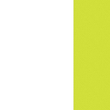
ơng trình Nhân đạo cấp Quốc gia - HTV
c tiếp
i đáp P15: Tổ chức loài Cô hồn? Giáo lý
 Phật khi nào xuất bản? | TTTD
 truyền hình đưa tin Chùa Thiền Tông
 Diệu cùng Hội Chữ Thập Đỏ trao quà |
TD
t tử Thiền Tông Tân Diệu trao 115 triệu
trợ gia đình khó khăn tại Nghệ An
i đáp Thiền Tông P14: Nguồn gốc của
Dương lịch. Tầng Bình lưu lớn đến đâu?
a Thiền Tông Tân Diệu - Tự hào Di sản
t Nam - VTV8 đưa tin Thời sự | TTTD
h Hoa Đất Việt - Chùa Thiền Tông Tân
u - Diễn đàn Gala Xuân 2025
5 đưa tin chùa Thiền Tông Tân Diệu
m dự Lễ hội Văn hóa 54 dân tộc | TTTD
a Thiền Tông Tân Diệu góp phần giữ
 văn hóa, tín ngưỡng - VTV4 đưa tin |
TD