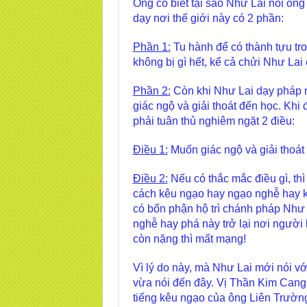
Ông có biết tại sao Như Lai nói ôn
dạy nơi thế giới này có 2 phần:
Phần 1:
Tu hành để có thành tựu tro
không bị gì hết, kể cả chửi Như Lai
Phần 2:
Còn khi Như Lai dạy pháp m
giác ngộ và giải thoát đến học. Kh
phải tuân thủ nghiêm ngặt 2 điều:
Điều 1:
Muốn giác ngộ và giải thoát 
Điều 2:
Nếu có thắc mắc điều gì, thì
cách kêu ngạo hay ngạo nghễ hay kh
có bổn phận hộ trì chánh pháp Như 
nghễ hay phá này trở lại nơi người 
còn nặng thì mất mạng!
Vì lý do này, mà Như Lai mới nói v
vừa nói đến đây. Vị Thần Kim Cang 
tiếng kêu ngạo của ông Liên Trường