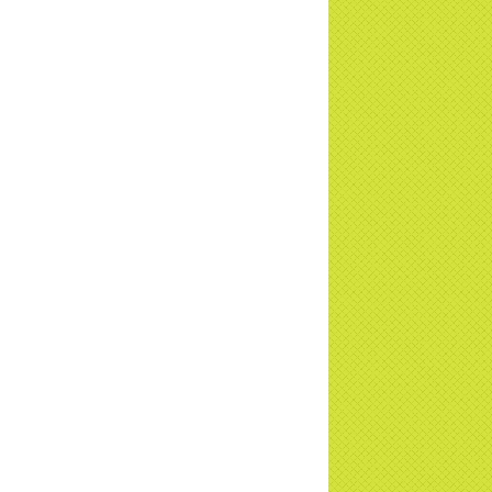
u - Truyền hình VTVCab thực hiện |
TD
a Thiền Tông Tân Diệu được Đài VTV9
 phóng sự vinh danh | TTTD
a Thiền Tông Tân Diệu được tuyên
ng - Đài VTV1 đưa tin | TTTD
ng sự Hà Tĩnh về chùa Thiền Tông Tân
u phối hợp cùng Hội Chữ Thập Đỏ TP.
Nội | TTTD
 ngờ 10 năm sau quay lại chùa Thiền
g Tân Diệu và cái kết không ngờ ... |
TD
 HTV7 đưa tin chùa Thiền Tông Tân Diệu
ành trình lan tỏa yêu thương | TTTD
 sự của Thiền gia Thị Hoa (ĐN) nhân
 kỷ niệm 8 năm Công bố Huyền ký |
TD
niệm 8 năm Công bố Huyền Ký - Đoàn
hệ An
a Thiền Tông Tân Diệu tham gia