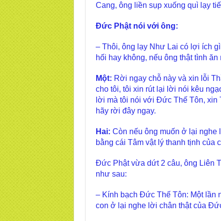
Cang, ông liền sụp xuống quì lạy tiế
Đức Phật nói với ông:
– Thôi, ông lạy Như Lai có lợi ích gì
hối hay không, nếu ông thật tình ăn
Một:
Rời ngay chỗ này và xin lỗi T
cho tôi, tôi xin rút lại lời nói kêu 
lời mà tôi nói với Đức Thế Tôn, xin
hãy rời đây ngay.
Hai:
Còn nếu ông muốn ở lại nghe l
bằng cái Tâm vật lý thanh tịnh của 
Đức Phật vừa dứt 2 câu, ông Liên Tr
như sau:
– Kính bạch Đức Thế Tôn: Một lần 
con ở lại nghe lời chân thật của Đ