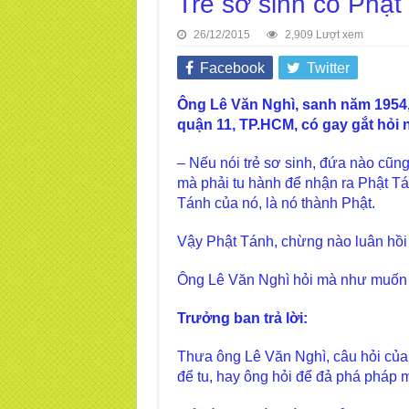
Trẻ sơ sinh có Phậ
26/12/2015
2,909 Lượt xem
Facebook
Twitter
Ông Lê Văn Nghì,
sanh năm 1954,
quận 11, TP.HCM, có gay gắt hỏi 
– Nếu nói trẻ sơ sinh, đứa nào cũng
mà phải tu hành để nhận ra Phật Tá
Tánh của nó, là nó thành Phật.
Vậy Phật Tánh, chừng nào luân hồi l
Ông Lê Văn Nghì hỏi mà như muốn 
Trưởng ban trả lời:
Thưa ông Lê Văn Nghì, câu hỏi của ô
để tu, hay ông hỏi để đả phá pháp 