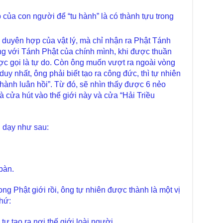
chư
trự
ủa con người để “tu hành” là có thành tựu trong
Giả
Đạo
uyên hợp của vật lý, mà chỉ nhận ra Phật Tánh
ống với Tánh Phật của chính mình, khi được thuần
Đài
Tân
ược gọi là tự do. Còn ông muốn vượt ra ngoài vòng
TT
duy nhất, ông phải biết tạo ra công đức, thì tự nhiên
hành luân hồi”. Từ đó, sẽ nhìn thấy được 6 nẻo
Phậ
hỗ 
là cửa hút vào thế giới này và cửa “Hải Triều
Giả
Âm-
g dạy như sau:
Chù
Việ
Tin
Diệ
 bàn.
VTV
tha
ong Phật giới rồi, ông tự nhiên được thành là một vị
hứ:
Chù
gìn
TT
ự tạo ra nơi thế giới loài người.