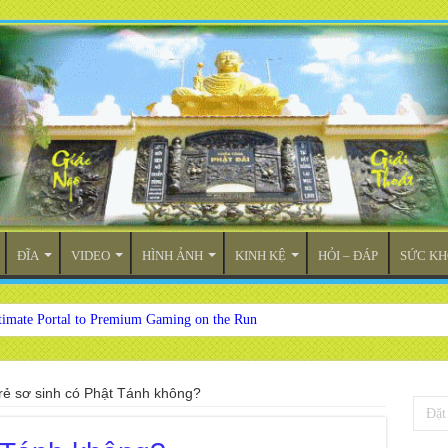
ĐĨA
VIDEO
HÌNH ẢNH
KINH KỆ
HỎI – ĐÁP
SỨC KH
timate Portal to Premium Gaming on the Run
rẻ sơ sinh có Phật Tánh không?