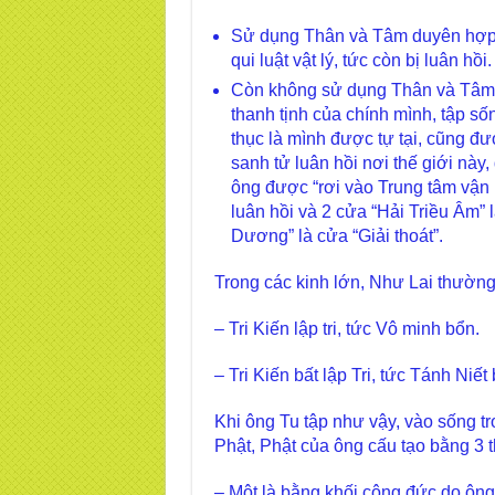
Sử dụng Thân và Tâm duyên hợp c
qui luật vật lý, tức còn bị luân hồi.
Còn không sử dụng Thân và Tâm d
thanh tịnh của chính mình, tập s
thục là mình được tự tại, cũng đ
sanh tử luân hồi nơi thế giới này, 
ông được “rơi vào Trung tâm vận 
luân hồi và 2 cửa “Hải Triều Âm” 
Dương” là cửa “Giải thoát”.
Trong các kinh lớn, Như Lai thườn
– Tri Kiến lập tri, tức Vô minh bổn.
– Tri Kiến bất lập Tri, tức Tánh Niết
Khi ông Tu tập như vậy, vào sống tr
Phật, Phật của ông cấu tạo bằng 3 t
– Một là bằng khối công đức do ông t