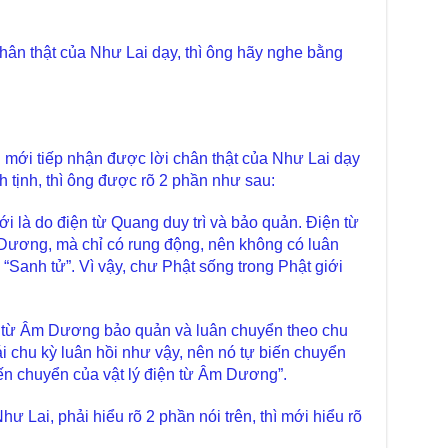
Diệ
TT
chân thật của Như Lai dạy, thì ông hãy nghe bằng
Chù
làm
Chù
dươ
Phó
g mới tiếp nhận được lời chân thật của Như Lai dạy
Diệ
tịnh, thì ông được rõ 2 phần như sau:
Hà 
Bất
ới là do điện từ Quang duy trì và bảo quản. Điện từ
Tôn
 Dương, mà chỉ có rung động, nên không có luân
TT
 “Sanh tử”. Vì vậy, chư Phật sống trong Phật giới
Đài
- H
Tâm
ện từ Âm Dương bảo quản và luân chuyển theo chu
dịp
ái chu kỳ luân hồi như vậy, nên nó tự biến chuyển
TT
iến chuyển của vật lý điện từ Âm Dương”.
Kỷ 
Ng
hư Lai, phải hiểu rõ 2 phần nói trên, thì mới hiểu rõ
Chù