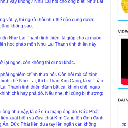
g như vậy không? Như Lai nói cho ông biết: Như Lai
ng vật lý, thì người hỏi như thế nào cũng được,
 cũng không sao.
VIDE
ôn Như Lai Thanh tịnh thiền, là giúp cho ai muốn
i đến học pháp môn Như Lai Thanh tịnh thiền này
ở lại nghe, còn không thì đi nơi khác.
 phải nghiêm chỉnh thưa hỏi. Còn hỏi mà có tánh
inh chê Như Lai, thì bị Thần Kim Cang, là vị Thần
Lai Thanh tịnh thiền đánh bật cái khinh chê, ngạo
khinh chê hay phá đó. Nếu nhẹ, thì cũng bị thương;
BÀI 
ới ông như vậy, là để cứu mạng ông đó. Đức Phật
20
liền xuất hiện và đưa chài Kim Cang lên định đánh
FO
 Ẩn. Đức Phật liền đưa tay lên ngăn cản không