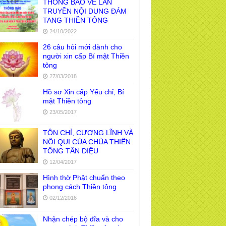
THÔNG BÁO VỀ LAN
TRUYỀN NỘI DUNG ĐÁM
TANG THIỀN TÔNG
24/10/2022
26 câu hỏi mới dành cho
người xin cấp Bí mật Thiền
tông
27/03/2018
Hồ sơ Xin cấp Yếu chỉ, Bí
mật Thiền tông
23/05/2017
TÔN CHỈ, CƯƠNG LĨNH VÀ
NỘI QUI CỦA CHÙA THIỀN
TÔNG TÂN DIỆU
12/04/2017
Hình thờ Phật chuẩn theo
phong cách Thiền tông
02/12/2016
Nhận chép bộ đĩa và cho