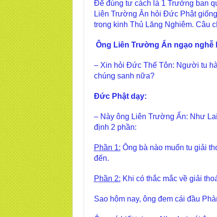
Để đúng tư cách là 1 Trưởng ban qu
Liên Trường Ân hỏi Đức Phật giống
trong kinh Thủ Lăng Nghiêm. Câu c
Ông Liên Trường Ẩn ngạo nghễ h
– Xin hỏi Đức Thế Tôn: Người tu hà
chúng sanh nữa?
Đức Phật dạy:
– Này ông Liên Trường Ẩn: Như Lai
định 2 phần:
Phần 1:
Ông bà nào muốn tu giải tho
đến.
Phần 2:
Khi có thắc mắc về giải thoá
Sao hôm nay, ông đem cái đầu Phà