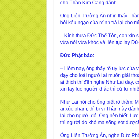
cho Thần Kim Cang đánh.
Ông Liên Trường Ẩn nhìn thấy Thầ
hỏi kêu ngạo của mình trả lại cho m
– Kính thưa Đức Thế Tôn, con xin 
vừa nói vừa khóc và liên tục lạy Đứ
Đức Phật bảo:
– Hôm nay, ông thấy rõ uy lực của 
dạy cho loài người ai muốn giải th
ai thích thì đến nghe Như Lai dạy, c
xin lạy lục người khác thì cứ tự nh
Như Lai nói cho ông biết rõ thêm: 
ai xúc phạm, thì bị vị Thần này đán
lại cho người đó. Ông nên biết: Lự
thì người đó khó mà sống sót được!
Ông Liên Trường Ẩn, nghe Đức Phật 