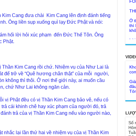
TH
Ở t
thì
n Kim Cang đưa chài Kim Cang lên định đánh tiếng
khô
ình. Ông liền sụp xuống quì lạy Đức Phật và nói:
Lời
tu 
sám hối lời hỏi xúc phạm đến Đức Thế Tôn. Ông
c Phật.
Giả
Ngư
Cha
thá
Kho
VIDE
Đức
con
Ph
vị Thần Kim Cang rồi chứ. Nhiệm vụ của Như Lai là
Giả
Như
oát để trở về “Quê hương chân thật” của mỗi người,
đâu
cơ
òn không thì thôi. Ở nơi thế giới này, ai muốn cầu
Tôn
iên, chứ Như Lai không ngăn cản.
Bất
Chù
đỡ 
Như
Mỗi vị Phật đều có vị Thần Kim Cang bảo vệ, nếu có
Tổ 
Chù
h trả cái khinh chê hay xúc phạm của người đó, trả
hìn
Lục
LƯỢ
c đánh trả của vị Thần Kim Cang nếu vào người nào,
Chù
Tu 
Số 
"Gi
Hôm
Yếu
Tuầ
nhắc lại lần thứ hai về nhiệm vụ của vị Thần Kim
Chù