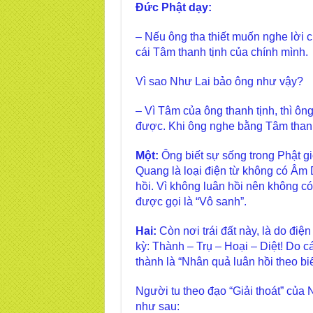
Đức Phật dạy:
– Nếu ông tha thiết muốn nghe lời 
cái Tâm thanh tịnh của chính mình.
Vì sao Như Lai bảo ông như vậy?
– Vì Tâm của ông thanh tịnh, thì ôn
được. Khi ông nghe bằng Tâm thanh 
Một:
Ông biết sự sống trong Phật gi
Quang là loại điện từ không có Âm
hồi. Vì không luân hồi nên không có
được gọi là “Vô sanh”.
Hai:
Còn nơi trái đất này, là do đi
kỳ: Thành – Trụ – Hoại – Diệt! Do c
thành là “Nhân quả luân hồi theo b
Người tu theo đạo “Giải thoát” của N
như sau: