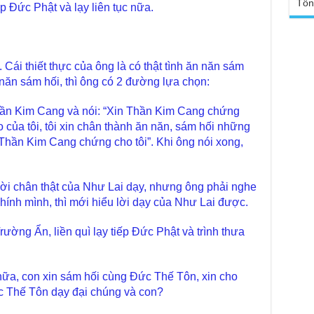
sa
Tổn
Ngh
p Đức Phật và lạy liên tục nữa.
TT
Đức
tro
Báo
chù
Tại
. Cái thiết thực của ông là có thật tình ăn năn sám
Phậ
Chù
 năn sám hối, thì ông có 2 đường lựa chọn:
100
Tin
Giả
hần Kim Cang và nói: “Xin Thần Kim Cang chứng
tho
ngạo của tôi, tôi xin chân thành ăn năn, sám hối những
Chù
 Thần Kim Cang chứng cho tôi”. Khi ông nói xong,
vì 
huy
Chù
ời chân thật của Như Lai dạy, nhưng ông phải nghe
thự
chính mình, thì mới hiểu lời dạy của Như Lai được.
Chù
ứng
ường Ẩn, liền quì lạy tiếp Đức Phật và trình thưa
Phá
Chù
Thầ
nữa, con xin sám hối cùng Đức Thế Tôn, xin cho
súc
ức Thế Tôn dạy đại chúng và con?
Phó