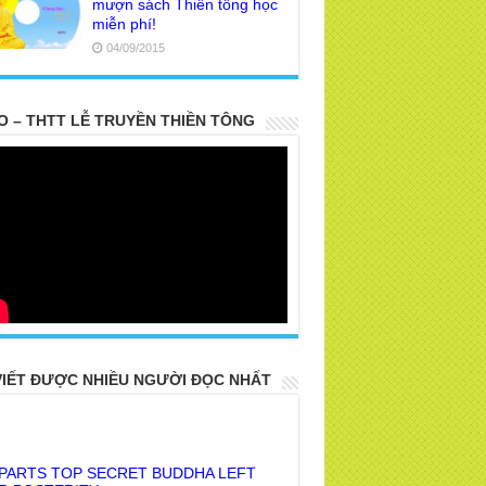
mượn sách Thiền tông học
miễn phí!
04/09/2015
O – THTT LỄ TRUYỀN THIỀN TÔNG
VIẾT ĐƯỢC NHIỀU NGƯỜI ĐỌC NHẤT
 PARTS TOP SECRET BUDDHA LEFT
R POSTERITY