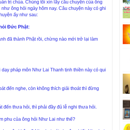
ản trị chùa. Chúng tôi xin lấy câu chuyện của ông
 như ông hỏi ngày hôm nay. Câu chuyện này có ghi
huyện ấy như sau:
ỏi Đức Phật:
nh đã thành Phật rồi, chừng nào mới trở lại làm
 dạy pháp môn Như Lai Thanh tịnh thiền này có qui
át đến nghe, còn không thích giải thoát thì đừng
t đến thưa hỏi, thì phải đầy đủ lễ nghi thưa hỏi.
m phu của ông hỏi Như Lai như thế?